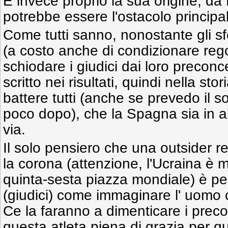
E invece proprio la sua origine, da 
potrebbe essere l'ostacolo principa
Come tutti sanno, nonostante gli sf
(a costo anche di condizionare rego
schiodare i giudici dai loro preconcet
scritto nei risultati, quindi nella st
battere tutti (anche se prevedo il 
poco dopo), che la Spagna sia in alt
via.
Il solo pensiero che una outsider r
la corona (attenzione, l'Ucraina è mo
quinta-sesta piazza mondiale) è per
(giudici) come immaginare l' uomo
Ce la faranno a dimenticare i preco
questa atleta piena di grazia per q