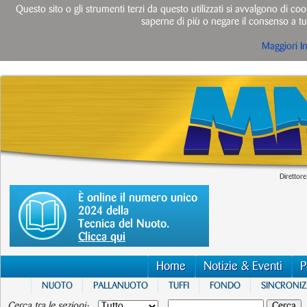
Questo sito o gli strumenti terzi da questo utilizzati si avvalgono di cook
saperne di più o negare il consenso a tut
Maggiori I
Direttore
È online il numero unico
2024 della
Tecnica del Nuoto.
Clicca qui
Home
Notizie & Eventi
P
NUOTO
PALLANUOTO
TUFFI
FONDO
SINCRONI
Cerca tra le sezioni: