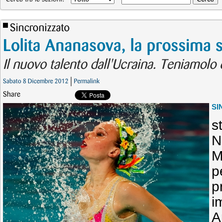
Sincronizzato
Lolita Ananasova, la prossima s
Il nuovo talento dall'Ucraina. Teniamolo 
Sabato 8 Dicembre 2012
Permalink
Share
SI
s
N
M
p
p
i
A