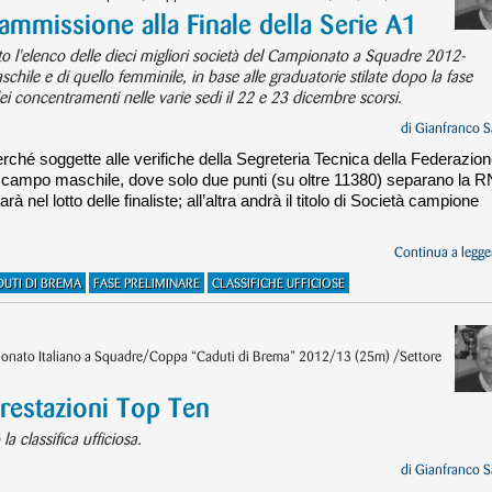
l’ammissione alla Finale della Serie A1
 l'elenco delle dieci migliori società del Campionato a Squadre 2012-
ile e di quello femminile, in base alle graduatorie stilate dopo la fase
ei concentramenti nelle varie sedi il 22 e 23 dicembre scorsi.
di
Gianfranco S
erché soggette alle verifiche della Segreteria Tecnica della Federazion
in campo maschile, dove solo due punti (su oltre 11380) separano la R
à nel lotto delle finaliste; all’altra andrà il titolo di Società campione
Continua a legger
DUTI DI BREMA
FASE PRELIMINARE
CLASSIFICHE UFFICIOSE
pionato Italiano a Squadre/Coppa “Caduti di Brema” 2012/13 (25m) /Settore
 prestazioni Top Ten
classifica ufficiosa.
di
Gianfranco S