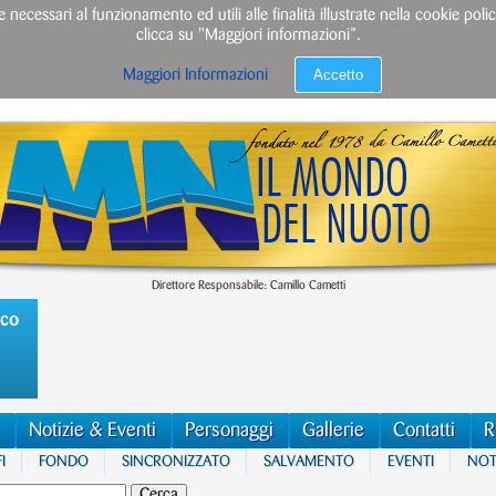
e necessari al funzionamento ed utili alle finalità illustrate nella cookie po
clicca su "Maggiori informazioni”.
Accetto
Maggiori Informazioni
Direttore Responsabile: Camillo Cametti
ico
Notizie & Eventi
Personaggi
Gallerie
Contatti
R
I
FONDO
SINCRONIZZATO
SALVAMENTO
EVENTI
NOTI