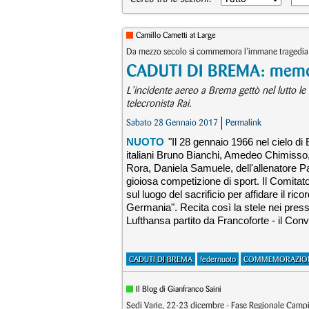
Camillo Cametti at Large
Da mezzo secolo si commemora l’immane tragedia ch
CADUTI DI BREMA: memor
L’incidente aereo a Brema gettò nel lutto le 
telecronista Rai.
Sabato 28 Gennaio 2017
Permalink
NUOTO
"Il 28 gennaio 1966 nel cielo di
italiani Bruno Bianchi, Amedeo Chimiss
Rora, Daniela Samuele, dell'allenatore P
gioiosa competizione di sport. Il Comitat
sul luogo del sacrificio per affidare il ric
Germania". Recita così la stele nei press
Lufthansa partito da Francoforte - il Conv
CADUTI DI BREMA
federnuoto
COMMEMORAZIO
Il Blog di Gianfranco Saini
Sedi Varie, 22-23 dicembre - Fase Regionale Cam