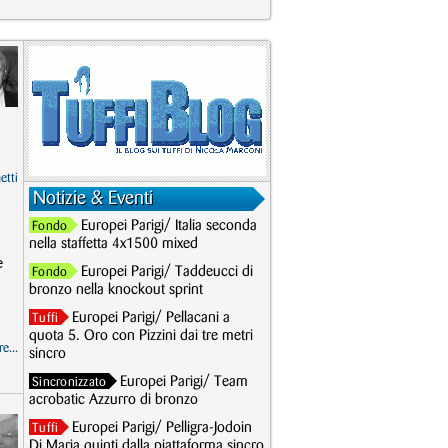
etti
Notizie & Eventi
Europei Parigi/ Italia seconda
Fondo
nella staffetta 4x1500 mixed
e
Europei Parigi/ Taddeucci di
Fondo
bronzo nella knockout sprint
Europei Parigi/ Pellacani a
Tuffi
quota 5. Oro con Pizzini dai tre metri
e...
sincro
Europei Parigi/ Team
Sincronizzato
acrobatic Azzurro di bronzo
Europei Parigi/ Pelligra-Jodoin
Tuffi
Di Maria quinti dalla piattaforma sincro