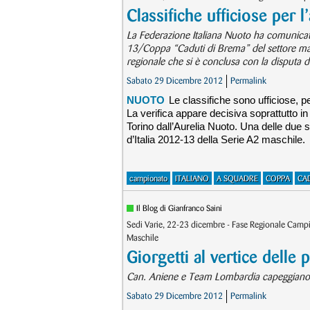
Classifiche ufficiose per 
La Federazione Italiana Nuoto ha comunicato
13/Coppa “Caduti di Brema” del settore masch
regionale che si è conclusa con la disputa d
Sabato 29 Dicembre 2012
Permalink
NUOTO
Le classifiche sono ufficiose, p
La verifica appare decisiva soprattutto 
Torino dall’Aurelia Nuoto. Una delle due sar
d’Italia 2012-13 della Serie A2 maschile.
campionato
ITALIANO
A SQUADRE
COPPA
CA
Il Blog di Gianfranco Saini
Sedi Varie, 22-23 dicembre - Fase Regionale Cam
Maschile
Giorgetti al vertice delle
Can. Aniene e Team Lombardia capeggiano la 
Sabato 29 Dicembre 2012
Permalink