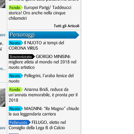
Europei Parigi/ Taddeucci
Fondo
storica! Oro anche nella cinque
chilometri
Tutti gli Articoli
Personaggi
aini
e.
Il NUOTO ai tempi del
Nuoto
N
CORONA VIRUS
GIORGIO MINISINI:
Sincronizzato
migliore atleta al mondo nel 2018 nel
nuoto artistico
e...
Pellegrini, l’araba fenice del
Nuoto
nuoto
Arianna Bridi, reduce da
Fondo
un’annata memorabile, è pronta per il
2018
MAGNINI: “Re Magno” chiude
Nuoto
la sua leggendaria carriera
FELUGO, eletto nel
Pallanuoto
Consiglio della Lega B di Calcio
aini