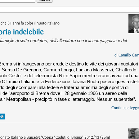
e 51 anni fa colpì il nuoto italiano
ia indelebile
famiglie di sette nuotatori, dell’allenatore che li accompagnava e del
di
Camillo Cam
 Brema si infrangevano per crudele destino le vite dei giovani nuotatori
o, Sergio De Gregorio, Carmen Longo, Luciana Massenzi, Chiaffredo
aolo Costoli e del telecronista Nico Sapio mentre erano avviati ad una
o Olimpico Italiano e la Federazione Italiana Nuoto posero questa stel
ordo degli scomparsi alla fedele e fraterna amicizia degli sportivi di
i dell'aeroporto di Brema dove il 28 gennaio 1966 un aereo della
air Metropolitan - precipitò in fase di atterraggio. Nessun superstite”.
Continua a legger
NE
pionato Italiano a Squadre/Coppa “Caduti di Brema” 2012/13 (25m)