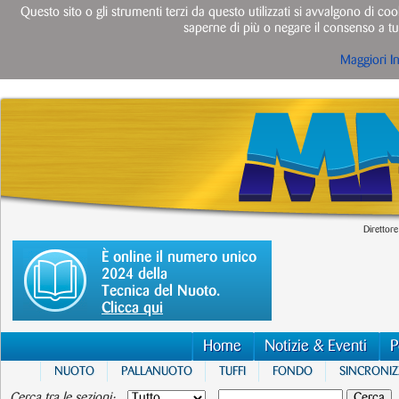
Questo sito o gli strumenti terzi da questo utilizzati si avvalgono di cook
saperne di più o negare il consenso a tut
Maggiori I
Direttore
È online il numero unico
2024 della
Tecnica del Nuoto.
Clicca qui
Home
Notizie & Eventi
P
NUOTO
PALLANUOTO
TUFFI
FONDO
SINCRONI
Cerca tra le sezioni: