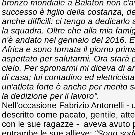
bronzo mondiale a Balaton non c'a
successo è figlio della costanza, de
anche difficili: ci tengo a dedicarlo a
la squadra. Oltre che alla mia fami
n'è andato nel gennaio del 2016. Er
Africa e sono tornata il giorno prim
aspettato per salutarmi. Ora starà 
cielo. Per spronarmi mi diceva di a
di casa; lui contadino ed elettricis
un'atleta forte è anche per merito s
la dedizione per il lavoro".
Nell’occasione Fabrizio Antonelli -
descritto come pacato, gentile, atte
con le sue ragazze - aveva avuto p
entrambe le sue allieve:
“Sono sodd