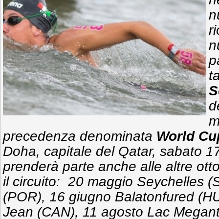
n
r
n
p
t
S
d
m
precedenza denominata
World Cu
Doha, capitale del Qatar, sabato 1
prenderà parte anche alle altre ot
il circuito: 20 maggio Seychelles 
(POR), 16 giugno Balatonfured (HUN
Jean (CAN), 11 agosto Lac Megant