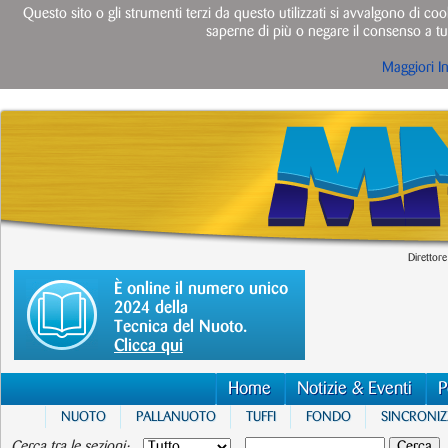
Questo sito o gli strumenti terzi da questo utilizzati si avvalgono di cook
saperne di più o negare il consenso a tut
Maggiori I
Direttore
È online il numero unico
2024 della
Tecnica del Nuoto.
Clicca qui
Home
Notizie & Eventi
P
NUOTO
PALLANUOTO
TUFFI
FONDO
SINCRONI
Cerca tra le sezioni: