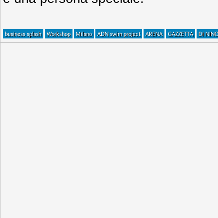
business splash
Workshop
Milano
ADN swim project
ARENA
GAZZETTA
DI NIN