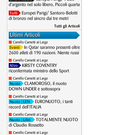
d'argento nel solo libero, Piccoli quarta
Europei Parigi/ Santoro-Belotti
Tuffi
di bronzo nel sincro dai tre metri
Tutti gli Articoli
Ultimi Articoli
Camillo Cametti at Large
In Qatar saranno presenti oltre
Eventi
2600 atleti di 190 nazioni. Niente russi
Camillo Cametti at Large
KIRSTY COVENTRY
Altro
riconfermata ministro dello Sport
Camillo Cametti at Large
CLAMOROSO, il nuoto
Nuoto
DOWN UNDER è sottosopra
Camillo Cametti at Large
EURONUOTO, i tanti
Nuoto
| LEN
record dell’ITALIA
Camillo Cametti at Large
TOTALMENTE NUOTO
Nuoto
| Libri
di Claudio Rossetto
Camillo Cametti at Large