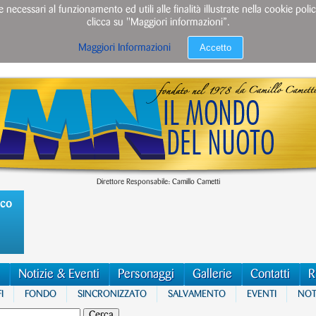
e necessari al funzionamento ed utili alle finalità illustrate nella cookie po
clicca su "Maggiori informazioni”.
Accetto
Maggiori Informazioni
Direttore Responsabile: Camillo Cametti
ico
Notizie & Eventi
Personaggi
Gallerie
Contatti
R
I
FONDO
SINCRONIZZATO
SALVAMENTO
EVENTI
NOTI