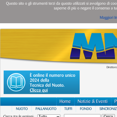
Questo sito o gli strumenti terzi da questo utilizzati si avvalgono di cook
saperne di più o negare il consenso a tut
Maggiori I
Direttore
È online il numero unico
2024 della
Tecnica del Nuoto.
Clicca qui
Home
Notizie & Eventi
P
NUOTO
PALLANUOTO
TUFFI
FONDO
SINCRONI
Cerca tra le sezioni: