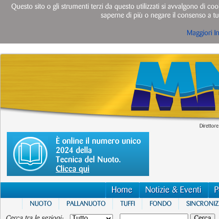
Questo sito o gli strumenti terzi da questo utilizzati si avvalgono di cook
saperne di più o negare il consenso a tut
Maggiori I
Direttore
È online il numero unico
2024 della
Tecnica del Nuoto.
Clicca qui
Home
Notizie & Eventi
P
NUOTO
PALLANUOTO
TUFFI
FONDO
SINCRONI
Cerca tra le sezioni: