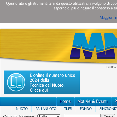
Questo sito o gli strumenti terzi da questo utilizzati si avvalgono di cook
saperne di più o negare il consenso a tut
Maggiori I
Direttore
È online il numero unico
2024 della
Tecnica del Nuoto.
Clicca qui
Home
Notizie & Eventi
P
NUOTO
PALLANUOTO
TUFFI
FONDO
SINCRONI
Cerca tra le sezioni: