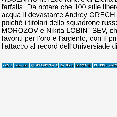
farfalla. Da notare che 100 stile libe
acqua il devastante Andrey GRECHIN 
poiché i titolari dello squadrone rus
MOROZOV e Nikita LOBINTSEV, che
favoriti per l’oro e l’argento, con il 
l’attacco al record dell’Universiade
KAZAN
universiadi
QUARTA GIORNATA
BATTERIE
DE SCENTIS
DI LIDDO
GREC