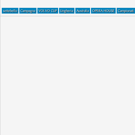
settebello
Campagna
VOLVO CUP
Ungheria
Australia
OPERA HOUSE
Campionati 