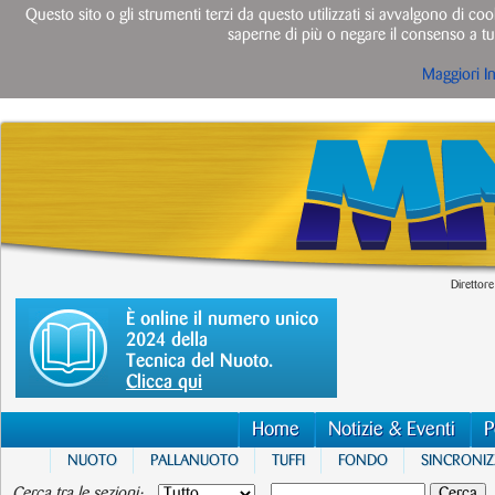
Questo sito o gli strumenti terzi da questo utilizzati si avvalgono di cook
saperne di più o negare il consenso a tut
Maggiori I
Direttore
È online il numero unico
2024 della
Tecnica del Nuoto.
Clicca qui
Home
Notizie & Eventi
P
NUOTO
PALLANUOTO
TUFFI
FONDO
SINCRONI
Cerca tra le sezioni: