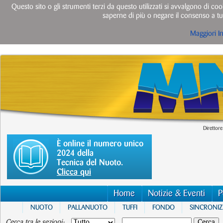
Questo sito o gli strumenti terzi da questo utilizzati si avvalgono di cook
saperne di più o negare il consenso a tut
Maggiori I
Direttore
È online il numero unico
2024 della
Tecnica del Nuoto.
Clicca qui
Home
Notizie & Eventi
P
NUOTO
PALLANUOTO
TUFFI
FONDO
SINCRONI
Cerca tra le sezioni: