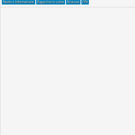
Nuoto e Informazione
Ragazzina in coma
Siracusa
FIN