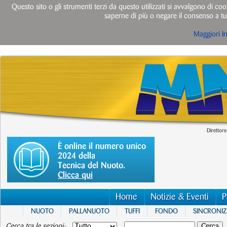
Questo sito o gli strumenti terzi da questo utilizzati si avvalgono di cook
saperne di più o negare il consenso a tut
Maggiori I
Direttore
È online il numero unico
2024 della
Tecnica del Nuoto.
Clicca qui
Home
Notizie & Eventi
P
NUOTO
PALLANUOTO
TUFFI
FONDO
SINCRONI
Cerca tra le sezioni: