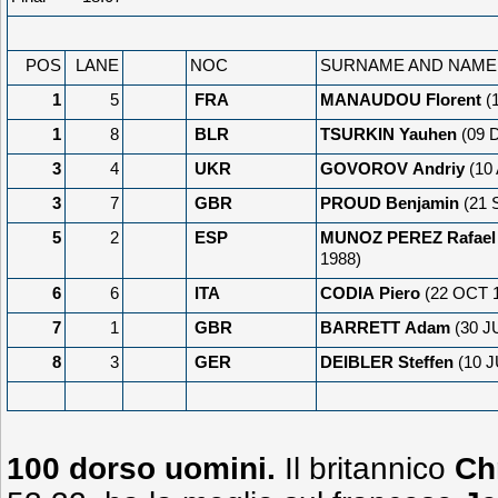
POS
LANE
NOC
SURNAME AND NAME
1
5
FRA
MANAUDOU Florent
(
1
8
BLR
TSURKIN Yauhen
(09 
3
4
UKR
GOVOROV Andriy
(10
3
7
GBR
PROUD Benjamin
(21 
5
2
ESP
MUNOZ PEREZ Rafael
1988)
6
6
ITA
CODIA Piero
(22 OCT 
7
1
GBR
BARRETT Adam
(30 J
8
3
GER
DEIBLER Steffen
(10 J
100 dorso uomini.
Il britannico
Chr