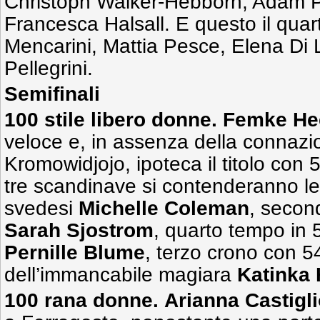
Christoph Walker-Hebborn, Adam 
Francesca Halsall. E questo il quart
Mencarini, Mattia Pesce, Elena Di 
Pellegrini.
Semifinali
100 stile libero donne. Femke H
veloce e, in assenza della connaz
Kromowidjojo, ipoteca il titolo con 
tre scandinave si contenderanno le 
svedesi
Michelle Coleman
, secon
Sarah Sjostrom
, quarto tempo in 
Pernille Blume
, terzo crono con 54
dell’immancabile magiara
Katinka
100 rana donne.
Arianna Castigli