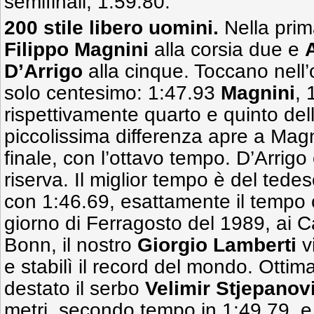
semifinali, 1:59.80.
200 stile libero uomini.
Nella pri
Filippo Magnini
alla corsia due e
D’Arrigo
alla cinque. Toccano nell’
solo centesimo: 1:47.93
Magnini
, 
rispettivamente quarto e quinto del
piccolissima differenza apre a Magni
finale, con l’ottavo tempo. D’Arrigo
riserva. Il miglior tempo è del ted
con 1:46.69, esattamente il tempo c
giorno di Ferragosto del 1989, ai 
Bonn, il nostro
Giorgio Lamberti
v
e stabilì il record del mondo. Otti
destato il serbo
Velimir Stjepanov
metri, secondo tempo in 1:49.79, 