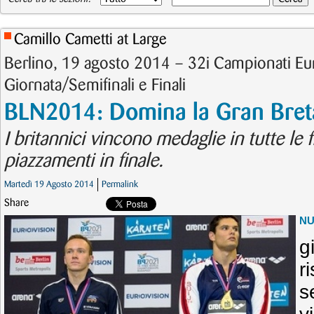
Camillo Cametti at Large
Berlino, 19 agosto 2014 – 32i Campionati E
Giornata/Semifinali e Finali
BLN2014: Domina la Gran Bre
I britannici vincono medaglie in tutte le fi
piazzamenti in finale.
Martedì 19 Agosto 2014
Permalink
Share
N
g
r
s