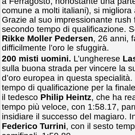
a Ferragosto,
nonostante una parte
comune a molti italiani), si miglior
Grazie al suo impressionante rush fi
secondo tempo di qualificazione. S
Rikke Moller Pedersen
, 26 anni, 
difficilmente l’oro le sfuggirà.
200 misti uomini.
L’ungherese
La
sulla buona strada per vincere la 
d’oro europea in questa specialità. I
tempo di qualificazione per la final
il tedesco
Philip Heintz
, che ha re
tempo più veloce, con 1:58.17, par
insidiare il successo del magiaro. I
Federico Turrini
, con il sesto tem