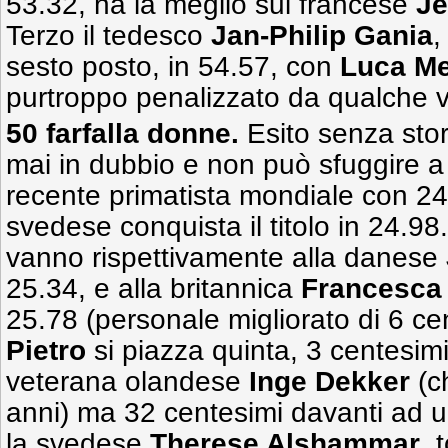
53.32, ha la meglio sul francese
Je
Terzo il tedesco
Jan-Philip Gania
,
sesto posto, in 54.57, con
Luca Me
purtroppo penalizzato da qualche vi
50 farfalla donne.
Esito senza stor
mai in dubbio e non può sfuggire a
recente primatista mondiale con 2
svedese conquista il titolo in 24.98
vanno rispettivamente alla danese
25.34, e alla britannica
Francesca 
25.78 (personale migliorato di 6 ce
Pietro
si piazza quinta, 3 centesim
veterana olandese
Inge Dekker
(c
anni) ma 32 centesimi davanti ad u
la svedese
Therese Alshammar
, 