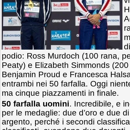
v
H
A
r
m
d
podio: Ross Murdoch (100 rana, p
Peaty) e Elizabeth Simmonds (200 d
Benjamin Proud e Francesca Halsall
entrambi nei 50 farfalla. Oggi niente
ma cinque piazzamenti in finale.
50 farfalla uomini
. Incredibile, e i
per le medaglie: due d’oro e due d
argento, perché i secondi classificat