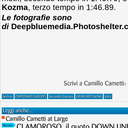
Kozma
, terzo tempo in 1:46.89.
Le fotografie sono
di
Deepbluemedia.Photoshelter.
Scrivi a Camillo Cametti:
berlino
CMPIONATI EUROPEI
Seconda Giornata
GRAN BRETAGNA
Italia
Leggi anche...
Camillo Cametti at Large
CLAMOROSO, il nuoto DOWN UNDE
Nuoto