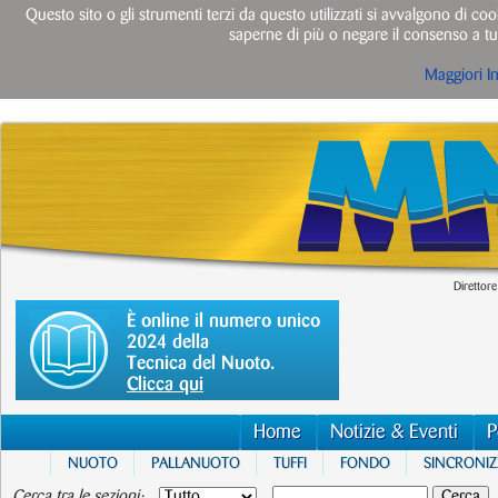
Questo sito o gli strumenti terzi da questo utilizzati si avvalgono di cook
saperne di più o negare il consenso a tut
Maggiori I
Direttore
È online il numero unico
2024 della
Tecnica del Nuoto.
Clicca qui
Home
Notizie & Eventi
P
NUOTO
PALLANUOTO
TUFFI
FONDO
SINCRONI
Cerca tra le sezioni: