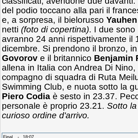
classificati, avendone due davanti. 
del podio toccano alla pari il franc
e, a sorpresa, il bielorusso
Yauhen
netti
(foto di copertina)
. I due sono
avranno 24 anni rispettivamente il 
dicembre. Si prendono il bronzo, in
Govorov
e il britannico
Benjamin 
allena in Italia con Andrea Di Nino,
compagno di squadra di Ruta Meilu
Swimming Club, e nuota sotto la g
Piero Codia
è sesto in 23.37. Pecc
personale è proprio 23.21.
Sotto la
curioso ordine d'arrivo.
Final - 18:07