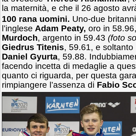
la maternità, e che il 26 agosto avr
100 rana uomini.
Uno-due britanni
l’inglese
Adam Peaty,
oro in 58.96
Murdoch
, argento in 59.43
(foto so
Giedrus Titenis
, 59.61, e soltanto
Daniel Gyurta
, 59.88. Indubbiamen
facendo incetta di medaglie a ques
quanto ci riguarda, per questa gara
rimpiangere l’assenza di
Fabio Sco