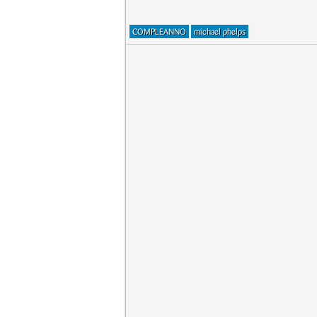
COMPLEANNO
michael phelps