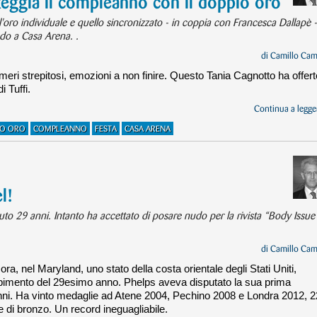
teggia il compleanno con il doppio oro
'oro individuale e quello sincronizzato - in coppia con Francesca Dallapè -
ndo a Casa Arena. .
di
Camillo Cam
numeri strepitosi, emozioni a non finire. Questo Tania Cagnotto ha offert
i Tuffi.
Continua a legger
IO ORO
COMPLEANNO
FESTA
CASA ARENA
l!
to 29 anni. Intanto ha accettato di posare nudo per la rivista “Body Issue
di
Camillo Cam
ra, nel Maryland, uno stato della costa orientale degli Stati Uniti,
ompimento del 29esimo anno. Phelps aveva disputato la sua prima
anni. Ha vinto medaglie ad Atene 2004, Pechino 2008 e Londra 2012, 2
nte di bronzo. Un record ineguagliabile.