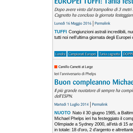
EUROPEI TUFFI: Tania fes
Dopo avere vinto dal trampolino di 3 metri l
Cagnotto ha concluso la giornata festeggia
Lunedì 16 Maggio 2016
Permalink
TUFFI
Congiunzioni astrali incredibili, 
tutti noi nell’ultima giornata degli Europei d
Londra
Campionati Europei
Tania cagnotto
DOPP
Camillo Cametti at Large
Ieri l'anniversario di Phelps
Buon compleanno Michae
Il più grande nuotatore di sempre ha compiu
dell’ESPN.
Martedì 1 Luglio 2014
Permalink
NUOTO
Nato il 30 giugno 1985, a Baltimo
Michael Phelps ieri ha festeggiato il c
Olimpiade a Sydney 2000, all’età di 15 
in totale: 18 d’oro, 2 d’argento e altretta