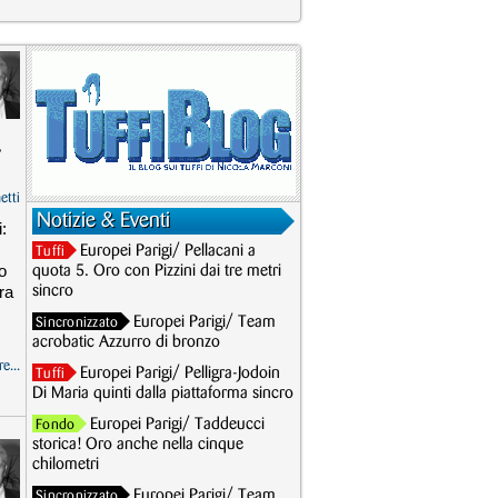
,
etti
Notizie & Eventi
:
Europei Parigi/ Pellacani a
Tuffi
o
quota 5. Oro con Pizzini dai tre metri
ra
sincro
Europei Parigi/ Team
Sincronizzato
acrobatic Azzurro di bronzo
e...
Europei Parigi/ Pelligra-Jodoin
Tuffi
Di Maria quinti dalla piattaforma sincro
Europei Parigi/ Taddeucci
Fondo
storica! Oro anche nella cinque
chilometri
Europei Parigi/ Team
Sincronizzato