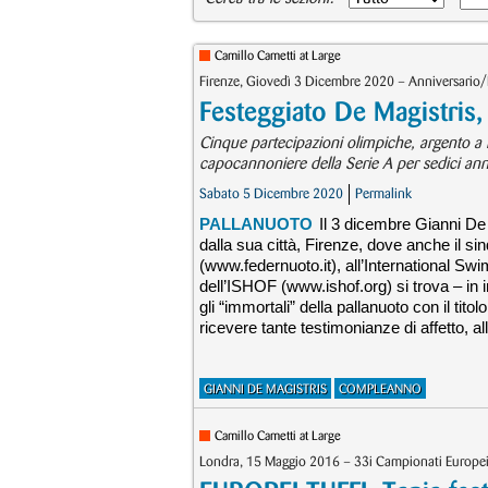
Camillo Cametti at Large
Firenze, Giovedì 3 Dicembre 2020 – Anniversario/I
Festeggiato De Magistris,
Cinque partecipazioni olimpiche, argento a
capocannoniere della Serie A per sedici ann
Sabato 5 Dicembre 2020
Permalink
PALLANUOTO
Il 3 dicembre Gianni De 
dalla sua città, Firenze, dove anche il si
(www.federnuoto.it), all’International S
dell’ISHOF (www.ishof.org) si trova – in i
gli “immortali” della pallanuoto con il t
ricevere tante testimonianze di affetto, a
GIANNI DE MAGISTRIS
COMPLEANNO
Camillo Cametti at Large
Londra, 15 Maggio 2016 – 33i Campionati Europei