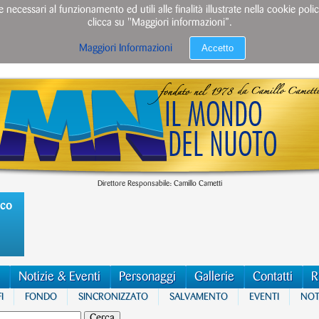
e necessari al funzionamento ed utili alle finalità illustrate nella cookie po
clicca su "Maggiori informazioni”.
Accetto
Maggiori Informazioni
Direttore Responsabile: Camillo Cametti
ico
Notizie & Eventi
Personaggi
Gallerie
Contatti
R
I
FONDO
SINCRONIZZATO
SALVAMENTO
EVENTI
NOTI