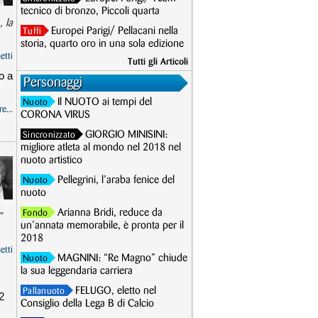
tecnico di bronzo, Piccoli quarta
, la
Europei Parigi/ Pellacani nella
Tuffi
storia, quarto oro in una sola edizione
etti
Tutti gli Articoli
o a
Personaggi
Il NUOTO ai tempi del
Nuoto
e...
CORONA VIRUS
GIORGIO MINISINI:
Sincronizzato
migliore atleta al mondo nel 2018 nel
nuoto artistico
Pellegrini, l’araba fenice del
Nuoto
nuoto
Arianna Bridi, reduce da
Fondo
”
un’annata memorabile, è pronta per il
2018
etti
MAGNINI: “Re Magno” chiude
Nuoto
la sua leggendaria carriera
FELUGO, eletto nel
Pallanuoto
2
Consiglio della Lega B di Calcio