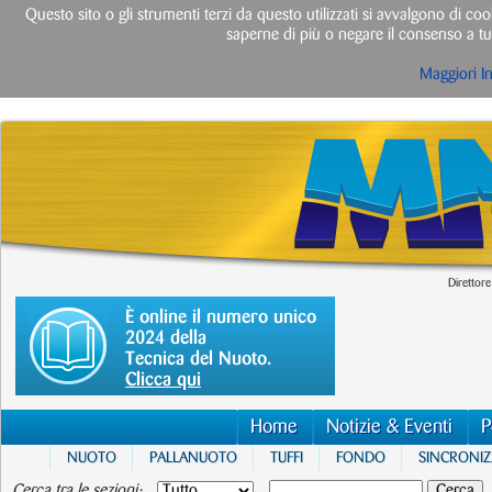
Questo sito o gli strumenti terzi da questo utilizzati si avvalgono di cook
saperne di più o negare il consenso a tut
Maggiori I
Direttore
È online il numero unico
2024 della
Tecnica del Nuoto.
Clicca qui
Home
Notizie & Eventi
P
NUOTO
PALLANUOTO
TUFFI
FONDO
SINCRONI
Cerca tra le sezioni: