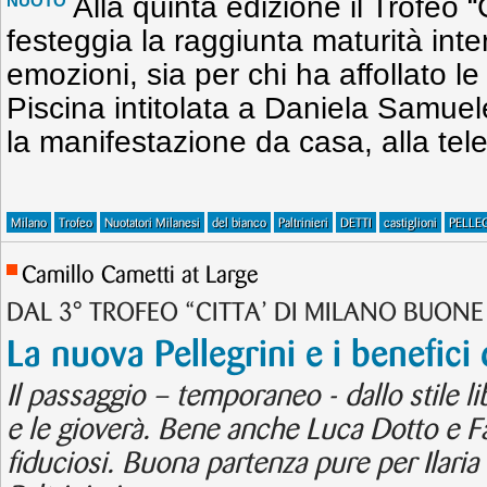
Alla quinta edizione il Trofeo “
NUOTO
festeggia la raggiunta maturità inte
emozioni, sia per chi ha affollato le
Piscina intitolata a Daniela Samuel
la manifestazione da casa, alla tel
Milano
Trofeo
Nuotatori Milanesi
del bianco
Paltrinieri
DETTI
castiglioni
PELLE
Camillo Cametti at Large
DAL 3° TROFEO “CITTA’ DI MILANO BUONE
La nuova Pellegrini e i benefici
Il passaggio – temporaneo - dallo stile li
e le gioverà. Bene anche Luca Dotto e Fa
fiduciosi. Buona partenza pure per Ilaria