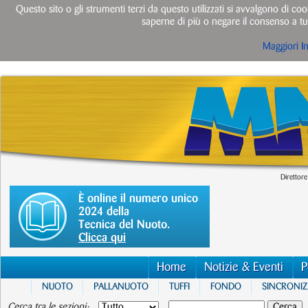
Questo sito o gli strumenti terzi da questo utilizzati si avvalgono di cook
saperne di più o negare il consenso a tut
Maggiori I
Direttore
È online il numero unico
2024 della
Tecnica del Nuoto.
Clicca qui
Home
Notizie & Eventi
P
NUOTO
PALLANUOTO
TUFFI
FONDO
SINCRONI
Cerca tra le sezioni: