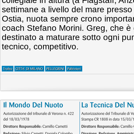
collegiale in altura (a Flagstaff, Ar
settimane a livello del mare presso 
Ostia, nuota sempre crono important
coach Stefano Morini. Greg, che è 
destinato a maturare sotto ogni punto
tecnico, competitivo.
Trofeo
CITTA' DI MILANO
PELLEGRINI
Paltrinieri
Il Mondo Del Nuoto
La Tecnica Del N
Autorizzazione del tribunale di Verona n. 422
Autorizzazione del Tribunale di V
del 18/03/1978
Stampa CR 1808 in data 15/03/
Direttore Responsabile:
Camillo Cametti
Direttore Responsabile:
Camillo 
Redazione:
Silvio Cametti, Daniela Colombo
Direzione, Redazione, Amministr