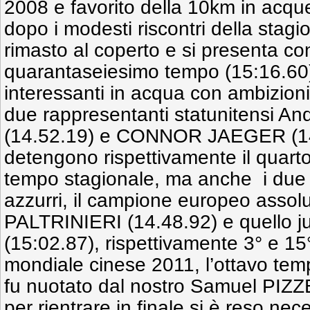
2008 e favorito della 10km in acque
dopo i modesti riscontri della stag
rimasto al coperto e si presenta c
quarantaseiesimo tempo (15:16.60).
interessanti in acqua con ambizioni 
due rappresentanti statunitensi
(14.52.19) e CONNOR JAEGER (14
detengono rispettivamente il quarto
tempo stagionale, ma anche i due d
azzurri, il campione europeo assol
PALTRINIERI (14.48.92) e quello j
(15:02.87), rispettivamente 3° e 15
mondiale cinese 2011, l’ottavo temp
fu nuotato dal nostro Samuel PIZZ
per rientrare in finale si è reso ne