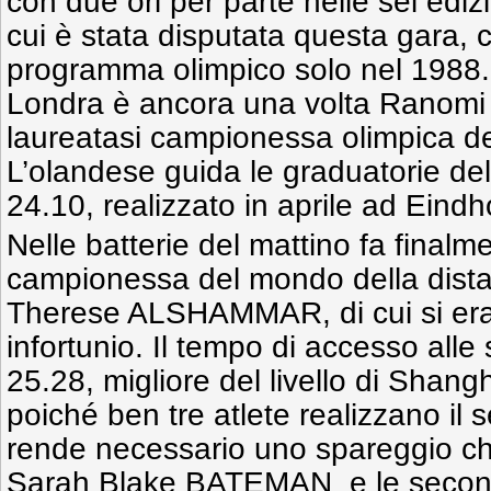
con due ori per parte nelle sei edizi
cui è stata disputata questa gara, 
programma olimpico solo nel 1988.L
Londra è ancora una volta Rano
laureatasi campionessa olimpica dei
L’olandese guida le graduatorie del
24.10, realizzato in aprile ad Eind
Nelle batterie del mattino fa final
campionessa del mondo della dista
Therese ALSHAMMAR, di cui si era 
infortunio. Il tempo di accesso alle 
25.28, migliore del livello di Shang
poiché ben tre atlete realizzano il
rende necessario uno spareggio ch
Sarah Blake BATEMAN e le second