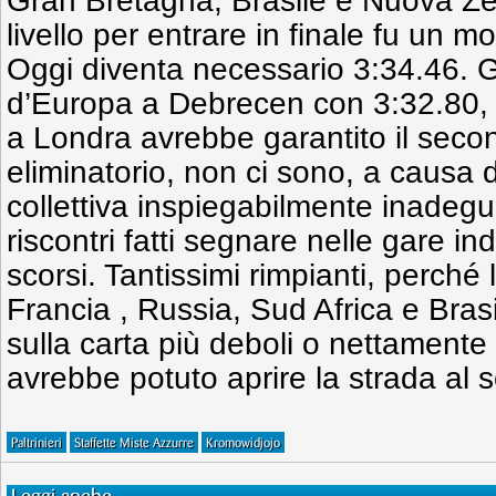
Gran Bretagna, Brasile e Nuova Ze
livello per entrare in finale fu un 
Oggi diventa necessario 3:34.46. Gl
d’Europa a Debrecen con 3:32.80, 
a Londra avrebbe garantito il seco
eliminatorio, non ci sono, a causa 
collettiva inspiegabilmente inadeg
riscontri fatti segnare nelle gare ind
scorsi. Tantissimi rimpianti, perché 
Francia , Russia, Sud Africa e Brasi
sulla carta più deboli o nettament
avrebbe potuto aprire la strada al
Paltrinieri
Staffette Miste Azzurre
Kromowidjojo