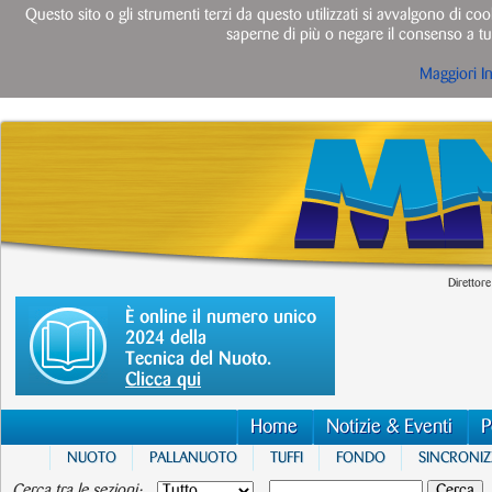
Questo sito o gli strumenti terzi da questo utilizzati si avvalgono di cook
saperne di più o negare il consenso a tut
Maggiori I
Direttore
È online il numero unico
2024 della
Tecnica del Nuoto.
Clicca qui
Home
Notizie & Eventi
P
NUOTO
PALLANUOTO
TUFFI
FONDO
SINCRONI
Cerca tra le sezioni: