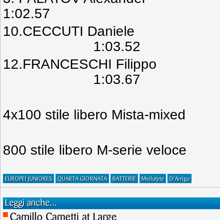
1:02.57
10.CECCUTI Daniele I
1:03.52
12.FRANCESCHI Filippo 
1:03.67
4x100 stile libero Mista-mixe
800 stile libero M-serie velo
EUROPEI JUNIORES
QUARTA GIORNATA
BATTERIE
Meilutyte
D'Arrigo
Leggi anche...
Camillo Cametti at Large