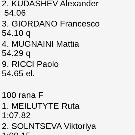
2. KUDASHEV Alexa
54.06
3. GIORDANO Franc
54.10 q
4. MUGNAINI Mat
54.29 q
9. RICCI Paol
54.65 el.
100 rana F
1. MEILUTYTE Ru
1:07.82
2. SOLNTSEVA Vikto