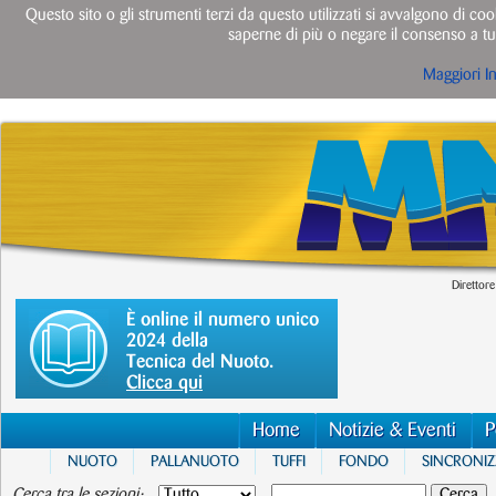
Questo sito o gli strumenti terzi da questo utilizzati si avvalgono di cook
saperne di più o negare il consenso a tut
Maggiori I
Direttore
È online il numero unico
2024 della
Tecnica del Nuoto.
Clicca qui
Home
Notizie & Eventi
P
NUOTO
PALLANUOTO
TUFFI
FONDO
SINCRONI
Cerca tra le sezioni: