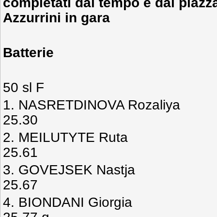
completati dal tempo e dal piazza
Azzurrini in gara
Batterie
50 sl F
1. NASRETDINOVA Roz
25.30
2. MEILUTYTE Rut
25.61
3. GOVEJSEK Nastj
25.67
4. BIONDANI Gior