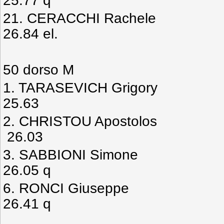
25.77 q
21. CERACCHI Rach
26.84 el.
50 dorso M
1. TARASEVICH Gri
25.63
2. CHRISTOU Apost
26.03
3. SABBIONI Sim
26.05 q
6. RONCI Giusep
26.41 q