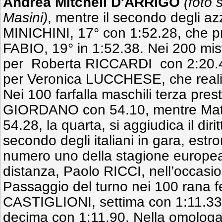
Andrea Mitchell D'ARRIGO
(foto 
Masini)
, mentre il secondo degli az
MINICHINI, 17° con 1:52.28, che 
FABIO, 19° in 1:52.38. Nei 200 mist
per Roberta RICCARDI con 2:20.4
per Veronica LUCCHESE, che realiz
Nei 100 farfalla maschili terza pre
GIORDANO con 54.10, mentre Ma
54.28, la quarta, si aggiudica il di
secondo degli italiani in gara, estr
numero uno della stagione europea 
distanza, Paolo RICCI, nell’occasio
Passaggio del turno nei 100 rana f
CASTIGLIONI, settima con 1:11.33
decima con 1:11.90. Nella omologa