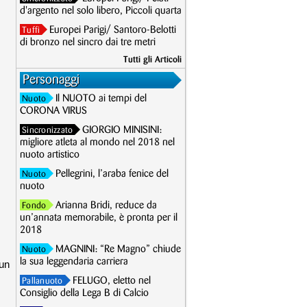
d'argento nel solo libero, Piccoli quarta
Europei Parigi/ Santoro-Belotti
Tuffi
di bronzo nel sincro dai tre metri
Tutti gli Articoli
Personaggi
Il NUOTO ai tempi del
Nuoto
CORONA VIRUS
GIORGIO MINISINI:
Sincronizzato
migliore atleta al mondo nel 2018 nel
nuoto artistico
Pellegrini, l’araba fenice del
Nuoto
nuoto
Arianna Bridi, reduce da
Fondo
un’annata memorabile, è pronta per il
2018
MAGNINI: “Re Magno” chiude
Nuoto
la sua leggendaria carriera
 un
FELUGO, eletto nel
Pallanuoto
Consiglio della Lega B di Calcio