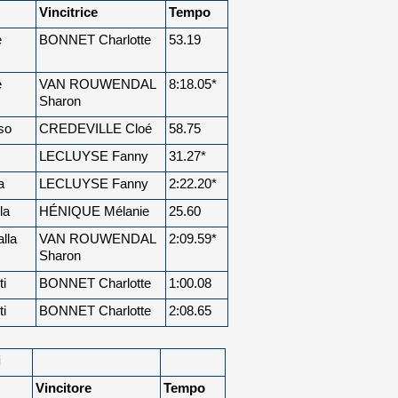
Vincitrice
Tempo
e
BONNET Charlotte
53.19
e
VAN ROUWENDAL
8:18.05*
Sharon
so
CREDEVILLE Cloé
58.75
LECLUYSE Fanny
31.27*
a
LECLUYSE Fanny
2:22.20*
la
HÉNIQUE Mélanie
25.60
alla
VAN ROUWENDAL
2:09.59*
Sharon
ti
BONNET Charlotte
1:00.08
ti
BONNET Charlotte
2:08.65
i
Vincitore
Tempo