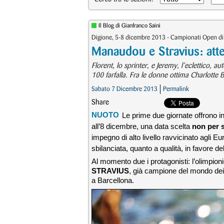
Il Blog di Gianfranco Saini
Digione, 5-8 dicembre 2013 - Campionati Open di
Manaudou e Stravius: atte
Florent, lo sprinter, e Jeremy, l’eclettico, au
100 farfalla. Fra le donne ottima Charlotte B
Sabato 7 Dicembre 2013
Permalink
Share
NUOTO
Le prime due giornate offrono in
all’8 dicembre, una data scelta
non per s
impegno di alto livello ravvicinato agl
sbilanciata, quanto a qualità, in favore de
Al momento due i protagonisti: l’olimpioni
STRAVIUS
, già campione del mondo dei 
a Barcellona.