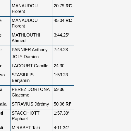
MANAUDOU
20.79
RC
Florent
e
MANAUDOU
45.04
RC
Florent
e
MATHLOUTHI
3:44.25*
Ahmed
e
PANNIER Anthony
7:44.23
JOLY Damien
so
LACOURT Camille
24.30
rso
STASIULIS
1:53.23
Benjamin
na
PEREZ DORTONA
59.36
Giacomo
alla
STRAVIUS Jérémy
50.06
RF
ti
STACCHIOTTI
1:57.38*
Raphael
ti
M’RABET Taki
4:11.34*