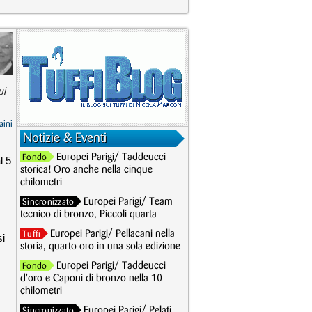
ui
aini
Notizie & Eventi
Europei Parigi/ Taddeucci
Fondo
l 5
storica! Oro anche nella cinque
chilometri
Europei Parigi/ Team
Sincronizzato
tecnico di bronzo, Piccoli quarta
Europei Parigi/ Pellacani nella
Tuffi
si
storia, quarto oro in una sola edizione
Europei Parigi/ Taddeucci
Fondo
d'oro e Caponi di bronzo nella 10
chilometri
Europei Parigi/ Pelati
Sincronizzato