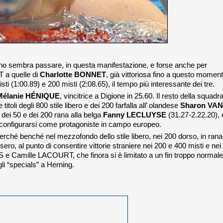
uno sembra passare, in questa manifestazione, e forse anche per
T a quelle di
Charlotte BONNET
, già vittoriosa fino a questo momen
isti (1:00.89) e 200 misti (2:08.65), il tempo più interessante dei tre.
Mélanie HÉNIQUE
, vincitrice a Digione in 25.60. Il resto della squadr
itoli degli 800 stile libero e dei 200 farfalla all’ olandese
Sharon VAN
 dei 50 e dei 200 rana alla belga
Fanny LECLUYSE
(31.27-2.22.20), 
configurarsi come protagoniste in campo europeo.
perché benché nel mezzofondo dello stile libero, nei 200 dorso, in rana
isero, al punto di consentire vittorie straniere nei 200 e 400 misti e nei
 Camille LACOURT, che finora si è limitato a un fin troppo normale
li “specials” a Herning.