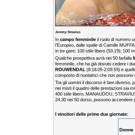
Jeremy Stravius
In
campo femminile
il ruolo di numero 
l’Europeo, dalle spalle di Camille MUFFA
in tre gare: 100 stile libero (53.19); 100 m
Qualche prospettiva avrà nei 50 farfalla
femminile, che ha già dovuto cedere i due t
ROUWENDAL
(8:18.05-2:09.59) e quelli
composto di nuotatrici che non possono 
Tra gli uomini il discorso è ben diverso, 
nei misti il quadro delle prestazioni sia m
400 stile libero, MANAUDOU, STRAVIUS e
24.30 nei 50 dorso, possono accendere g
I vincitori delle prime due giornate:
Donne