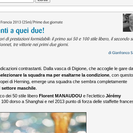
 Francia 2013 (25m)/Prime due giornate
nti a quei due!
tori di prestazioni formidabili: il primo sui 50 e 100 stile libero, il secondo s
onnet, tre vittorie nei primi due giorni.
di
Gianfranco S
dicazioni contrastanti. Dalla vasca di Digione, che accoglie le gare da
elezionare la squadra ma per esaltarne la condizione
, con questo
i Europei di Herning, emerge una squadra che sembra completamente
l
settore maschile
.
co dei 50 stile libero
Florent MANAUDOU
e l’eclettico
Jérémy
100 dorso a Shanghai e nel 2013 punto di forza delle staffette france