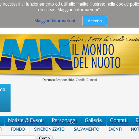
e necessari al funzionamento ed utili alle finalità illustrate nella cookie po
clicca su "Maggiori informazioni”.
Accetto
Maggiori Informazioni
Direttore Responsabile: Camillo Cametti
ico
Notizie & Eventi
Personaggi
Gallerie
Contatti
R
I
FONDO
SINCRONIZZATO
SALVAMENTO
EVENTI
NOTI