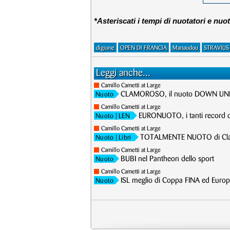
*Asteriscati i tempi di nuotatori e nuot
digione
OPEN DI FRANCIA
Manaudou
STRAVIUS
Leggi anche...
Camillo Cametti at Large
CLAMOROSO, il nuoto DOWN UNDE
Nuoto
Camillo Cametti at Large
EURONUOTO, i tanti record d
Nuoto
| LEN
Camillo Cametti at Large
TOTALMENTE NUOTO di Clau
Nuoto
| Libri
Camillo Cametti at Large
BUBI nel Pantheon dello sport
Nuoto
Camillo Cametti at Large
ISL meglio di Coppa FINA ed Europ
Nuoto