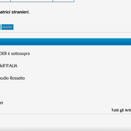
atrici stranieri.
bonnet
R è sottosopra
ell’ITALIA
dio Rossetto
ei
Tutti gli Arti