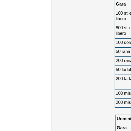
Gara
100 stil
libero
800 stil
libero
100 dor
50 rana
200 ran
50 farfal
200 farf
100 mis
200 mis
Uomin
Gara