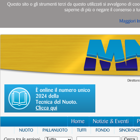
Questo sito o gli strumenti terzi da questo utilizzati si avvalgono di cook
saperne di più o negare il consenso a tut
Maggiori I
Direttore
È online il numero unico
2024 della
Tecnica del Nuoto.
Clicca qui
Home
Notizie & Eventi
P
NUOTO
PALLANUOTO
TUFFI
FONDO
SINCRONI
Cerca tra le sezioni: