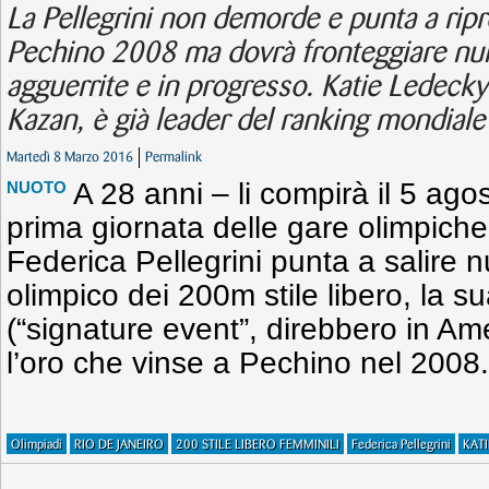
La Pellegrini non demorde e punta a ripren
Pechino 2008 ma dovrà fronteggiare num
agguerrite e in progresso. Katie Ledeck
Kazan, è già leader del ranking mondial
Martedì 8 Marzo 2016
Permalink
A 28 anni – li compirà il 5 agost
NUOTO
prima giornata delle gare olimpiche
Federica Pellegrini punta a salire
olimpico dei 200m stile libero, la su
(“signature event”, direbbero in Ame
l’oro che vinse a Pechino nel 2008.
Olimpiadi
RIO DE JANEIRO
200 STILE LIBERO FEMMINILI
Federica Pellegrini
KAT