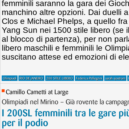
femminili saranno la gara dei Gioc
manchino altre opzioni. Dai duelli a
Clos e Michael Phelps, a quello fra 
Yang Sun nei 1500 stile libero (se i
al blocco di partenza), per non parl
libero maschili e femminili le Olimp
suscitano attese ed emozioni di ele
Olimpiadi
RIO DE JANEIRO
200 STILE LIBERO
Federica Pellegrini
sarah sjostrom
Camillo Cametti at Large
Olimpiadi nel Mirino – Già rovente la campagn
I 200SL femminili tra le gare pi
per il podio