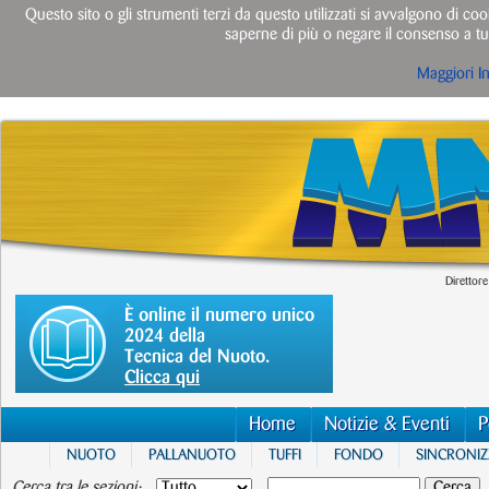
Questo sito o gli strumenti terzi da questo utilizzati si avvalgono di cook
saperne di più o negare il consenso a tut
Maggiori I
Direttore
È online il numero unico
2024 della
Tecnica del Nuoto.
Clicca qui
Home
Notizie & Eventi
P
NUOTO
PALLANUOTO
TUFFI
FONDO
SINCRONI
Cerca tra le sezioni: