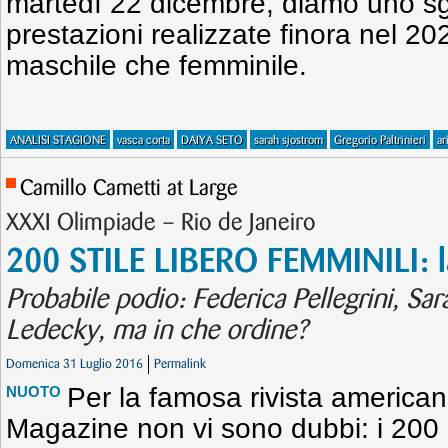
martedì 22 dicembre, diamo uno sgu
prestazioni realizzate finora nel 2
maschile che femminile.
ANALISI STAGIONE
vasca corta
DAIYA SETO
sarah sjostrom
Gregorio Paltrinieri
ar
Camillo Cametti at Large
XXXI Olimpiade – Rio de Janeiro
200 STILE LIBERO FEMMINILI: la
Probabile podio: Federica Pellegrini, Sa
Ledecky, ma in che ordine?
Domenica 31 Luglio 2016
Permalink
Per la famosa rivista americ
NUOTO
Magazine non vi sono dubbi: i 200 me