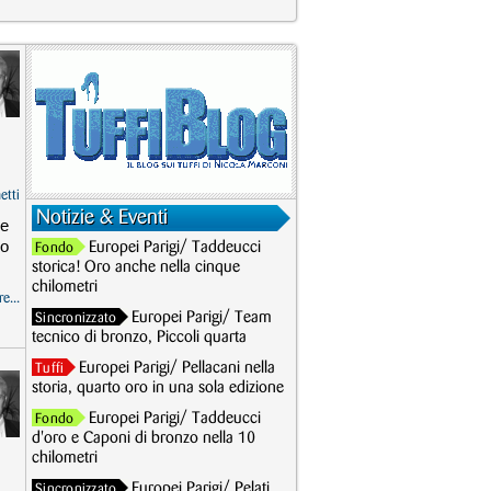
etti
Notizie & Eventi
le
ro
Europei Parigi/ Taddeucci
Fondo
storica! Oro anche nella cinque
chilometri
e...
Europei Parigi/ Team
Sincronizzato
tecnico di bronzo, Piccoli quarta
Europei Parigi/ Pellacani nella
Tuffi
storia, quarto oro in una sola edizione
Europei Parigi/ Taddeucci
Fondo
d'oro e Caponi di bronzo nella 10
chilometri
Europei Parigi/ Pelati
Sincronizzato