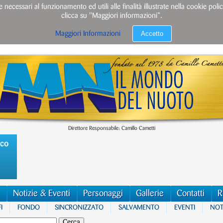
e necessari al funzionamento ed utili alle finalità illustrate nella cookie po
clicca su "Maggiori informazioni”.
Accetto
Maggiori Informazioni
Direttore Responsabile: Camillo Cametti
ico
Notizie & Eventi
Personaggi
Gallerie
Contatti
R
I
FONDO
SINCRONIZZATO
SALVAMENTO
EVENTI
NOTI