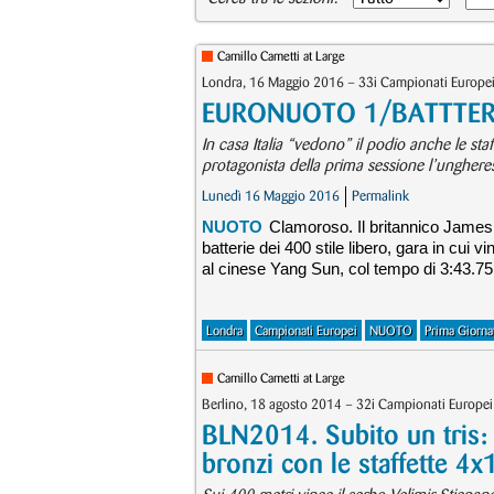
Camillo Cametti at Large
Londra, 16 Maggio 2016 – 33i Campionati Europei
EURONUOTO 1/BATTTERIE:
In casa Italia “vedono” il podio anche le st
protagonista della prima sessione l’unghere
Lunedì 16 Maggio 2016
Permalink
NUOTO
Clamoroso. Il britannico James 
batterie dei 400 stile libero, gara in cui 
al cinese Yang Sun, col tempo di 3:43.75,
Londra
Campionati Europei
NUOTO
Prima Giorna
Camillo Cametti at Large
Berlino, 18 agosto 2014 – 32i Campionati Europe
BLN2014. Subito un tris:
bronzi con le staffette 4x