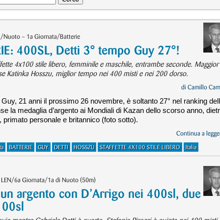
/Nuoto – 1a Giornata/Batterie
 400SL, Detti 3° tempo Guy 27°!
affette 4x100 stile libero, femminile e maschile, entrambe seconde. Maggior
se Katinka Hosszu, miglior tempo nei 400 misti e nei 200 dorso.
di
Camillo Cam
Guy, 21 anni il prossimo 26 novembre, è soltanto 27° nel ranking del
vinse la medaglia d’argento ai Mondiali di Kazan dello scorso anno, diet
 primato personale e britannico (foto sotto).
Continua a legger
ta
BATTERIE
GUY
DETTI
HOSSZU
STAFFETTE 4X100 STILE LIBERO
Italia
i LEN/6a Giornata/1a di Nuoto (50m)
 un argento con D’Arrigo nei 400sl, due
100sl