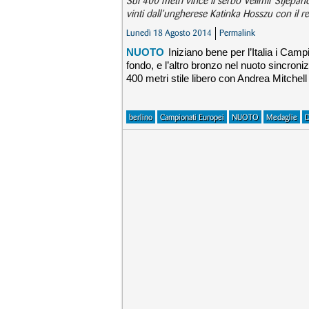
Sui 400 metri vince il serbo Velimir Stjepan
vinti dall’ungherese Katinka Hosszu con il r
Lunedì 18 Agosto 2014
Permalink
NUOTO
Iniziano bene per l’Italia i Campi
fondo, e l’altro bronzo nel nuoto sincroni
400 metri stile libero con Andrea Mitchell
berlino
Campionati Europei
NUOTO
Medaglie
D