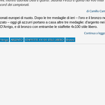
ovic mentre Gabriele Detti è quarto. Stefania Pirozzi è quinta nei 400 misti
ecord dei campionati.
di
Camillo Cam
onati europei di nuoto. Dopo le tre medaglie di ieri – l’oro e il bronzo n
zzato – oggi gli azzurri portano a casa altre tre medaglie: d’argento nei
 D’Arrigo, e di bronzo con entrambe le staffette 4x100 stile libero.
Continua a legger
'Arrigo
ARGENTO
STAFFETTE 4X100 STILE LIBERO
Bronzo