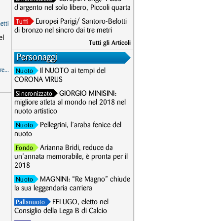
d'argento nel solo libero, Piccoli quarta
Europei Parigi/ Santoro-Belotti
Tuffi
etti
di bronzo nel sincro dai tre metri
el
Tutti gli Articoli
Personaggi
e...
Il NUOTO ai tempi del
Nuoto
CORONA VIRUS
GIORGIO MINISINI:
Sincronizzato
migliore atleta al mondo nel 2018 nel
nuoto artistico
Pellegrini, l’araba fenice del
Nuoto
nuoto
Arianna Bridi, reduce da
Fondo
un’annata memorabile, è pronta per il
2018
MAGNINI: “Re Magno” chiude
Nuoto
la sua leggendaria carriera
FELUGO, eletto nel
Pallanuoto
Consiglio della Lega B di Calcio