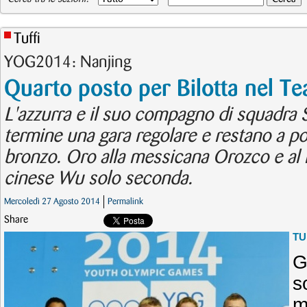
Tuffi
YOG2014: Nanjing
Quarto posto per Bilotta nel T
L'azzurra e il suo compagno di squadra 
termine una gara regolare e restano a poc
bronzo. Oro alla messicana Orozco e al 
cinese Wu solo seconda.
Mercoledì 27 Agosto 2014
Permalink
Share
TU
G
s
m