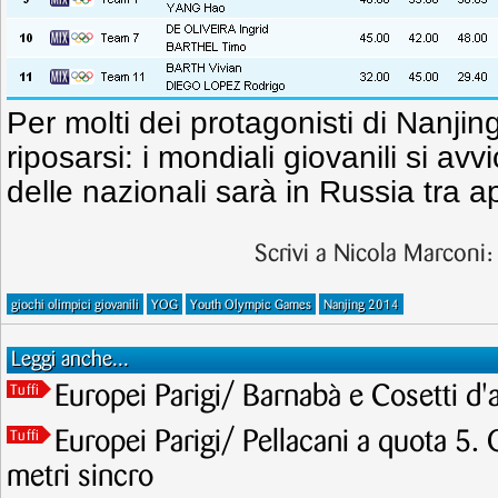
Per molti dei protagonisti di Nanji
riposarsi: i mondiali giovanili si av
delle nazionali sarà in Russia tra a
Scrivi a Nicola Marconi
giochi olimpici giovanili
YOG
Youth Olympic Games
Nanjing 2014
Leggi anche...
Europei Parigi/ Barnabà e Cosetti d'
Tuffi
Europei Parigi/ Pellacani a quota 5. 
Tuffi
metri sincro