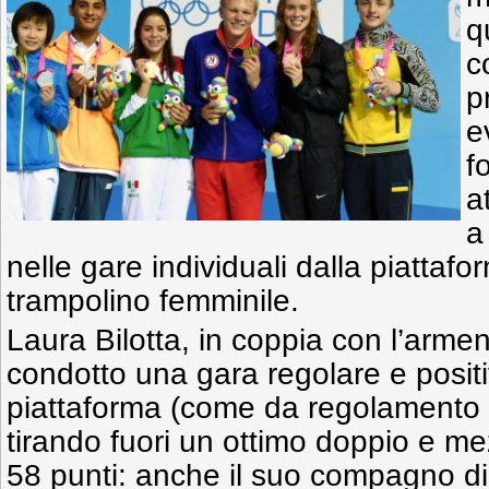
q
c
p
e
f
a
a
nelle gare individuali dalla piattaf
trampolino femminile.
Laura Bilotta, in coppia con l’arm
condotto una gara regolare e posit
piattaforma (come da regolamento 
tirando fuori un ottimo doppio e me
58 punti: anche il suo compagno di