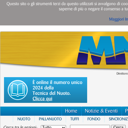
Questo sito o gli strumenti terzi da questo utilizzati si avvalgono di cook
saperne di più o negare il consenso a tut
Maggiori I
Direttore
È online il numero unico
2024 della
Tecnica del Nuoto.
Clicca qui
Home
Notizie & Eventi
P
NUOTO
PALLANUOTO
TUFFI
FONDO
SINCRONI
Cerca tra le sezioni: