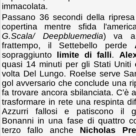
immacolata.
Passano 36 secondi della ripres
copertina mentre sfida l'ameri
G.Scala/ Deepbluemedia
) va a
frattempo, il Settebello perde
sopraggiunto
limite di falli
.
Ale
quasi 14 minuti per gli Stati Uniti
volta Del Lungo. Roelse serve Sam
gol avversario che conclude una ripa
fa trovare ancora sbilanciata. C’è 
trasformare in rete una respinta di
Azzurri fallosi e patiscono il go
Bonanni in una fase di quattro c
terzo fallo anche
Nicholas Pres