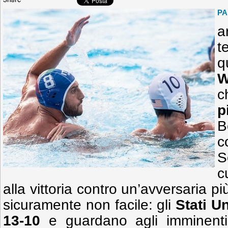
Share
PA
a
t
q
W
c
p
B
c
S
c
alla vittoria contro un’avversaria p
sicuramente non facile: gli
Stati Un
13-10
e guardano agli imminen