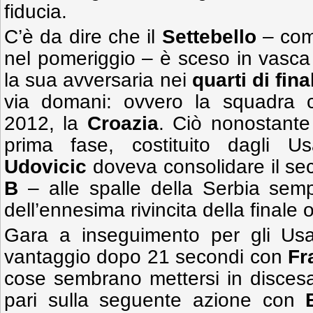
fiducia.
C’è da dire che il
Settebello
– comp
nel pomeriggio – è sceso in vasca
la sua avversaria nei
quarti di fina
via domani: ovvero la squadra 
2012, la
Croazia
. Ciò nonostante
prima fase, costituito dagli 
Udovicic
doveva
consolidare il s
B
– alle spalle della Serbia semp
dell’ennesima rivincita della finale o
Gara a inseguimento per gli Usa
vantaggio dopo 21 secondi con
Fr
cose sembrano mettersi in discesa
pari sulla seguente azione con