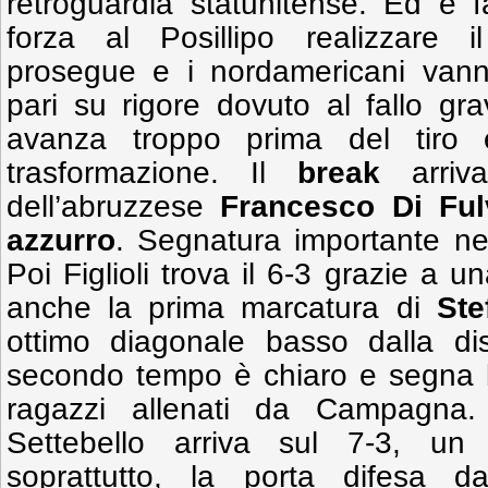
retroguardia statunitense. Ed è fac
forza al Posillipo realizzare i
prosegue e i nordamericani vanno
pari su rigore dovuto al fallo gra
avanza troppo prima del tiro e
trasformazione. Il
break
arriva
dell’abruzzese
Francesco Di Ful
azzurro
. Segnatura importante ne
Poi Figlioli trova il 6-3 grazie a 
anche la prima marcatura di
Ste
ottimo diagonale basso dalla dis
secondo tempo è chiaro e segna lo
ragazzi allenati da Campagna. Al
Settebello arriva sul 7-3, u
soprattutto, la porta difesa 