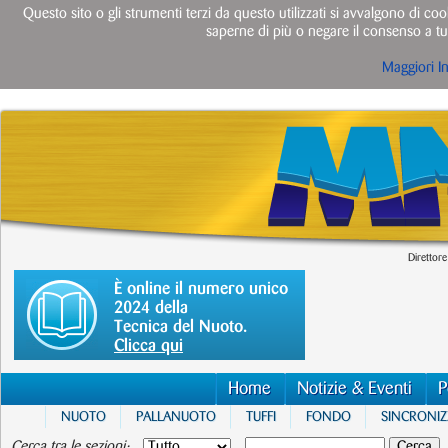
Questo sito o gli strumenti terzi da questo utilizzati si avvalgono di cook
saperne di più o negare il consenso a tut
Maggiori I
Direttore
È online il numero unico
2024 della
Tecnica del Nuoto.
Clicca qui
Home
Notizie & Eventi
P
NUOTO
PALLANUOTO
TUFFI
FONDO
SINCRONI
Cerca tra le sezioni: