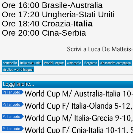
Ore 16:00 Brasile-Australia
Ore 17:20 Ungheria-Stati Uniti
Ore 18:40 Croazia-
Italia
Ore 20:00 Cina-Serbia
Scrivi a Luca De Matteis
settebello
italia-stati uniti
World League
waterpolo
Bergamo
alessandro campagna
risultati world league
Leggi anche...
World Cup M/ Australia-Italia 10-
Pallanuoto
World Cup F/ Italia-Olanda 5-12,
Pallanuoto
World Cup M/ Italia-Grecia 9-10, 
Pallanuoto
World Cup F/ Cnia-Italia 10-11, Se
Pallanuoto