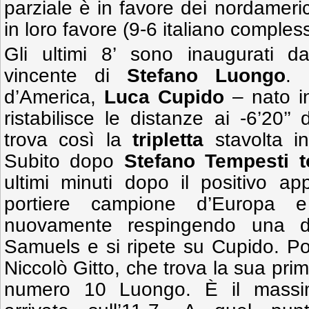
parziale è in favore dei nordameric
in loro favore (9-6 italiano compless
Gli ultimi 8’ sono inaugurati da
vincente di
Stefano Luongo
. 
d’America,
Luca Cupido
– nato in 
ristabilisce le distanze ai -6’20’’
trova così la
tripletta
stavolta in
Subito dopo
Stefano Tempesti t
ultimi minuti dopo il positivo ap
portiere campione d’Europa e 
nuovamente respingendo una dif
Samuels e si ripete su Cupido. Po
Niccolò Gitto, che trova la sua pri
numero 10 Luongo. È il massim