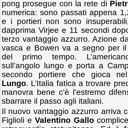
pong prosegue con la rete di
Pietr
numerica: sono passati appena 1,2
e i portieri non sono insuperabi
dapprima Virjee e 11 secondi do
terzo vantaggio azzurro. Azione da
vasca e Bowen va a segno per il 3
del primo tempo. L’american
sull’angolo lungo e porta a Ca
secondo portiere che gioca ne
Lungo
. L’Italia fatica a trovare pr
manovra bene c’è l’estremo dife
sbarrare il passo agli italiani.
Il nuovo vantaggio azzurro arriva 
Figlioli e
Valentino Gallo
complice