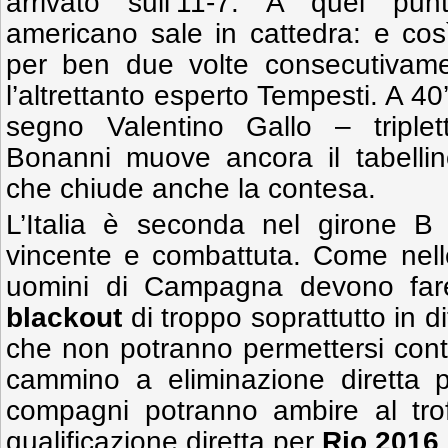
arrivato sull’11-7. A quel pun
americano sale in cattedra: e co
per ben due volte consecutivamen
l’altrettanto esperto Tempesti. A 40
segno Valentino Gallo – triplet
Bonanni muove ancora il tabellin
che chiude anche la contesa.
L’Italia è seconda nel girone B
vincente e combattuta. Come nelle
uomini di Campagna devono fare
blackout
di troppo soprattutto in 
che non potranno permettersi contro
cammino a eliminazione diretta p
compagni potranno ambire al trof
qualificazione diretta per
Rio 2016
.