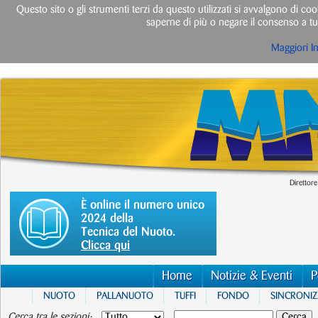
Questo sito o gli strumenti terzi da questo utilizzati si avvalgono di cook
saperne di più o negare il consenso a tut
Maggiori I
Direttore
È online il numero unico
2024 della
Tecnica del Nuoto.
Clicca qui
Home
Notizie & Eventi
P
NUOTO
PALLANUOTO
TUFFI
FONDO
SINCRONI
Cerca tra le sezioni: