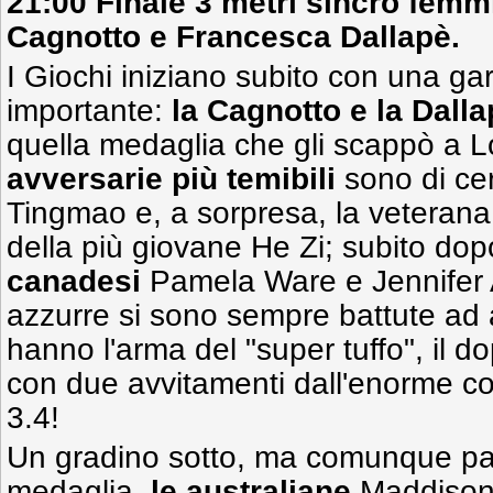
21:00 Finale 3 metri sincro femm
Cagnotto e Francesca Dallapè.
I Giochi iniziano subito con una ga
importante:
la Cagnotto e la Dalla
quella medaglia che gli scappò a 
avversarie più temibili
sono di ce
Tingmao e, a sorpresa, la veterana
della più giovane He Zi; subito do
canadesi
Pamela Ware e Jennifer 
azzurre si sono sempre battute ad 
hanno l'arma del "super tuffo", il 
con due avvitamenti dall'enorme coef
3.4!
Un gradino sotto, ma comunque pap
medaglia,
le australiane
Maddison