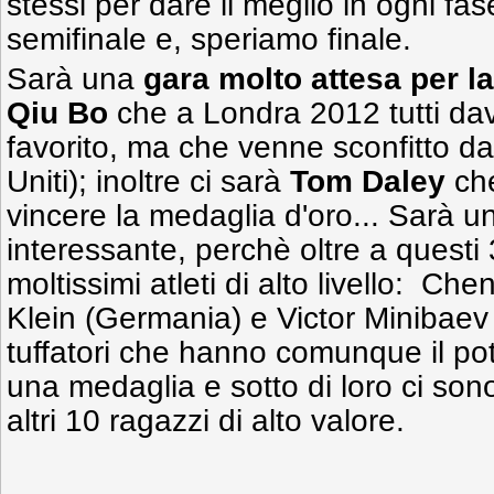
stessi per dare il meglio in ogni fas
semifinale e, speriamo finale.
Sarà una
gara molto attesa per la
Qiu Bo
che a Londra 2012 tutti da
favorito, ma che venne sconfitto d
Uniti); inoltre ci sarà
Tom Daley
che
vincere la medaglia d'oro... Sarà u
interessante, perchè oltre a questi 
moltissimi atleti di alto livello: Ch
Klein (Germania) e Victor Minibaev
tuffatori che hanno comunque il po
una medaglia e sotto di loro ci s
altri 10 ragazzi di alto valore.