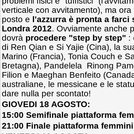
problemi fisici e "tuffistici" (l'avvita
verticale con avvitamento), ma ora
posto e
l'azzurra è pronta a farc
Londra 2012
. Ovviamente anche pe
dovrà
procedere "step by step"
: 
di Ren Qian e Si Yajie (Cina), la s
Marino (Francia), Tonia Couch e S
Bretagna), Pandelela Rinong Pamg
Filion e Maeghan Benfeito (Canada)
australiane, le messicane e le statu
dare nulla per scontato!
GIOVEDI 18 AGOSTO:
15:00 Semifinale piattaforma fem
21:00 Finale piattaforma femmini