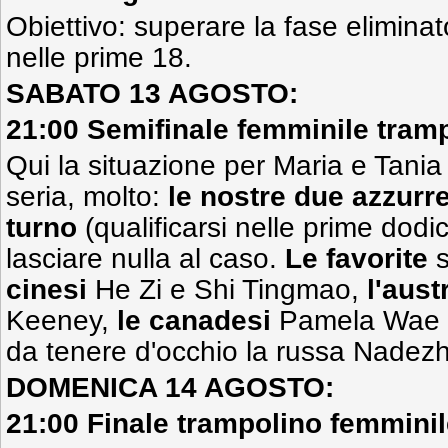
Obiettivo: superare la fase eliminato
nelle prime 18.
SABATO 13 AGOSTO:
21:00 Semifinale femminile tramp
Qui la situazione per Maria e Tania 
seria, molto:
le nostre due azzurr
turno
(qualificarsi nelle prime dod
lasciare nulla al caso.
Le favorite
s
cinesi
He Zi e Shi Tingmao,
l'aust
Keeney,
le canadesi
Pamela Wae e
da tenere d'occhio la russa Nadez
DOMENICA 14 AGOSTO:
21:00 Finale trampolino femminile