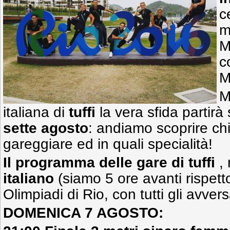
c
m
M
c
M
M
italiana di
tuffi
la vera sfida partirà
sette agosto
: andiamo scoprire chi 
gareggiare ed in quali specialità!
Il programma delle gare di tuffi
,
italiano
(siamo 5 ore avanti rispetto
Olimpiadi di Rio, con tutti gli avver
DOMENICA 7 AGOSTO: