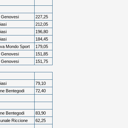
i Genovesi
227,25
iasi
212,05
iasi
196,80
iasi
184,45
tiva Mondo Sport
179,05
i Genovesi
151,85
i Genovesi
151,75
iasi
79,10
ne Bentegodi
72,40
ne Bentegodi
83,90
unale Riccione
62,25