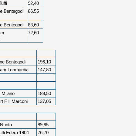
uffi
92,40
e Bentegodi
86,55
e Bentegodi
83,60
am
72,60
a
ne Bentegodi
196,10
eam Lombardia
147,80
i Milano
189,50
t F.lli Marconi
137,05
 Nuoto
89,95
uffi Edera 1904
76,70