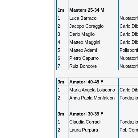
1m
Masters 25-34 M
1
Luca Barraco
Nuotator
2
Jacopo Coraggio
Carlo Dib
3
Dario Maglio
Carlo Dib
4
Matteo Maggini
Carlo Dib
5
Matteo Adami
Polispor
6
Pietro Capurro
Nuotator
7
Ruiz Boncore
Nuotator
3m
Amatori 40-49 F
1
Maria Angela Loiacono
Carlo Dib
2
Anna Paola Monfalcon
Fondazio
3m
Amatori 30-39 F
1
Claudia Corradi
Fondazio
2
Laura Purpura
Pol. Com