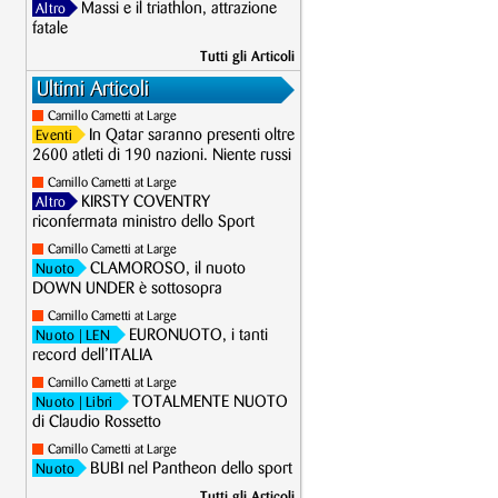
Massi e il triathlon, attrazione
Altro
fatale
Tutti gli Articoli
Ultimi Articoli
Camillo Cametti at Large
In Qatar saranno presenti oltre
Eventi
2600 atleti di 190 nazioni. Niente russi
Camillo Cametti at Large
KIRSTY COVENTRY
Altro
riconfermata ministro dello Sport
Camillo Cametti at Large
CLAMOROSO, il nuoto
Nuoto
DOWN UNDER è sottosopra
Camillo Cametti at Large
EURONUOTO, i tanti
Nuoto
| LEN
record dell’ITALIA
Camillo Cametti at Large
TOTALMENTE NUOTO
Nuoto
| Libri
di Claudio Rossetto
Camillo Cametti at Large
BUBI nel Pantheon dello sport
Nuoto
Tutti gli Articoli