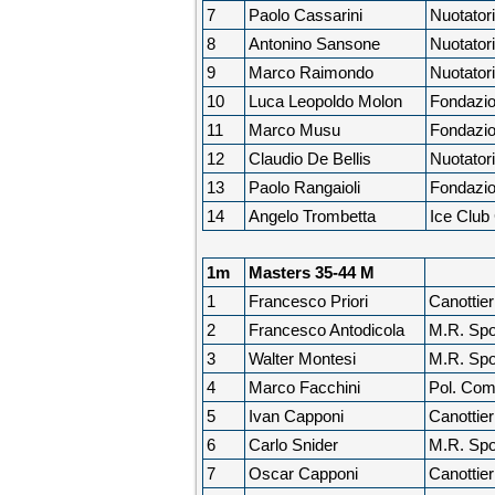
7
Paolo Cassarini
Nuotator
8
Antonino Sansone
Nuotator
9
Marco Raimondo
Nuotator
10
Luca Leopoldo Molon
Fondazio
11
Marco Musu
Fondazio
12
Claudio De Bellis
Nuotator
13
Paolo Rangaioli
Fondazio
14
Angelo Trombetta
Ice Clu
1m
Masters 35-44 M
1
Francesco Priori
Canottier
2
Francesco Antodicola
M.R. Spor
3
Walter Montesi
M.R. Spor
4
Marco Facchini
Pol. Com
5
Ivan Capponi
Canottier
6
Carlo Snider
M.R. Spor
7
Oscar Capponi
Canottier