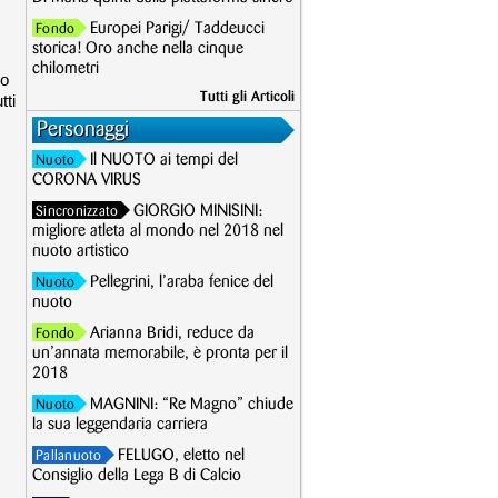
Europei Parigi/ Taddeucci
Fondo
storica! Oro anche nella cinque
chilometri
co
Tutti gli Articoli
tti
Personaggi
Il NUOTO ai tempi del
Nuoto
CORONA VIRUS
GIORGIO MINISINI:
Sincronizzato
migliore atleta al mondo nel 2018 nel
nuoto artistico
Pellegrini, l’araba fenice del
Nuoto
nuoto
Arianna Bridi, reduce da
Fondo
un’annata memorabile, è pronta per il
2018
MAGNINI: “Re Magno” chiude
Nuoto
la sua leggendaria carriera
FELUGO, eletto nel
Pallanuoto
Consiglio della Lega B di Calcio