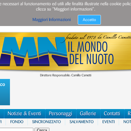
e necessari al funzionamento ed utili alle finalità illustrate nella cookie po
clicca su "Maggiori informazioni”.
Accetto
Maggiori Informazioni
Direttore Responsabile: Camillo Cametti
ico
Notizie & Eventi
Personaggi
Gallerie
Contatti
R
I
FONDO
SINCRONIZZATO
SALVAMENTO
EVENTI
NOTI