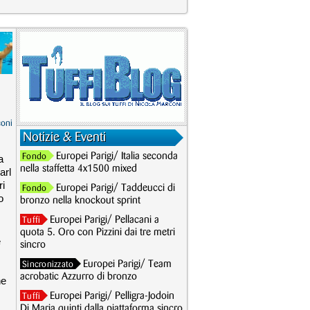
coni
Notizie & Eventi
Europei Parigi/ Italia seconda
Fondo
a
nella staffetta 4x1500 mixed
arl
ri
Europei Parigi/ Taddeucci di
Fondo
o
bronzo nella knockout sprint
Europei Parigi/ Pellacani a
Tuffi
quota 5. Oro con Pizzini dai tre metri
e
sincro
Europei Parigi/ Team
Sincronizzato
acrobatic Azzurro di bronzo
ne
Europei Parigi/ Pelligra-Jodoin
Tuffi
Di Maria quinti dalla piattaforma sincro