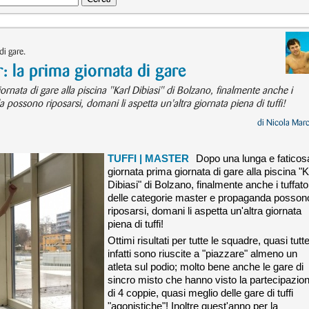
di gare.
 la prima giornata di gare
rnata di gare alla piscina "Karl Dibiasi" di Bolzano, finalmente anche i
 possono riposarsi, domani li aspetta un'altra giornata piena di tuffi!
di
Nicola Mar
TUFFI
| MASTER
Dopo una lunga e faticos
giornata prima giornata di gare alla piscina "K
Dibiasi" di Bolzano, finalmente anche i tuffato
delle categorie master e propaganda posson
riposarsi, domani li aspetta un'altra giornata
piena di tuffi!
Ottimi risultati per tutte le squadre, quasi tutt
infatti sono riuscite a "piazzare" almeno un
atleta sul podio; molto bene anche le gare di
sincro misto che hanno visto la partecipazio
di 4 coppie, quasi meglio delle gare di tuffi
"agonistiche"! Inoltre quest'anno per la