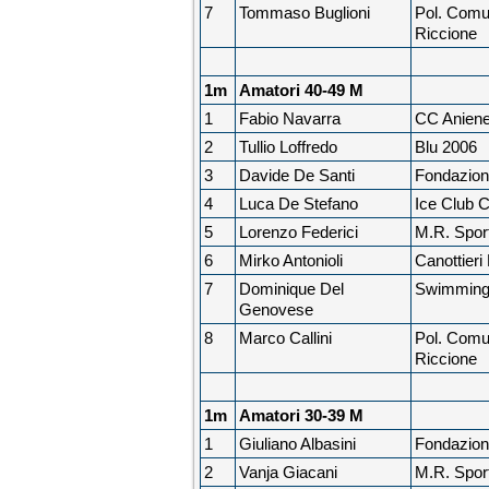
7
Tommaso Buglioni
Pol. Comu
Riccione
1m
Amatori 40-49 M
1
Fabio Navarra
CC Anien
2
Tullio Loffredo
Blu 2006
3
Davide De Santi
Fondazion
4
Luca De Stefano
Ice Club 
5
Lorenzo Federici
M.R. Sport
6
Mirko Antonioli
Canottieri
7
Dominique Del
Swimming
Genovese
8
Marco Callini
Pol. Comu
Riccione
1m
Amatori 30-39 M
1
Giuliano Albasini
Fondazion
2
Vanja Giacani
M.R. Sport