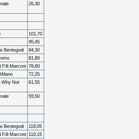
nale
26,30
e
101,70
95,45
e Bentegodi
84,30
Como
81,80
 F.lli Marconi
78,60
 Milano
72,25
 Why Not
61,55
nale
59,50
e Bentegodi
118,05
 F.lli Marconi
110,15