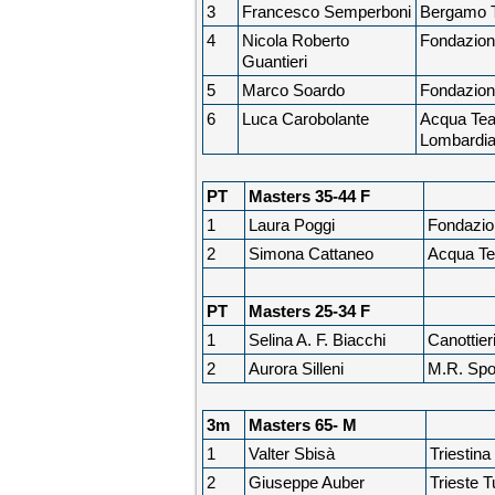
3
Francesco Semperboni
Bergamo T
4
Nicola Roberto
Fondazion
Guantieri
5
Marco Soardo
Fondazion
6
Luca Carobolante
Acqua Te
Lombardi
PT
Masters 35-44 F
1
Laura Poggi
Fondazio
2
Simona Cattaneo
Acqua T
PT
Masters 25-34 F
1
Selina A. F. Biacchi
Canottier
2
Aurora Silleni
M.R. Spor
3m
Masters 65- M
1
Valter Sbisà
Triestina
2
Giuseppe Auber
Trieste T