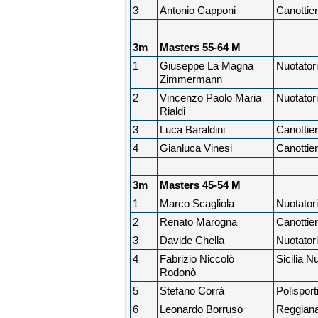
3
Antonio Capponi
Canottier
3m
Masters 55-64 M
1
Giuseppe La Magna
Nuotator
Zimmermann
2
Vincenzo Paolo Maria
Nuotator
Rialdi
3
Luca Baraldini
Canottier
4
Gianluca Vinesi
Canottier
3m
Masters 45-54 M
1
Marco Scagliola
Nuotator
2
Renato Marogna
Canottier
3
Davide Chella
Nuotator
4
Fabrizio Niccolò
Sicilia N
Rodonò
5
Stefano Corrà
Polispor
6
Leonardo Borruso
Reggian