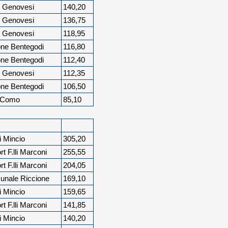
i Genovesi
140,20
i Genovesi
136,75
i Genovesi
118,95
ne Bentegodi
116,80
ne Bentegodi
112,40
i Genovesi
112,35
ne Bentegodi
106,50
b Como
85,10
i Mincio
305,20
t F.lli Marconi
255,55
t F.lli Marconi
204,05
unale Riccione
169,10
i Mincio
159,65
t F.lli Marconi
141,85
i Mincio
140,20