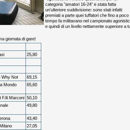
categoria "amatori 16-24" e stata fatta
un'ulteriore suddivisione: sono stati infatti
premiati a parte quei tuffatori che fino a poco
tempo fa militavano nel campionato agonisti
e quindi di un livello nettamente superiore a tu
ima giornata di gare!
asi
25,80
 Why Not
69,15
iva Mondo
65,60
 F.lli Marconi
50,10
nale
49,80
Verona
43,40
 Milano
27,05