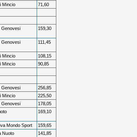
i Mincio
71,60
i Genovesi
159,30
i Genovesi
111,45
i Mincio
108,15
i Mincio
90,85
i Genovesi
256,85
i Mincio
225,50
i Genovesi
178,05
uoto
169,10
tiva Mondo Sport
159,65
a Nuoto
141,85