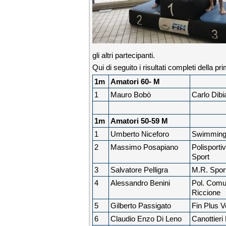
gli altri partecipanti.
Qui di seguito i risultati completi della pr
1m
Amatori 60- M
1
Mauro Bobò
Carlo Dibi
1m
Amatori 50-59 M
1
Umberto Niceforo
Swimming
2
Massimo Posapiano
Polisport
Sport
3
Salvatore Pelligra
M.R. Sport
4
Alessandro Benini
Pol. Comu
Riccione
5
Gilberto Passigato
Fin Plus 
6
Claudio Enzo Di Leno
Canottieri