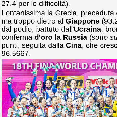
27.4 per le difficoltà).
Lontanissima la Grecia, preceduta d
ma troppo dietro al
Giappone
(93.2
dal podio, battuto dall'
Ucraina
, br
conferma
d'oro la Russia
(
sotto s
punti, seguita dalla
Cina
, che cres
96.5667.