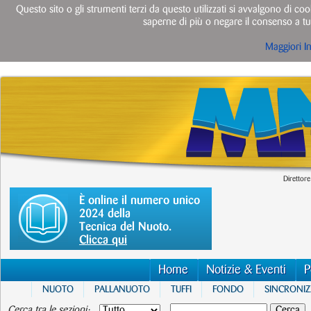
Questo sito o gli strumenti terzi da questo utilizzati si avvalgono di cook
saperne di più o negare il consenso a tut
Maggiori I
Direttore
È online il numero unico
2024 della
Tecnica del Nuoto.
Clicca qui
Home
Notizie & Eventi
P
NUOTO
PALLANUOTO
TUFFI
FONDO
SINCRONI
Cerca tra le sezioni: