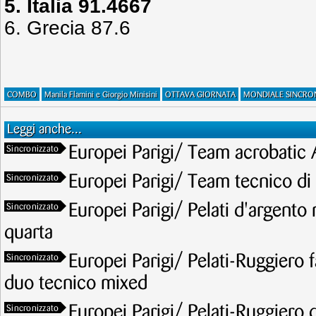
5. Italia 91.4667
6. Grecia 87.6
COMBO
Manila Flamini e Giorgio Minisini
OTTAVA GIORNATA
MONDIALE SINCRO
Leggi anche...
Europei Parigi/ Team acrobatic 
Sincronizzato
Europei Parigi/ Team tecnico di 
Sincronizzato
Europei Parigi/ Pelati d'argento n
Sincronizzato
quarta
Europei Parigi/ Pelati-Ruggiero f
Sincronizzato
duo tecnico mixed
Europei Parigi/ Pelati-Ruggiero 
Sincronizzato