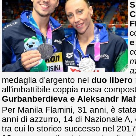
S
C
F
c
e
c
m
a
medaglia d'argento nel
duo libero
all'imbattibile coppia russa compo
Gurbanberdieva e Aleksandr Mal
Per Manila Flamini, 31 anni, è stat
anni di azzurro, 14 di Nazionale A,
tra cui lo storico successo nel 201