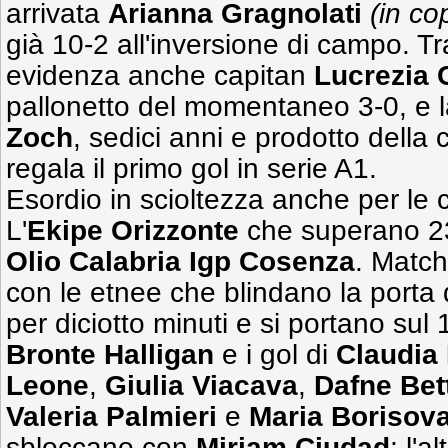
arrivata
Arianna
Gragnolati
(in co
già 10-2 all'inversione di campo. Tra
evidenza anche capitan
Lucrezia 
pallonetto del momentaneo 3-0, e 
Zoch
, sedici anni e prodotto della c
regala il primo gol in serie A1.
Esordio in scioltezza anche per le 
L'
Ekipe Orizzonte
che superano 2
Olio Calabria Igp Cosenza
. Match
con le etnee che blindano la porta 
per diciotto minuti e si portano sul 1
Bronte Halligan
e i gol di
Claudia 
Leone
,
Giulia Viacava
,
Dafne Bett
Valeria Palmieri
e
Maria
Borisov
sbloccano con
Miriam
Ciudad
; l'a