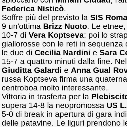
Federica
Nisticò
.
Soffre più del previsto la
SIS Rom
9 un'ottima
Brizz Nuoto
. Le etnee, 
10-7 di
Vera
Koptseva
; poi lo str
giallorosse con le reti in sequenza 
le due di
Cecilia
Nardini
e
Sara C
15-7 a quattro minuti dalla fine. Nell
Giuditta Galardi
e
Anna
Gual Rov
russa Koptseva firma una quaterna
centroboa molto interessante.
Vittoria in trasferta per la
Plebisci
supera 14-8 la neopromossa
US L.
5-0 di break in apertura di gara indi
delle patavine. Le liguri prendono 