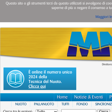
Questo sito o gli strumenti terzi da questo utilizzati si avvalgono di cook
saperne di più o negare il consenso a tut
Maggiori I
Direttore
È online il numero unico
2024 della
Tecnica del Nuoto.
Clicca qui
Home
Notizie & Eventi
P
NUOTO
PALLANUOTO
TUFFI
FONDO
SINCRONI
Cerca tra le sezioni: