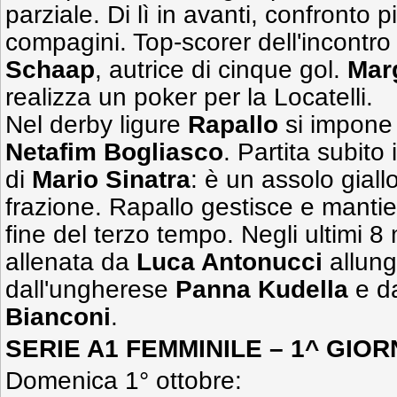
parziale. Di lì in avanti, confronto p
compagini. Top-scorer dell'incontr
Schaap
, autrice di cinque gol.
Mar
realizza un poker per la Locatelli.
Nel derby ligure
Rapallo
si impone 
Netafim Bogliasco
. Partita subito
di
Mario Sinatra
: è un assolo giall
frazione. Rapallo gestisce e mantiene
fine del terzo tempo. Negli ultimi 8
allenata da
Luca Antonucci
allung
dall'ungherese
Panna Kudella
e da
Bianconi
.
SERIE A1 FEMMINILE – 1^ GIOR
Domenica 1° ottobre: