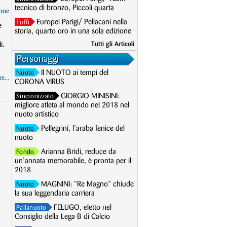
tecnico di bronzo, Piccoli quarta
one
Europei Parigi/ Pellacani nella
Tuffi
e
storia, quarto oro in una sola edizione
i.
Tutti gli Articoli
Personaggi
Il NUOTO ai tempi del
Nuoto
e...
CORONA VIRUS
GIORGIO MINISINI:
Sincronizzato
migliore atleta al mondo nel 2018 nel
nuoto artistico
Pellegrini, l’araba fenice del
Nuoto
nuoto
Arianna Bridi, reduce da
Fondo
un’annata memorabile, è pronta per il
2018
MAGNINI: “Re Magno” chiude
Nuoto
la sua leggendaria carriera
FELUGO, eletto nel
Pallanuoto
Consiglio della Lega B di Calcio