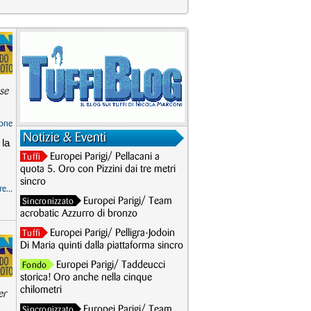
se
one
Notizie & Eventi
 la
Europei Parigi/ Pellacani a
Tuffi
quota 5. Oro con Pizzini dai tre metri
sincro
e...
Europei Parigi/ Team
Sincronizzato
acrobatic Azzurro di bronzo
Europei Parigi/ Pelligra-Jodoin
Tuffi
Di Maria quinti dalla piattaforma sincro
Europei Parigi/ Taddeucci
Fondo
storica! Oro anche nella cinque
chilometri
er
Europei Parigi/ Team
Sincronizzato