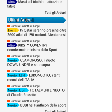
Massi e il triathlon, attrazione
Altro
fatale
Tutti gli Articoli
Ultimi Articoli
Camillo Cametti at Large
In Qatar saranno presenti oltre
Eventi
2600 atleti di 190 nazioni. Niente russi
Camillo Cametti at Large
KIRSTY COVENTRY
Altro
riconfermata ministro dello Sport
Camillo Cametti at Large
CLAMOROSO, il nuoto
Nuoto
DOWN UNDER è sottosopra
Camillo Cametti at Large
EURONUOTO, i tanti
Nuoto
| LEN
record dell’ITALIA
Camillo Cametti at Large
TOTALMENTE NUOTO
Nuoto
| Libri
di Claudio Rossetto
Camillo Cametti at Large
BUBI nel Pantheon dello sport
Nuoto
Tutti gli Articoli