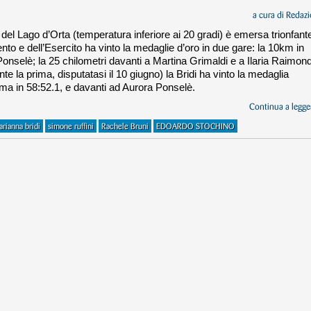
a cura di
Redazi
el Lago d’Orta (temperatura inferiore ai 20 gradi) è emersa trionfant
ento e dell’Esercito ha vinto la medaglie d’oro in due gare: la 10km in
nselè; la 25 chilometri davanti a Martina Grimaldi e a Ilaria Raimond
e la prima, disputatasi il 10 giugno) la Bridi ha vinto la medaglia
rima in 58:52.1, e davanti ad Aurora Ponselè.
Continua a legger
arianna bridi
simone ruffini
Rachele Bruni
EDOARDO STOCHINO