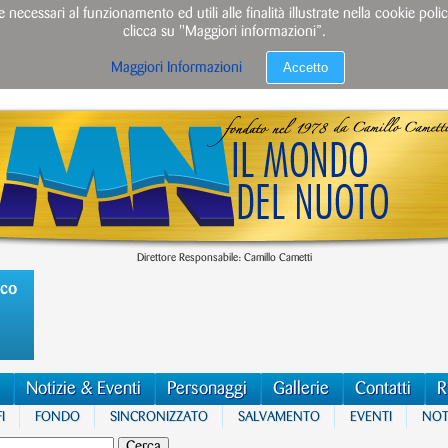
e necessari al funzionamento ed utili alle finalità illustrate nella cookie po
clicca su "Maggiori informazioni”.
Accetto
Maggiori Informazioni
Direttore Responsabile: Camillo Cametti
ico
Notizie & Eventi
Personaggi
Gallerie
Contatti
R
I
FONDO
SINCRONIZZATO
SALVAMENTO
EVENTI
NOTI