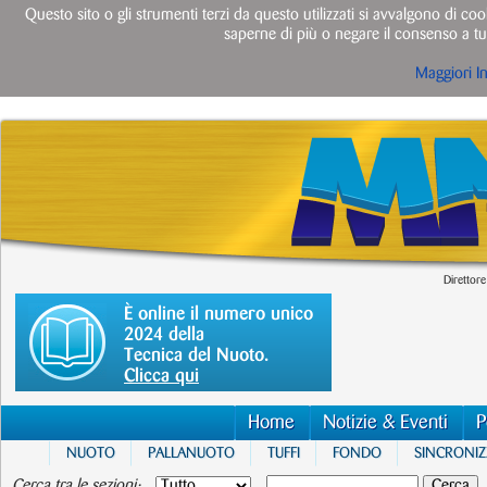
Questo sito o gli strumenti terzi da questo utilizzati si avvalgono di cook
saperne di più o negare il consenso a tut
Maggiori I
Direttore
È online il numero unico
2024 della
Tecnica del Nuoto.
Clicca qui
Home
Notizie & Eventi
P
NUOTO
PALLANUOTO
TUFFI
FONDO
SINCRONI
Cerca tra le sezioni: