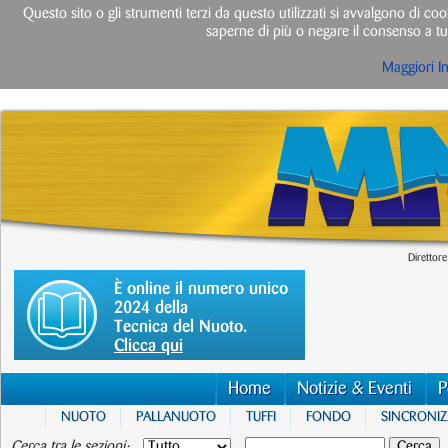
Questo sito o gli strumenti terzi da questo utilizzati si avvalgono di cook
saperne di più o negare il consenso a tut
Maggiori I
Direttore
È online il numero unico
2024 della
Tecnica del Nuoto.
Clicca qui
Home
Notizie & Eventi
P
NUOTO
PALLANUOTO
TUFFI
FONDO
SINCRONI
Cerca tra le sezioni: