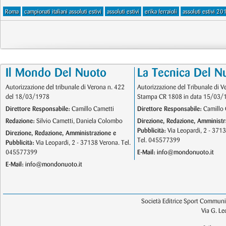
Roma
campionati italiani assoluti estivi
assoluti estivi
erika ferraioli
assoluti estivi 20
Il Mondo Del Nuoto
La Tecnica Del N
Autorizzazione del tribunale di Verona n. 422
Autorizzazione del Tribunale di V
del 18/03/1978
Stampa CR 1808 in data 15/03/
Direttore Responsabile:
Camillo Cametti
Direttore Responsabile:
Camillo 
Redazione:
Silvio Cametti, Daniela Colombo
Direzione, Redazione, Amministr
Pubblicità:
Via Leopardi, 2 - 371
Direzione, Redazione, Amministrazione e
Tel. 045577399
Pubblicità:
Via Leopardi, 2 - 37138 Verona. Tel.
045577399
E-Mail:
info@mondonuoto.it
E-Mail:
info@mondonuoto.it
Società Editrice Sport Communic
Via G. L