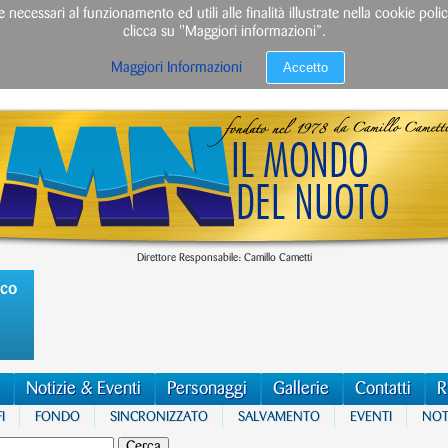
e necessari al funzionamento ed utili alle finalità illustrate nella cookie po
clicca su "Maggiori informazioni”.
Accetto
Maggiori Informazioni
Direttore Responsabile: Camillo Cametti
ico
Notizie & Eventi
Personaggi
Gallerie
Contatti
R
I
FONDO
SINCRONIZZATO
SALVAMENTO
EVENTI
NOTI