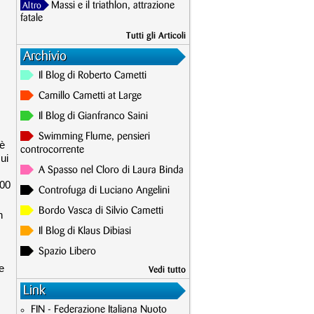
Massi e il triathlon, attrazione
Altro
fatale
Tutti gli Articoli
Archivio
Il Blog di Roberto Cametti
Camillo Cametti at Large
Il Blog di Gianfranco Saini
Swimming Flume, pensieri
 è
controcorrente
ui
A Spasso nel Cloro di Laura Binda
000
Controfuga di Luciano Angelini
Bordo Vasca di Silvio Cametti
n
Il Blog di Klaus Dibiasi
Spazio Libero
e
Vedi tutto
Link
FIN - Federazione Italiana Nuoto