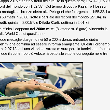
oppa 2015 e sesta vittoria nel circuito in questa gara; 1:57.42 (1:58.0
record del mondo con 1:52.98). Col tempo di oggi, a Kazan la Hosszu,
a medaglia di bronzo dietro alla Pellegrini che fu argento in 1:55.32. La
50 metri in 26.88, sotto il parziale del record del mondo (27.34). In
etti
, quinta in 2:00.57, e
Diletta Carli
, settima in 2:01.82.
 rifinito il cappotto
nei 200m misti
(8 vittorie su 8 gare), vincendo la
nella World Cup di quest’anno.
 due medaglie d’argento nei 50 e 200m dorso, entrambe dietro
bohm
, che continua ad essere in forma smagliante. Questi i loro tempi
 2:07.13; qui una vittoria di stretta misura pere la fuoriclasse “aussi
ue il suo tempo più veloce rispetto alle vittorie conseguite nelle tre