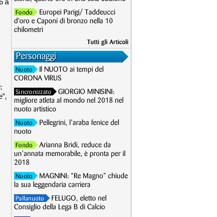
6 a
Europei Parigi/ Taddeucci
Fondo
d'oro e Caponi di bronzo nella 10
chilometri
Tutti gli Articoli
Personaggi
Il NUOTO ai tempi del
Nuoto
CORONA VIRUS
:
GIORGIO MINISINI:
Sincronizzato
e”,
migliore atleta al mondo nel 2018 nel
nuoto artistico
Pellegrini, l’araba fenice del
Nuoto
nuoto
Arianna Bridi, reduce da
Fondo
un’annata memorabile, è pronta per il
2018
MAGNINI: “Re Magno” chiude
Nuoto
la sua leggendaria carriera
FELUGO, eletto nel
Pallanuoto
Consiglio della Lega B di Calcio