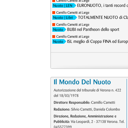
Camillo Cametti at Large
EURONUOTO, i tanti record d
Nuoto
| LEN
Camillo Cametti at Large
TOTALMENTE NUOTO di Clau
Nuoto
| Libri
Camillo Cametti at Large
BUBI nel Pantheon dello sport
Nuoto
Camillo Cametti at Large
ISL meglio di Coppa FINA ed Europ
Nuoto
Il Mondo Del Nuoto
Autorizzazione del tribunale di Verona n. 422
del 18/03/1978
Direttore Responsabile:
Camillo Cametti
Redazione:
Silvio Cametti, Daniela Colombo
Direzione, Redazione, Amministrazione e
Pubblicità:
Via Leopardi, 2 - 37138 Verona. Tel.
045577399