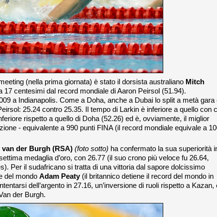
meeting (nella prima giornata) è stato il dorsista australiano
Mitch
a 17 centesimi dal record mondiale di Aaron Peirsol (51.94).
 2009 a Indianapolis. Come a Doha, anche a Dubai lo split a metà gara
 Peirsol: 25.24 contro 25.35. Il tempo di Larkin è inferiore a quello con c
nferiore rispetto a quello di Doha (52.26) ed è, ovviamente, il miglior
azione - equivalente a 990 punti FINA (il record mondiale equivale a 1
 van der Burgh (RSA)
(foto sotto)
ha confermato la sua superiorità i
ttima medaglia d’oro, con 26.77 (il suo crono più veloce fu 26.64,
). Per il sudafricano si tratta di una vittoria dal sapore dolcissimo
ne del mondo
Adam Peaty
(il britannico detiene il record del mondo in
entarsi dell’argento in 27.16, un’inversione di ruoli rispetto a Kazan, 
 Van der Burgh.