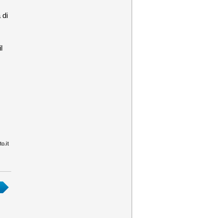
 di
il
o.it