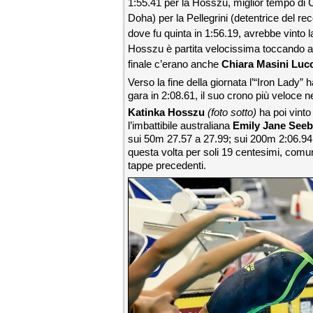
1:55.41 per la Hosszu, miglior tempo di C
Doha) per la Pellegrini (detentrice del 
dove fu quinta in 1:56.19, avrebbe vinto l
Hosszu è partita velocissima toccando ai 
finale c’erano anche
Chiara Masini Lucc
Verso la fine della giornata l’“Iron Lady” ha
gara in 2:08.61, il suo crono più veloce 
Katinka Hosszu
(foto sotto)
ha poi vinto
l’imbattibile australiana
Emily Jane See
sui 50m 27.57 a 27.99; sui 200m 2:06.94 a
questa volta per soli 19 centesimi, comunq
tappe precedenti.