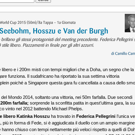
World Cup 2015 (50m)/8a Tappa – 1a Giornata
 Seebohm, Hosszu e Van der Burgh
rillano gli stessi protagonisti del meeting precedente. Federica Pellegrini s
e libero. Piazzamenti in finale per gli altri azzurri.
di
Camillo Cam
e libero e i 200m misti con tempi migliori che a Doha, un segno che la
gare funziona. Il sudafricano ha riportato la sua settima vittoria
n plein poiché a Singapore questa gara fu cancellata a causa dello sm
a del Mondo 2014, soltanto una vittoria, nei 50m farfalla. Due secondi
i
200m farfalla;
sorprende la sconfitta patita in quest’ultima gara, la s
impico vinto nel 2012 battendo Michael Phelps.
e libero
Katinka Hosszu
ha trovato in
Federica Pellegrini
l’unica ve
più in forma di Fede, si è aggiudicata il duello con un ampio margine
anno chiuso con tempi nettamente più veloci rispetto a quelli di Do