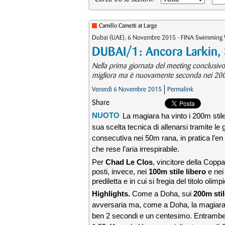
Camillo Cametti at Large
Dubai (UAE), 6 Novembre 2015 - FINA Swimming 
DUBAI/1: Ancora Larkin,
Nella prima giornata del meeting conclusivo b
migliora ma è nuovamente seconda nei 200 stil
Venerdì 6 Novembre 2015
Permalink
Share
NUOTO
La magiara ha vinto i 200m stil
sua scelta tecnica di allenarsi tramite le 
consecutiva nei 50m rana, in pratica l’e
che rese l’aria irrespirabile.
Per
Chad Le Clos
, vincitore della Copp
posti, invece, nei
100m stile libero
e ne
prediletta e in cui si fregia del titolo ol
Highlights.
Come a Doha, sui
200m stil
avversaria ma, come a Doha, la magiara, 
ben 2 secondi e un centesimo. Entrambe h