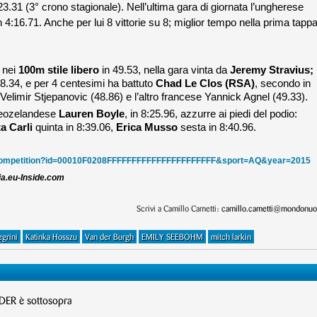
 23.31 (3° crono stagionale).
Nell’ultima gara di giornata l’ungherese
n 4:16.71. Anche per lui 8 vittorie su 8; miglior tempo nella prima tappa
 nei
100m stile libero
in 49.53, nella gara vinta da
Jeremy Stravius;
8.34, e per 4 centesimi ha battuto
Chad Le Clos (RSA)
, secondo in
Velimir Stjepanovic (48.86) e l’altro francese Yannick Agnel (49.33).
a neozelandese
Lauren Boyle
, in 8:25.96, azzurre ai piedi del podio:
ta Carli
quinta in 8:39.06,
Erica Musso
sesta in 8:40.96.
/Competition?id=00010F0208FFFFFFFFFFFFFFFFFFFFFF&sport=AQ&year=2015
ia.eu-Inside.com
Scrivi a Camillo Cametti:
camillo.cametti@mondonuot
egrini
Katinka Hosszu
Van der Burgh
EMILY SEEBOHM
mitch larkin
R è sottosopra