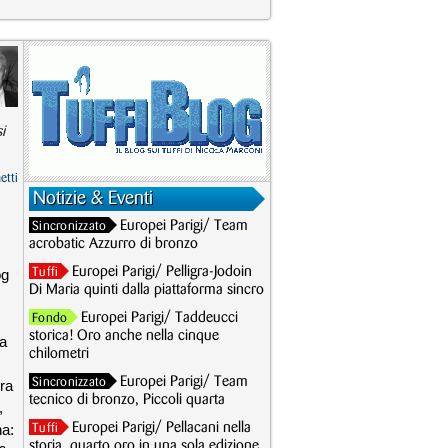
i
etti
Notizie & Eventi
Europei Parigi/ Team
Sincronizzato
acrobatic Azzurro di bronzo
Europei Parigi/ Pelligra-Jodoin
og
Tuffi
Di Maria quinti dalla piattaforma sincro
Europei Parigi/ Taddeucci
Fondo
storica! Oro anche nella cinque
ua
chilometri
Europei Parigi/ Team
Sincronizzato
ra
tecnico di bronzo, Piccoli quarta
,
ha:
Europei Parigi/ Pellacani nella
Tuffi
storia, quarto oro in una sola edizione