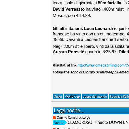
terza finale di giornata, i
50m farfalla
, in
David Verraszto
ha vinto i 400m misti, i
Mosca, con 4:14.89.
Gli altri italiani. Luca Leonardi
è quinto
francese ha vinto con un ottimo tempo, 4
48.38. Davanti a Leonardi anche il serbo 
Negli 800m stile libero, vinti dalla solit
Aurora Ponselè
quarta in 8:35.97,
Dilet
Risultati al link
http://www.omegatiming.com
Fotografie sono di Giorgio Scala/Deepbluemed
Dubai
World Cup
coppa del mondo
Federica Pell
Leggi anche...
Camillo Cametti at Large
CLAMOROSO, il nuoto DOWN UNDE
Nuoto