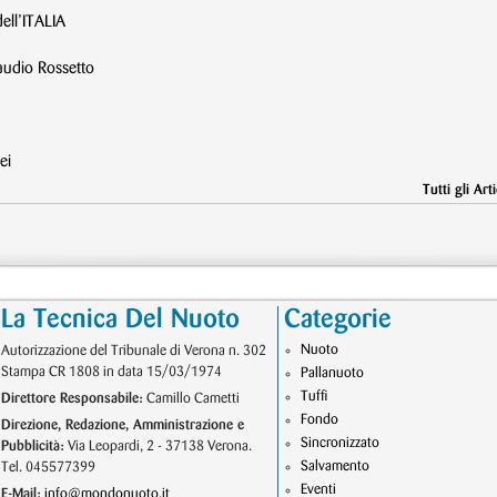
ell’ITALIA
dio Rossetto
ei
Tutti gli Arti
La Tecnica Del Nuoto
Categorie
Nuoto
Autorizzazione del Tribunale di Verona n. 302
Stampa CR 1808 in data 15/03/1974
Pallanuoto
Tuffi
Direttore Responsabile:
Camillo Cametti
Fondo
Direzione, Redazione, Amministrazione e
Sincronizzato
Pubblicità:
Via Leopardi, 2 - 37138 Verona.
Salvamento
Tel. 045577399
Eventi
E-Mail:
info@mondonuoto.it