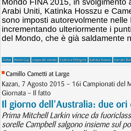
Mondo FINA 2015, in svolgimento a
Arabi Uniti, Katinka Hosszu e Cam
sono imposti autorevolmente nelle l
incrementando ulteriormente i punt
del Mondo, che è già saldamente ne
Dubai
World Cup
coppa del mondo
Federica Pellegrini
Katinka Hosszu
Van der Bu
Camillo Cametti at Large
Kazan, 7 Agosto 2015 – 16i Campionati del
Giornata – Il fatto
Il giorno dell’Australia: due or
Prima Mitchell Larkin vince da fuoriclass
sorelle Campbell salgono insieme sul pod