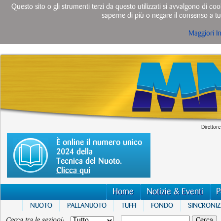
Questo sito o gli strumenti terzi da questo utilizzati si avvalgono di cook
saperne di più o negare il consenso a tut
Maggiori I
Direttore
È online il numero unico
2024 della
Tecnica del Nuoto.
Clicca qui
Home
Notizie & Eventi
P
NUOTO
PALLANUOTO
TUFFI
FONDO
SINCRONI
Cerca tra le sezioni: