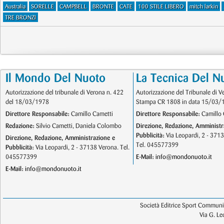
Australia
SORELLE
CAMPBELL
BRONTE
CATE
100 STILE LIBERO
mitch larkin
TRE BRONZI
Il Mondo Del Nuoto
La Tecnica Del N
Autorizzazione del tribunale di Verona n. 422
Autorizzazione del Tribunale di V
del 18/03/1978
Stampa CR 1808 in data 15/03/
Direttore Responsabile:
Camillo Cametti
Direttore Responsabile:
Camillo 
Redazione:
Silvio Cametti, Daniela Colombo
Direzione, Redazione, Amministr
Pubblicità:
Via Leopardi, 2 - 371
Direzione, Redazione, Amministrazione e
Tel. 045577399
Pubblicità:
Via Leopardi, 2 - 37138 Verona. Tel.
045577399
E-Mail:
info@mondonuoto.it
E-Mail:
info@mondonuoto.it
Società Editrice Sport Communic
Via G. L