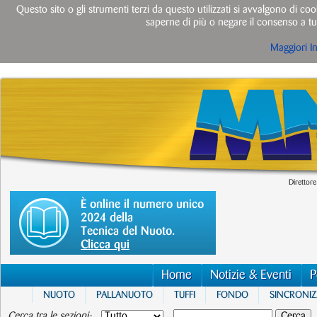
Questo sito o gli strumenti terzi da questo utilizzati si avvalgono di cook
saperne di più o negare il consenso a tut
Maggiori I
Direttore
È online il numero unico
2024 della
Tecnica del Nuoto.
Clicca qui
Home
Notizie & Eventi
P
NUOTO
PALLANUOTO
TUFFI
FONDO
SINCRONI
Cerca tra le sezioni: