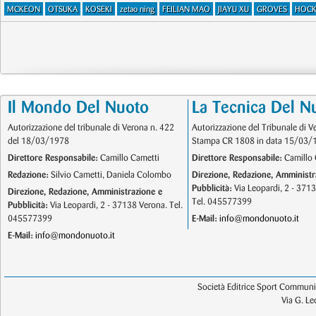
MCKEON
OTSUKA
KOSEKI
zetao ning
FEILIAN MAO
JIAYU XU
GROVES
HOCK
Il Mondo Del Nuoto
La Tecnica Del N
Autorizzazione del tribunale di Verona n. 422
Autorizzazione del Tribunale di V
del 18/03/1978
Stampa CR 1808 in data 15/03/
Direttore Responsabile:
Camillo Cametti
Direttore Responsabile:
Camillo 
Redazione:
Silvio Cametti, Daniela Colombo
Direzione, Redazione, Amministr
Pubblicità:
Via Leopardi, 2 - 371
Direzione, Redazione, Amministrazione e
Tel. 045577399
Pubblicità:
Via Leopardi, 2 - 37138 Verona. Tel.
045577399
E-Mail:
info@mondonuoto.it
E-Mail:
info@mondonuoto.it
Società Editrice Sport Communic
Via G. L