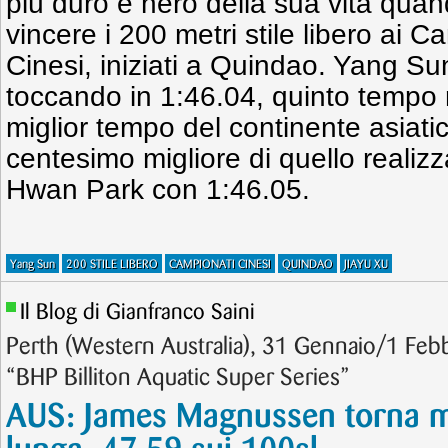
più duro e nero della sua vita quan
vincere i 200 metri stile libero ai 
Cinesi, iniziati a Quindao. Yang S
toccando in 1:46.04, quinto tempo
miglior tempo del continente asiati
centesimo migliore di quello realiz
Hwan Park con 1:46.05.
Yang Sun
200 STILE LIBERO
CAMPIONATI CINESI
QUINDAO
JIAYU XU
Il Blog di Gianfranco Saini
Perth (Western Australia), 31 Gennaio/1 Feb
“BHP Billiton Aquatic Super Series”
AUS: James Magnussen torna mi