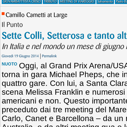
GIOVAMBATTTISTA CRISCI
TRIBUTO
MEETING DI VIAREGGIO
Salvamento
Paolo Ba
Camillo Cametti at Large
Il Punto
Sette Colli, Setterosa e tanto al
In Italia e nel mondo un mese di giugno r
Giovedì 19 Giugno 2014
Permalink
Oggi, al Grand Prix Arena/USA
NUOTO
torna in gara Michael Pheps, che i
quattro gare. Con lui, a Santa Clara
scena Melissa Franklin e numerosi a
americani e non. Questo important
preceduto dai tre meeting del Mar
Carlo, Canet e Barcellona – da un 