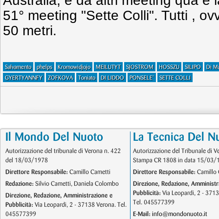
Australia, e da altri meeting qua e la,
51° meeting "Sette Colli". Tutti , o
50 metri.
Salvamento
phelps
Kromowidjojo
MEILUTYT
SJOSTROM
HOSSZU
SILIPO
Di M
GYERTYANNFY
ZOFKOVA
Toniato
DI LIDDO
PONSELE'
SETTE COLLI
Il Mondo Del Nuoto
La Tecnica Del N
Autorizzazione del tribunale di Verona n. 422
Autorizzazione del Tribunale di V
del 18/03/1978
Stampa CR 1808 in data 15/03/
Direttore Responsabile:
Camillo Cametti
Direttore Responsabile:
Camillo 
Redazione:
Silvio Cametti, Daniela Colombo
Direzione, Redazione, Amministr
Pubblicità:
Via Leopardi, 2 - 371
Direzione, Redazione, Amministrazione e
Tel. 045577399
Pubblicità:
Via Leopardi, 2 - 37138 Verona. Tel.
045577399
E-Mail:
info@mondonuoto.it