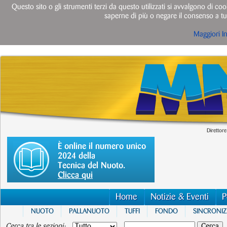
Questo sito o gli strumenti terzi da questo utilizzati si avvalgono di cook
saperne di più o negare il consenso a tut
Maggiori I
Direttore
È online il numero unico
2024 della
Tecnica del Nuoto.
Clicca qui
Home
Notizie & Eventi
P
NUOTO
PALLANUOTO
TUFFI
FONDO
SINCRONI
Cerca tra le sezioni: