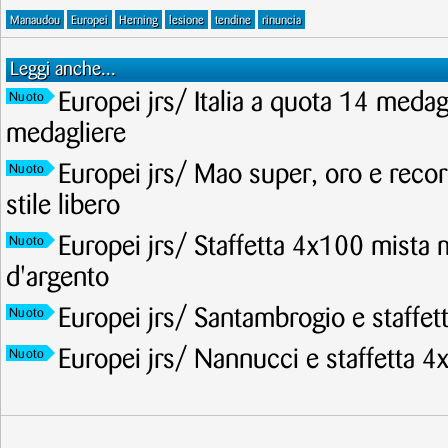
Manaudou
Europei
Herning
lesione
tendine
rinuncia
Leggi anche...
Europei jrs/ Italia a quota 14 meda
Nuoto
medagliere
Europei jrs/ Mao super, oro e recor
Nuoto
stile libero
Europei jrs/ Staffetta 4x100 mista 
Nuoto
d'argento
Europei jrs/ Santambrogio e staffet
Nuoto
Europei jrs/ Nannucci e staffetta 4
Nuoto