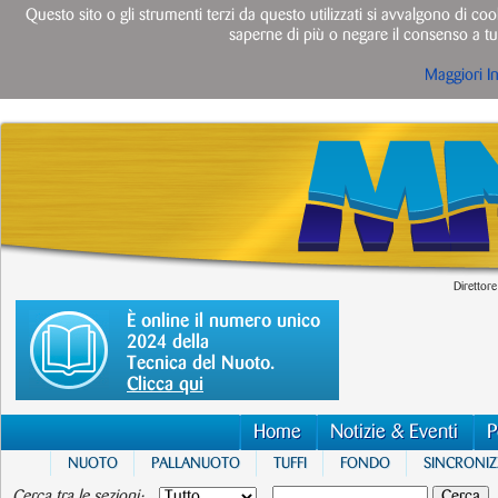
Questo sito o gli strumenti terzi da questo utilizzati si avvalgono di cook
saperne di più o negare il consenso a tut
Maggiori I
Direttore
È online il numero unico
2024 della
Tecnica del Nuoto.
Clicca qui
Home
Notizie & Eventi
P
NUOTO
PALLANUOTO
TUFFI
FONDO
SINCRONI
Cerca tra le sezioni: