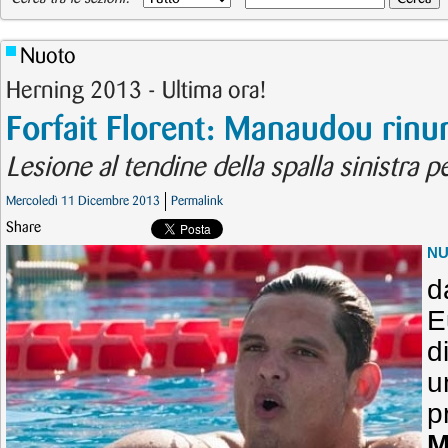
Nuoto
Herning 2013 - Ultima ora!
Forfait Florent: Manaudou rinun
Lesione al tendine della spalla sinistra 
Mercoledì 11 Dicembre 2013
Permalink
Share
N
d
E
d
u
p
M