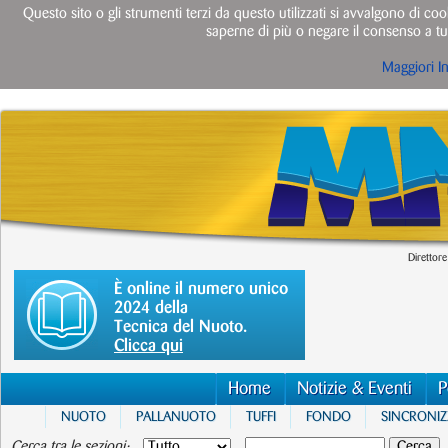
Questo sito o gli strumenti terzi da questo utilizzati si avvalgono di cook
saperne di più o negare il consenso a tut
Maggiori I
Direttore
È online il numero unico
2024 della
Tecnica del Nuoto.
Clicca qui
Home
Notizie & Eventi
P
NUOTO
PALLANUOTO
TUFFI
FONDO
SINCRONI
Cerca tra le sezioni: