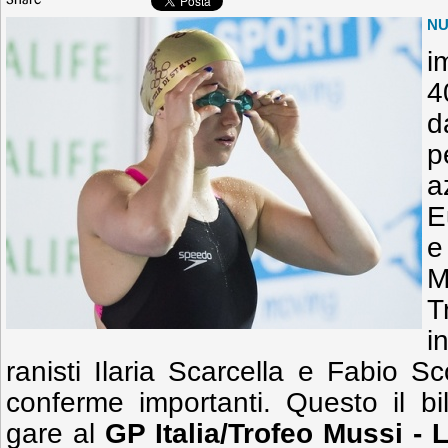
Share
N
i
4
d
p
a
E
e
M
T
i
ranisti Ilaria Scarcella e Fabio S
conferme importanti. Questo il bi
gare al
GP Italia/Trofeo Mussi -