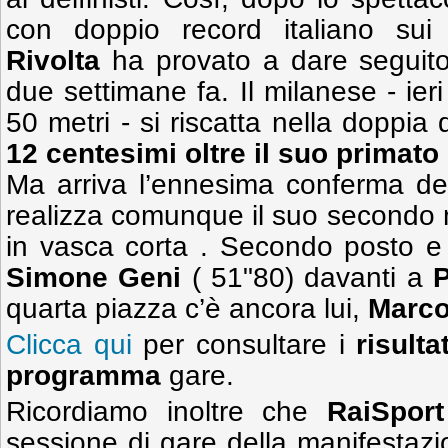
con doppio record italiano su
Rivolta
ha provato a dare seguito 
due settimane fa. Il milanese - ieri 
50 metri - si riscatta nella doppia
12 centesimi oltre il suo primato
Ma arriva l’ennesima conferma del
realizza comunque il suo secondo mi
in vasca corta . Secondo posto e
Simone Geni
( 51"80) davanti a
P
quarta piazza c’è ancora lui,
Marco
Clicca qui
per consultare i
risultat
programma
gare.
Ricordiamo inoltre che
RaiSpor
sessione di gare della manifestaz