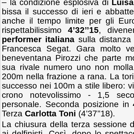
– la condizione esplosiva di
Luisa
bissa il successo di ieri e abba
anche il tempo limite per gli Eu
rispettabilissimo
4’32’’15
, diven
performer italiana
sulla distanza 
Francesca Segat. Gara molto ve
beneventana Pirozzi che parte mol
sua rivale numero uno non molla
200m nella frazione a rana. La torin
successo nei 100m a stile libero: vi
crono notevolissimo - 1,5 seco
personale. Seconda posizione in
Terza
Carlotta Toni
(4’37’’18).
La chiusura della terza sessione d
ai delfinisti. Così, dopo lo spettac