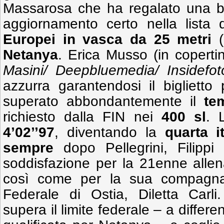
Massarosa che ha regalato una b
aggiornamento certo nella lista
Europei in vasca da 25 metri
(
Netanya
. Erica Musso (in copertin
Masini/ Deepbluemedia/ Insidefot
azzurra garantendosi il biglietto
superato abbondantemente il
te
richiesto dalla FIN nei
400 sl
. 
4’02’’97
, diventando la
quarta i
sempre
dopo Pellegrini, Filippi
soddisfazione per la 21enne allen
così come per la sua compagna 
Federale di Ostia, Diletta Carli
supera il limite federale – a differ