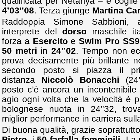
qualificata per Netanya – e coglie 
4’03’’08
. Terza giunge
Martina Ca
Raddoppia Simone Sabbioni, at
interprete del
dorso
maschile ital
forza a
Esercito
e
Swim Pro SS9
50 metri
in
24’’02
. Tempo non ecc
prova decisamente più brillante nei
secondo posto si piazza il prim
distanza
Niccolò Bonacchi
(24’
posto c’è ancora un incontenibil
agio ogni volta che la velocità è p
bolognese nuota in 24’’32, tro
miglior performance in carriera sull
Di buona qualità, grazie soprattutto 
Pietro
, i
50 farfalla femminili
. La