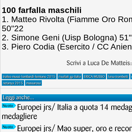
100 farfalla maschili
1. Matteo Rivolta (Fiamme Oro Rom
50"22
2. Simone Geni (Uisp Bologna) 51
3. Piero Codia (Esercito / CC Anie
Scrivi a Luca De Matteis
trofeo mussi-lombardi-femiano 2015
risultati gp Italia
ERICA MUSSO
luisa trombetti
netanya 2015
massarosa
Leggi anche...
Europei jrs/ Italia a quota 14 meda
Nuoto
medagliere
Europei jrs/ Mao super, oro e recor
Nuoto