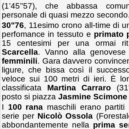
(1’45’’57), che abbassa comu
personale di quasi mezzo secondo
30"76
, 11esimo crono all-time di un
perfomance in tessuto e
primato 
15 centesimi per una ormai ri
Scarcella
. Vanno alla genovese 
femminili
. Gara davvero convincen
ligure, che bissa così il successo
veloce sui 100 metri di ieri. È 
classificata
Martina Carraro
(31"
posto si piazza
Jasmine Scimone
I
100 rana
maschili erano partiti
serie per
Nicolò Ossola
(Forestal
abbondantemente nella
prima se