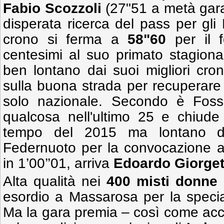
Fabio Scozzoli
(27"51 a metà gar
disperata ricerca del pass per gli 
crono si ferma a
58"60
per il f
centesimi al suo primato stagiona
ben lontano dai suoi migliori cro
sulla buona strada per recuperare i
solo nazionale. Secondo è Foss
qualcosa nell'ultimo 25 e chiud
tempo del 2015 ma lontano dal
Federnuoto per la convocazione a
in 1’00’’01, arriva
Edoardo Giorget
Alta qualità nei
400 misti donne
esordio a Massarosa per la speci
Ma la gara premia – così come acca