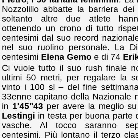
Nozzolillo abbatte la barriera dei
soltanto altre due atlete hann
ottenendo un crono di tutto rispe
centesimi dal suo record nazionale,
nel suo ruolino personale. La Di
centesimi
Elena Gemo
e di 74
Eri
Ci vuole tutto il suo rush finale n
ultimi 50 metri, per regalare la 
vinto i 100 sl – del fine settima
33enne capitano della Nazionale 
in
1'45"43
per avere la meglio su
Lestingi
in testa per buona parte d
vasche. Al tocco saranno sep
centesimi. Più lontano il terzo cla