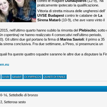
contro le magiare
Dunaujvaros
(12-9), ha
praticamente ipotecato la qualificazione.
Vittoria di stretta misura delle ungheresi dell’
UVSE Budapest
contro le catalane de
La
Sirena Matarò
(10-9), che ave vano vinto il
el 2015, nell’ultimo quarto hanno subito la rimonta del
Plebiscito;
sotto 
(in copertina)
ne hanno realizzato 4 consecutivi nell’ultimo periodo,
). Gli ultimi due gol portano la firma di
Marina Savioli
: il primo a 35
alla sirena conclusiva. Fra due settimane, a Pireo, si preannuncia un
o quali fra queste quattro squadre saranno le altre due a disputare la Fi
en.eu
kirishi
Sabadell
OLYMPIACOS
QUARTI DI FINALE
10-16, Settebello di bronzo
2, Setterosa sesto