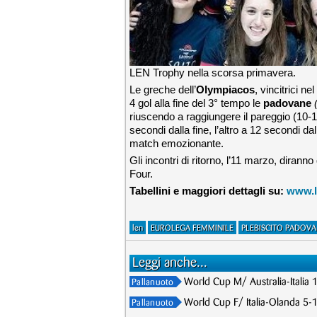
LEN Trophy nella scorsa primavera.
Le greche dell’
Olympiacos
, vincitrici n
4 gol alla fine del 3° tempo le
padovane
riuscendo a raggiungere il pareggio (10-10
secondi dalla fine, l’altro a 12 secondi d
match emozionante.
Gli incontri di ritorno, l’11 marzo, dirann
Four.
Tabellini e maggiori dettagli su:
www.l
len
EUROLEGA FEMMINILE
PLEBISCITO PADOVA
Leggi anche...
World Cup M/ Australia-Italia 
Pallanuoto
World Cup F/ Italia-Olanda 5-1
Pallanuoto