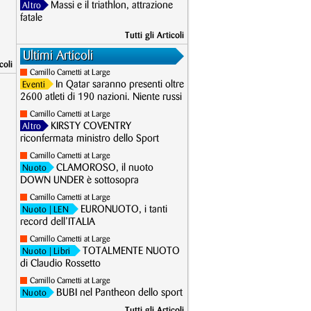
Massi e il triathlon, attrazione
Altro
fatale
Tutti gli Articoli
Ultimi Articoli
coli
Camillo Cametti at Large
In Qatar saranno presenti oltre
Eventi
2600 atleti di 190 nazioni. Niente russi
Camillo Cametti at Large
KIRSTY COVENTRY
Altro
riconfermata ministro dello Sport
Camillo Cametti at Large
CLAMOROSO, il nuoto
Nuoto
DOWN UNDER è sottosopra
Camillo Cametti at Large
EURONUOTO, i tanti
Nuoto
| LEN
record dell’ITALIA
Camillo Cametti at Large
TOTALMENTE NUOTO
Nuoto
| Libri
di Claudio Rossetto
Camillo Cametti at Large
BUBI nel Pantheon dello sport
Nuoto
Tutti gli Articoli