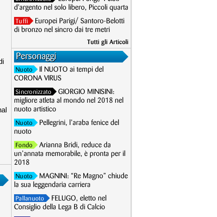
d'argento nel solo libero, Piccoli quarta
Europei Parigi/ Santoro-Belotti
Tuffi
di bronzo nel sincro dai tre metri
Tutti gli Articoli
Personaggi
di
Il NUOTO ai tempi del
Nuoto
CORONA VIRUS
GIORGIO MINISINI:
Sincronizzato
migliore atleta al mondo nel 2018 nel
nal
nuoto artistico
Pellegrini, l’araba fenice del
Nuoto
nuoto
Arianna Bridi, reduce da
Fondo
un’annata memorabile, è pronta per il
2018
MAGNINI: “Re Magno” chiude
Nuoto
la sua leggendaria carriera
FELUGO, eletto nel
Pallanuoto
Consiglio della Lega B di Calcio