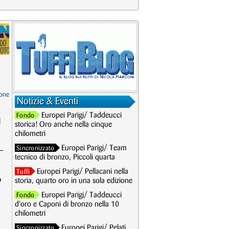
one
Notizie & Eventi
Europei Parigi/ Taddeucci
Fondo
l
storica! Oro anche nella cinque
chilometri
Europei Parigi/ Team
Sincronizzato
–
tecnico di bronzo, Piccoli quarta
Europei Parigi/ Pellacani nella
Tuffi
o
storia, quarto oro in una sola edizione
Europei Parigi/ Taddeucci
Fondo
d'oro e Caponi di bronzo nella 10
chilometri
Europei Parigi/ Pelati
Sincronizzato