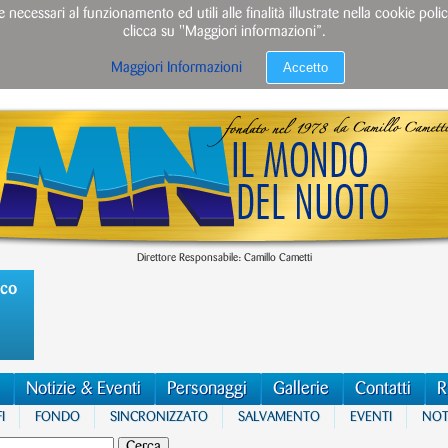
e necessari al funzionamento ed utili alle finalità illustrate nella cookie po
clicca su "Maggiori informazioni”.
Accetto
Maggiori Informazioni
Direttore Responsabile: Camillo Cametti
ico
Notizie & Eventi
Personaggi
Gallerie
Contatti
R
I
FONDO
SINCRONIZZATO
SALVAMENTO
EVENTI
NOTI