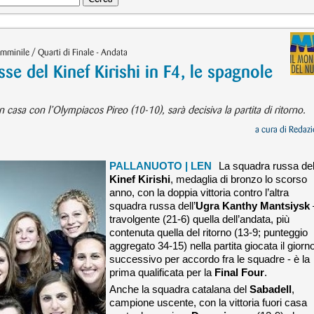
mminile / Quarti di Finale - Andata
 del Kinef Kirishi in F4, le spagnole
n casa con l’Olympiacos Pireo (10-10), sarà decisiva la partita di ritorno.
a cura di
Redazi
PALLANUOTO
| LEN
La squadra russa de
Kinef Kirishi
, medaglia di bronzo lo scorso
anno, con la doppia vittoria contro l’altra
squadra russa dell’
Ugra Kanthy Mantsiysk
travolgente (21-6) quella dell’andata, più
contenuta quella del ritorno (13-9; punteggio
aggregato 34-15) nella partita giocata il giorn
successivo per accordo fra le squadre - è ​​la
prima qualificata per la
Final Four
.
Anche la squadra catalana del
Sabadell
,
campione uscente, con la vittoria fuori casa