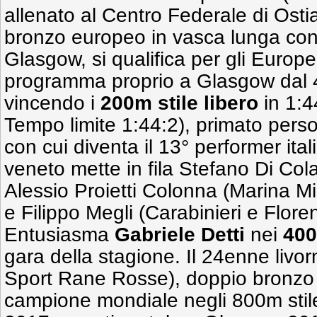
allenato al Centro Federale di Osti
bronzo europeo in vasca lunga con l
Glasgow, si qualifica per gli Europei
programma proprio a Glasgow dal 4
vincendo i
200m stile libero
in 1:4
Tempo limite 1:44:2), primato perso
con cui diventa il 13° performer ital
veneto mette in fila Stefano Di Col
Alessio Proietti Colonna (Marina Mil
e Filippo Megli (Carabinieri e Flore
Entusiasma
Gabriele Detti
nei
400
gara della stagione. Il 24enne livor
Sport Rane Rosse), doppio bronzo 
campione mondiale negli 800m stil