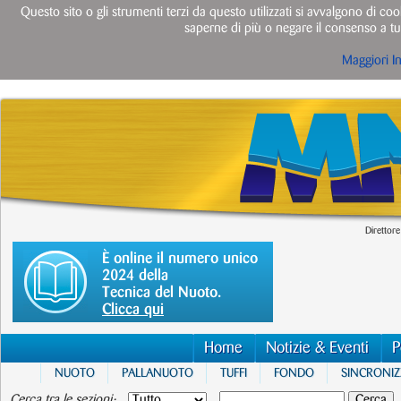
Questo sito o gli strumenti terzi da questo utilizzati si avvalgono di cook
saperne di più o negare il consenso a tut
Maggiori I
Direttore
È online il numero unico
2024 della
Tecnica del Nuoto.
Clicca qui
Home
Notizie & Eventi
P
NUOTO
PALLANUOTO
TUFFI
FONDO
SINCRONI
Cerca tra le sezioni: