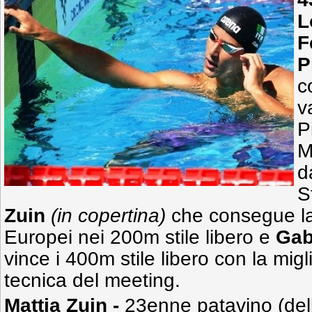
L
F
P
c
v
P
M
d
S
Zuin
(in copertina)
che consegue la 
Europei nei 200m stile libero e
Gab
vince i 400m stile libero con la mig
tecnica del meeting.
Mattia Zuin -
23enne patavino (de