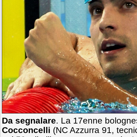
Da segnalare
. La 17enne bologn
Cocconcelli
(NC Azzurra 91, tecnic