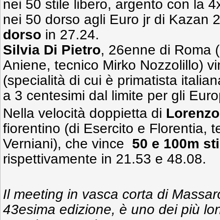
nei 50 stile libero, argento con la
nei 50 dorso agli Euro jr di Kazan 
dorso
in 27.24.
Silvia Di Pietro
, 26enne di Roma (
Aniene, tecnico Mirko Nozzolillo) v
(specialità di cui è primatista itali
a 3 centesimi dal limite per gli Euro
Nella velocità doppietta di
Lorenzo
fiorentino (di Esercito e Florentia, 
Verniani), che vince
50 e 100m sti
rispettivamente in 21.53 e 48.08.
Il meeting in vasca corta di Massar
43esima edizione, è uno dei più long