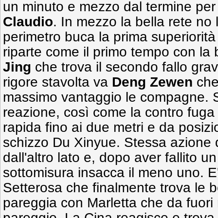
un minuto e mezzo dal termine per 
Claudio
. In mezzo la bella rete no 
perimetro buca la prima superiorità
riparte come il primo tempo con la 
Jing
che trova il secondo fallo grav
rigore stavolta va
Deng Zewen
che 
massimo vantaggio le compagne. S
reazione, così come la contro fuga
rapida fino ai due metri e da posiz
schizzo Du Xinyue. Stessa azione d
dall'altro lato e, dopo aver fallito u
sottomisura insacca il meno uno. E'
Setterosa che finalmente trova le 
pareggia con Marletta che da fuori 
pareggio. La Cina reagisce e trova 