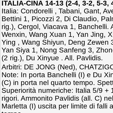
ITALIA-CINA 14-13 (2-4, 3-2, 5-3, 
Italia: Condorelli , Tabani, Gant, A
Bettini 1, Picozzi 2, Di Claudio, Pal
rig.), Cergol, Viacava 1, Banchelli. 
Wenxin, Wang Xuan 1, Yan Jing, X
Ying , Wang Shiyun, Deng Zewen 3
Yan Siya 1, Nong Sanfeng 3, Zhon
(2 rig.), Du Xinyue . All. Pavlidis.
Arbitri: DE JONG (Ned), CHATZIG
Note: In porta Banchelli (I) e Du 
(C) in porta nel quarto tempo. Spett
Superiorità numeriche: Italia 5/9 + 
rigori. Ammonito Pavlidis (all. C) n
Marletta (I) uscita per limite di falli