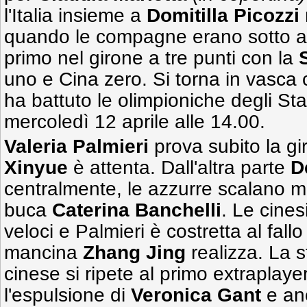
l'Italia insieme a
Domitilla Picozzi
quando le compagne erano sotto an
primo nel girone a tre punti con la
uno e Cina zero. Si torna in vasca
ha battuto le olimpioniche degli Stati
mercoledì 12 aprile alle 14.00.
Valeria Palmieri
prova subito la g
Xinyue
è attenta. Dall'altra parte
D
centralmente, le azzurre scalano m
buca
Caterina Banchelli
. Le cines
veloci e Palmieri è costretta al fallo
mancina
Zhang
Jing
realizza. La 
cinese si ripete al primo extraplay
l'espulsione di
Veronica Gant
e anc