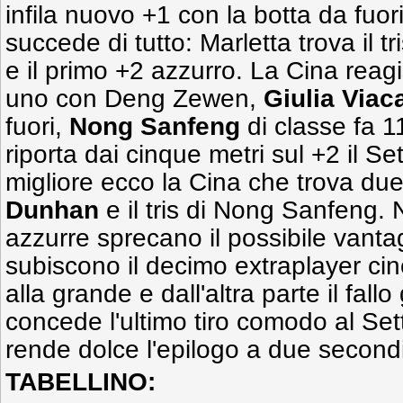
infila nuovo +1 con la botta da fuo
succede di tutto: Marletta trova il t
e il primo +2 azzurro. La Cina reag
uno con Deng Zewen,
Giulia Viac
fuori,
Nong Sanfeng
di classe fa 
riporta dai cinque metri sul +2 il 
migliore ecco la Cina che trova du
Dunhan
e il tris di Nong Sanfeng. 
azzurre sprecano il possibile vantag
subiscono il decimo extraplayer ci
alla grande e dall'altra parte il fa
concede l'ultimo tiro comodo al Se
rende dolce l'epilogo a due secondi
TABELLINO: