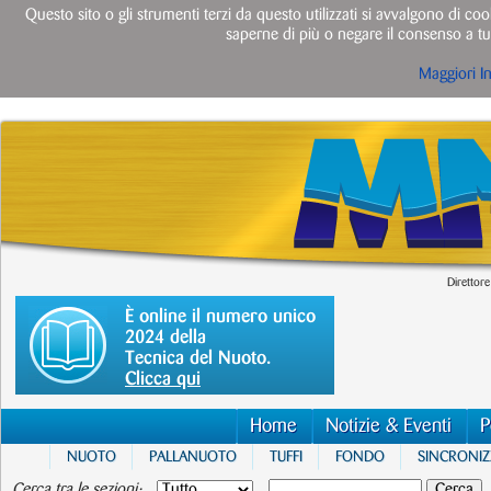
Questo sito o gli strumenti terzi da questo utilizzati si avvalgono di cook
saperne di più o negare il consenso a tut
Maggiori I
Direttore
È online il numero unico
2024 della
Tecnica del Nuoto.
Clicca qui
Home
Notizie & Eventi
P
NUOTO
PALLANUOTO
TUFFI
FONDO
SINCRONI
Cerca tra le sezioni: