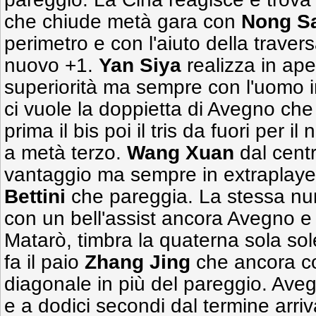
che chiude metà gara con
Nong S
perimetro e con l'aiuto della travers
nuovo +1.
Yan Siya
realizza in aper
superiorità ma sempre con l'uomo in 
ci vuole la doppietta di Avegno ch
prima il bis poi il tris da fuori per 
a metà terzo.
Wang Xuan
dal centr
vantaggio ma sempre in extraplaye
Bettini
che pareggia. La stessa nu
con un bell'assist ancora Avegno e 
Matarò, timbra la quaterna sola solet
fa il paio
Zhang Jing
che ancora co
diagonale in più del pareggio. Aveg
e a dodici secondi dal termine arriv