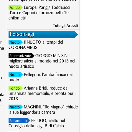
Europei Parigi/ Taddeucci
Fondo
d'oro e Caponi di bronzo nella 10
chilometri
Tutti gli Articoli
Personaggi
l"
Il NUOTO ai tempi del
Nuoto
una
CORONA VIRUS
GIORGIO MINISINI:
Sincronizzato
migliore atleta al mondo nel 2018 nel
nuoto artistico
Pellegrini, l’araba fenice del
Nuoto
o
nuoto
Arianna Bridi, reduce da
Fondo
un’annata memorabile, è pronta per il
ata
2018
a
r
MAGNINI: “Re Magno” chiude
Nuoto
la sua leggendaria carriera
FELUGO, eletto nel
Pallanuoto
Consiglio della Lega B di Calcio