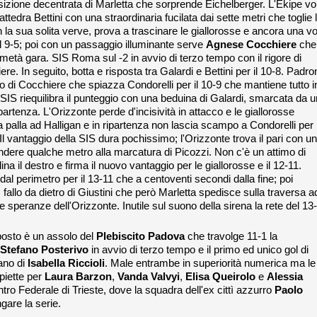
izione decentrata di Marletta che sorprende Eichelberger. L'Ekipe vo
ttedra Bettini con una straordinaria fucilata dai sette metri che toglie 
on la sua solita verve, prova a trascinare le giallorosse e ancora una vo
il 9-5; poi con un passaggio illuminante serve
Agnese Cocchiere
che
 a metà gara. SIS Roma sul -2 in avvio di terzo tempo con il rigore di
iere. In seguito, botta e risposta tra Galardi e Bettini per il 10-8. Padro
fo di Cocchiere che spiazza Condorelli per il 10-9 che mantiene tutto i
 SIS riequilibra il punteggio con una beduina di Galardi, smarcata da u
partenza. L'Orizzonte perde d'incisività in attacco e le giallorosse
ba palla ad Halligan e in ripartenza non lascia scampo a Condorelli per
 Il vantaggio della SIS dura pochissimo; l'Orizzonte trova il pari con un
ndere qualche metro alla marcatura di Picozzi. Non c'è un attimo di
ina il destro e firma il nuovo vantaggio per le giallorosse e il 12-11.
 dal perimetro per il 13-11 che a centoventi secondi dalla fine; poi
fallo da dietro di Giustini che però Marletta spedisce sulla traversa a
 speranze dell'Orizzonte. Inutile sul suono della sirena la rete del 13
o posto è un assolo del
Plebiscito Padova
che travolge 11-1 la
Stefano Posterivo
in avvio di terzo tempo e il primo ed unico gol di
mano di
Isabella
Riccioli
. Male entrambe in superiorità numerica ma le
piette per
Laura Barzon
,
Vanda
Valvyi
,
Elisa Queirolo
e
Alessia
ro Federale di Trieste, dove la squadra dell'ex cittì azzurro
Paolo
gare la serie.