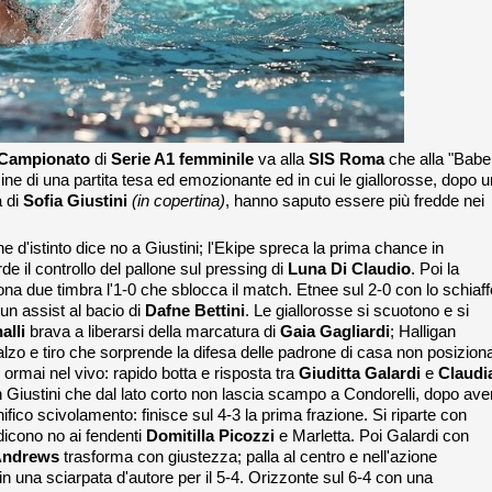
Campionato
di
Serie A1 femminile
va alla
SIS Roma
che alla "Babe
mine di una partita tesa ed emozionante ed in cui le giallorosse, dopo 
a di
Sofia Giustini
(in copertina)
, hanno saputo essere più fredde nei
e d'istinto dice no a Giustini; l'Ekipe spreca la prima chance in
e il controllo del pallone sul pressing di
Luna Di Claudio
. Poi la
na due timbra l'1-0 che sblocca il match. Etnee sul 2-0 con lo schiaff
un assist al bacio di
Dafne Bettini
. Le giallorosse si scuotono e si
alli
brava a liberarsi della marcatura di
Gaia
Gagliardi
; Halligan
 alzo e tiro che sorprende la difesa delle padrone di casa non posizion
è ormai nel vivo: rapido botta e risposta tra
Giuditta Galardi
e
Claudi
 Giustini che dal lato corto non lascia scampo a Condorelli, dopo ave
fico scivolamento: finisce sul 4-3 la prima frazione. Si riparte con
dicono no ai fendenti
Domitilla Picozzi
e Marletta. Poi Galardi con
Andrews
trasforma con giustezza; palla al centro e nell'azione
in una sciarpata d'autore per il 5-4. Orizzonte sul 6-4 con una