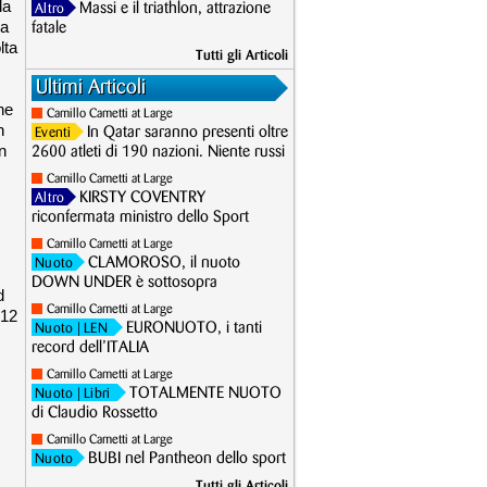
la
Massi e il triathlon, attrazione
Altro
la
fatale
lta
Tutti gli Articoli
Ultimi Articoli
ne
Camillo Cametti at Large
n
In Qatar saranno presenti oltre
Eventi
n
2600 atleti di 190 nazioni. Niente russi
Camillo Cametti at Large
KIRSTY COVENTRY
Altro
riconfermata ministro dello Sport
Camillo Cametti at Large
CLAMOROSO, il nuoto
Nuoto
DOWN UNDER è sottosopra
d
Camillo Cametti at Large
-12
EURONUOTO, i tanti
Nuoto
| LEN
record dell’ITALIA
Camillo Cametti at Large
TOTALMENTE NUOTO
Nuoto
| Libri
di Claudio Rossetto
Camillo Cametti at Large
BUBI nel Pantheon dello sport
Nuoto
Tutti gli Articoli