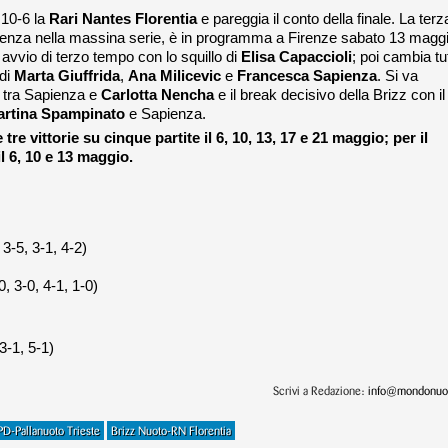
 10-6 la
Rari Nantes Florentia
e pareggia il conto della finale. La terz
anenza nella massina serie, è in programma a Firenze sabato 13 magg
in avvio di terzo tempo con lo squillo di
Elisa
Capaccioli
; poi cambia tu
 di
Marta
Giuffrida
,
Ana
Milicevic
e
Francesca
Sapienza
. Si va
ta tra Sapienza e
Carlotta
Nencha
e il break decisivo della Brizz con il
rtina
Spampinato
e Sapienza.
tre vittorie su cinque partite il 6, 10, 13, 17 e 21 maggio; per il
il 6, 10 e 13 maggio.
3-5, 3-1, 4-2)
, 3-0, 4-1, 1-0)
3-1, 5-1)
Scrivi a Redazione:
info@mondonuot
PD-Pallanuoto Trieste
Brizz Nuoto-RN Florentia