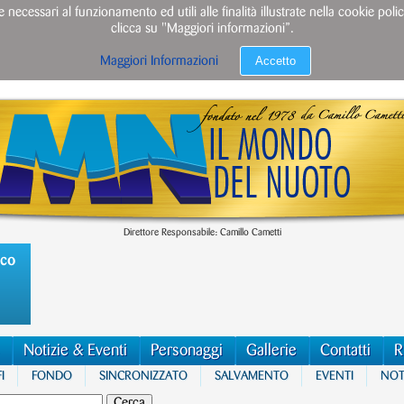
e necessari al funzionamento ed utili alle finalità illustrate nella cookie po
clicca su "Maggiori informazioni”.
Accetto
Maggiori Informazioni
Direttore Responsabile: Camillo Cametti
ico
Notizie & Eventi
Personaggi
Gallerie
Contatti
R
I
FONDO
SINCRONIZZATO
SALVAMENTO
EVENTI
NOTI