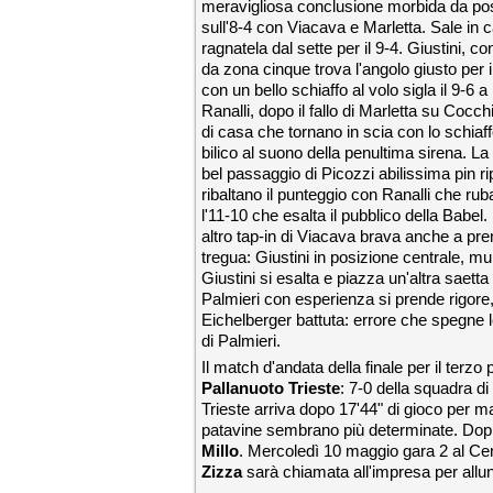
meravigliosa conclusione morbida da pos
sull'8-4 con Viacava e Marletta. Sale in ca
ragnatela dal sette per il 9-4. Giustini, c
da zona cinque trova l'angolo giusto per 
con un bello schiaffo al volo sigla il 9-6
Ranalli, dopo il fallo di Marletta su Cocch
di casa che tornano in scia con lo schiaf
bilico al suono della penultima sirena. La
bel passaggio di Picozzi abilissima pin ri
ribaltano il punteggio con Ranalli che ru
l'11-10 che esalta il pubblico della Babel.
altro tap-in di Viacava brava anche a pre
tregua: Giustini in posizione centrale, mul
Giustini si esalta e piazza un'altra saetta
Palmieri con esperienza si prende rigore, 
Eichelberger battuta: errore che spegne le
di Palmieri.
Il match d'andata della finale per il terz
Pallanuoto Trieste
: 7-0 della squadra di
Trieste arriva dopo 17'44" di gioco per 
patavine sembrano più determinate. Dop
Millo
. Mercoledì 10 maggio gara 2 al Cent
Zizza
sarà chiamata all'impresa per allun