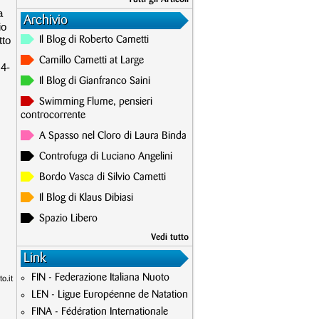
a
Archivio
io
tto
Il Blog di Roberto Cametti
Camillo Cametti at Large
 4-
Il Blog di Gianfranco Saini
Swimming Flume, pensieri
controcorrente
A Spasso nel Cloro di Laura Binda
Controfuga di Luciano Angelini
Bordo Vasca di Silvio Cametti
Il Blog di Klaus Dibiasi
Spazio Libero
Vedi tutto
Link
FIN - Federazione Italiana Nuoto
o.it
LEN - Ligue Européenne de Natation
FINA - Fédération Internationale