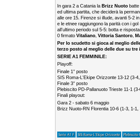
In gara 2 a Catania la
Brizz Nuoto
batte
ed ultima partita, che deciderà la perm
alle ore 15. Firenze si illude, avanti 5-2 
e le etnee raggiungono la parità con i gol
all'ultimo periodo sul 5-5: botta e rispos
0 firmato
Vitaliano
,
Vittoria
Santoro
,
Ma
Per lo scudetto si gioca al meglio delle 
terzo posto al meglio delle due su tre 
SERIE A1 FEMMINILE:
Playoff:
Finale 1° posto
SIS Roma-L'Ekipe Orizzonte 13-12 (3-4, 
Finale 3° posto
Plebiscito PD-Pallanuoto Trieste 11-1 (3-0
Finali playout:
Gara 2 - sabato 6 maggio
Brizz Nuoto-RN Florentia 10-6 (1-3, 1-1, 
Serie A1 F
SIS Roma-L'Ekipe Orizzonte
Plebiscito 