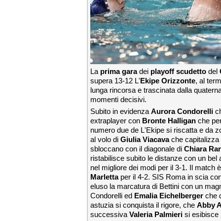
La
prima gara
dei
playoff scudetto
del
supera 13-12 L'
Ekipe Orizzonte
, al ter
lunga rincorsa e trascinata dalla quatern
momenti decisivi.
Subito in evidenza
Aurora Condorelli
ch
extraplayer con
Bronte Halligan
che perd
numero due de L'Ekipe si riscatta e da zo
al volo di
Giulia Viacava
che capitalizza 
sbloccano con il diagonale di
Chiara Ran
ristabilisce subito le distanze con un bel
nel migliore dei modi per il 3-1. Il match 
Marletta
per il 4-2. SIS Roma in scia con
eluso la marcatura di Bettini con un magni
Condorelli ed
Emalia
Eichelberger
che 
astuzia si conquista il rigore, che
Abby 
successiva
Valeria Palmieri
si esibisce 