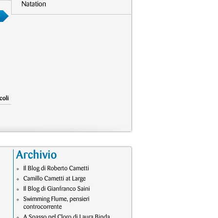
Natation
coli
Archivio
Il Blog di Roberto Cametti
Camillo Cametti at Large
Il Blog di Gianfranco Saini
Swimming Flume, pensieri
controcorrente
A Spasso nel Cloro di Laura Binda