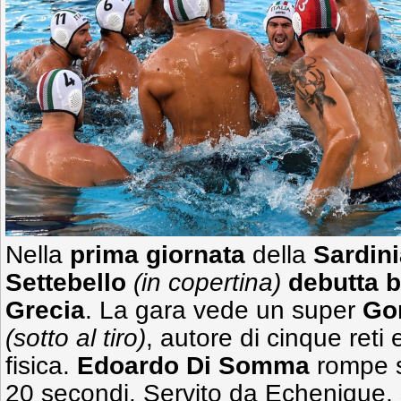
Nella
prima giornata
della
Sardin
Settebello
(in copertina)
debutta 
Grecia
. La gara vede un super
Go
(sotto al tiro)
, autore di cinque reti
fisica.
Edoardo
Di Somma
rompe s
20 secondi. Servito da Echenique, s