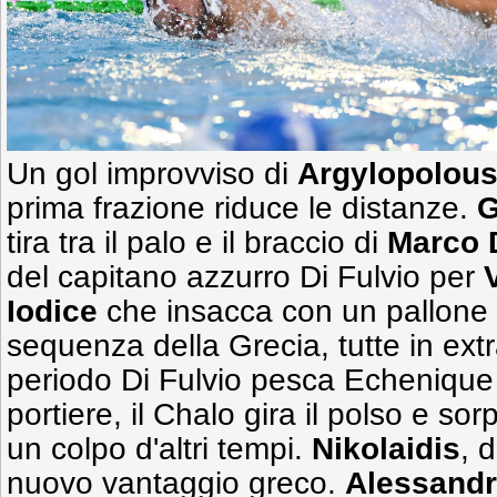
Un gol improvviso di
Argylopolou
prima frazione riduce le distanze.
G
tira tra il palo e il braccio di
Marco 
del capitano azzurro Di Fulvio per
Iodice
che insacca con un pallone m
sequenza della Grecia, tutte in extr
periodo Di Fulvio pesca Echenique 
portiere, il Chalo gira il polso e so
un colpo d'altri tempi.
Nikolaidis
, 
nuovo vantaggio greco.
Alessandr