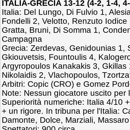
ITALIA-GRECIA 13-12
(4-2, 1-4, 4
Italia: Del Lungo, Di Fulvio 1, Ales
Fondelli 2, Velotto, Renzuto Iodice
Gratta, Bruni, Di Somma 1, Condemi
Campagna
Grecia: Zerdevas, Genidounias 1,
Gkiouvetsis, Fountoulis 4, Kalogero
Argyropoulos Kanakakis 3, Gkillas 
Nikolaidis 2, Vlachopoulos, Tzortza
Arbitri: Copic (CRO) e Gomez Por
Note: Nessun giocatore uscito per lim
Superiorità numeriche: Italia 4/10 +
+ un rigore. In tribuna per l'Italia: 
Damonte, Dolce, Marziali, Massaro 
Spettatori: 900 circa.