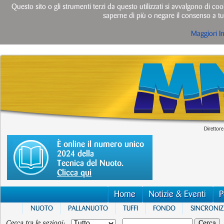
Questo sito o gli strumenti terzi da questo utilizzati si avvalgono di cook
saperne di più o negare il consenso a tut
Maggiori I
Direttore
È online il numero unico
2024 della
Tecnica del Nuoto.
Clicca qui
Home
Notizie & Eventi
P
NUOTO
PALLANUOTO
TUFFI
FONDO
SINCRONI
Cerca tra le sezioni: