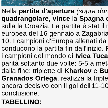
Nella
partita d'apertura
(sopra dur
quadrangolare
,
vince
la
Spagna
c
sulla la Croazia. La partita è stat il
europea del 16 gennaio a Zagabria v
10. I campioni d'Europa allenati d
conducono la partita fin dall'inizio.
i campioni del mondo di
Ivica Tuc
parità soltanto due volte: 5-5 a me
dalla fine; triplette di
Kharkov
e
Bu
Granados Ortega
, realizza la trip
ancora decisivo con il gol dell'11-1
conclusione.
TABELLINO: