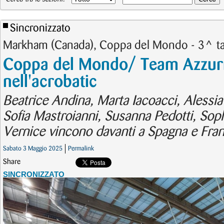
Sincronizzato
Markham (Canada), Coppa del Mondo - 3^ t
Coppa del Mondo/ Team Azzur
nell'acrobatic
Beatrice Andina, Marta Iacoacci, Alessi
Sofia Mastroianni, Susanna Pedotti, Soph
Vernice vincono davanti a Spagna e Fran
Sabato 3 Maggio 2025
Permalink
Share
SINCRONIZZATO