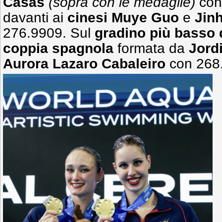
Casas
(sopra con le medaglie)
con
davanti ai
cinesi Muye Guo
e
Jin
276.9909. Sul
gradino più basso 
coppia spagnola
formata da
Jord
Aurora Lazaro Cabaleiro
con 268.