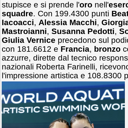
stupisce e si prende l'
oro
nell'
eserc
squadre
. Con 199.4300 punti
Beat
Iacoacci
,
Alessia Macchi
,
Giorgi
Mastroianni
,
Susanna Pedotti
,
So
Giulia Vernice
precedono sul pod
con 181.6612 e
Francia
,
bronzo
c
azzurre, dirette dal tecnico respon
nazionali Roberta Farinelli, ricevo
l'impressione artistica e 108.8300 