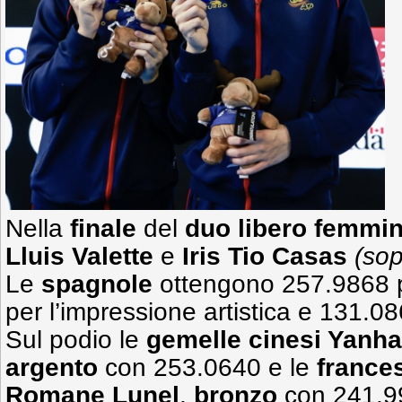
Nella
finale
del
duo libero femmin
Lluis Valette
e
Iris Tio Casas
(sop
Le
spagnole
ottengono 257.9868 p
per l’impressione artistica e 131.0
Sul podio le
gemelle cinesi Yanh
argento
con 253.0640 e le
france
Romane Lunel
,
bronzo
con 241.99