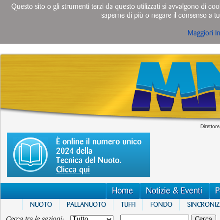
Questo sito o gli strumenti terzi da questo utilizzati si avvalgono di cook
saperne di più o negare il consenso a tut
Maggiori I
Direttore
È online il numero unico
2024 della
Tecnica del Nuoto.
Clicca qui
Home
Notizie & Eventi
P
NUOTO
PALLANUOTO
TUFFI
FONDO
SINCRONI
Cerca tra le sezioni: