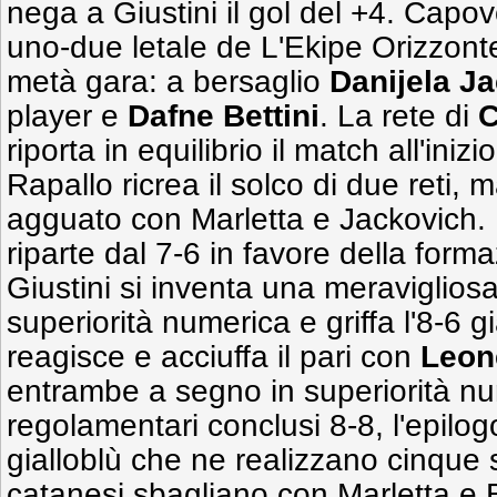
nega a Giustini il gol del +4. Capov
uno-due letale de L'Ekipe Orizzonte 
metà gara: a bersaglio
Danijela
Ja
player e
Dafne Bettini
. La rete di
C
riporta in equilibrio il match all'iniz
Rapallo ricrea il solco di due reti, 
agguato con Marletta e Jackovich. N
riparte dal 7-6 in favore della form
Giustini si inventa una meraviglios
superiorità numerica e griffa l'8-6 g
reagisce e acciuffa il pari con
Leon
entrambe a segno in superiorità nu
regolamentari conclusi 8-8, l'epilogo
gialloblù che ne realizzano cinque 
catanesi sbagliano con Marletta e Be