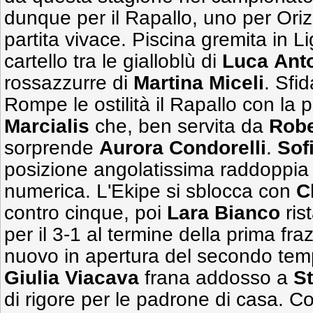
dunque per il Rapallo, uno per Oriz
partita vivace. Piscina gremita in Li
cartello tra le gialloblù di
Luca
Ant
rossazzurre di
Martina Miceli
. Sfi
Rompe le ostilità il Rapallo con la
Marcialis
che, ben servita da
Robe
sorprende
Aurora Condorelli
.
Sof
posizione angolatissima raddoppia i
numerica. L'Ekipe si sblocca con
C
contro cinque, poi
Lara Bianco
rist
per il 3-1 al termine della prima fr
nuovo in apertura del secondo temp
Giulia Viacava
frana addosso a
S
di rigore per le padrone di casa. Co