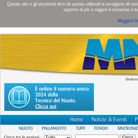
Questo sito o gli strumenti terzi da questo utilizzati si avvalgono di cook
saperne di più o negare il consenso a tut
Maggiori I
Direttore
È online il numero unico
2024 della
Tecnica del Nuoto.
Clicca qui
Home
Notizie & Eventi
P
NUOTO
PALLANUOTO
TUFFI
FONDO
SINCRONI
Cerca tra le sezioni: