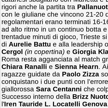
rigori anche la partita tra
Pallanuot
con le giuliane che vincono 21-20 
regolamentari erano terminati 16-16
ad alto ritmo in un continuo botta e
trentadue minuti di gioco, Trieste si 
di
Aurelie
Battu
e alla leadership o
Cergol
(in copertina)
e
Giorgia Kl
Roma resta agganciata al match gra
Chiara Ranalli
e
Sienna
Hearn
. A
ragazze guidate da
Paolo Zizza
so
conquistano i due punti con l’errore
giallorossa
Sara Centanni
che colp
Successo interno della
Brizz Nuo
l'
Iren Tauride L. Locatelli Genova