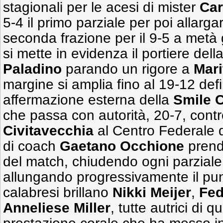
stagionali per le acesi di mister
Car
5-4 il primo parziale per poi allargar
seconda frazione per il 9-5 a metà
si mette in evidenza il portiere dell
Paladino
parando un rigore a
Mari
margine si amplia fino al 19-12 defi
affermazione esterna della
Smile 
che passa con autorità, 20-7, contr
Civitavecchia
al Centro Federale d
di coach
Gaetano
Occhione
prende
del match, chiudendo ogni parziale
allungando progressivamente il pun
calabresi brillano
Nikki
Meijer
,
Fed
Anneliese
Miller
, tutte autrici di q