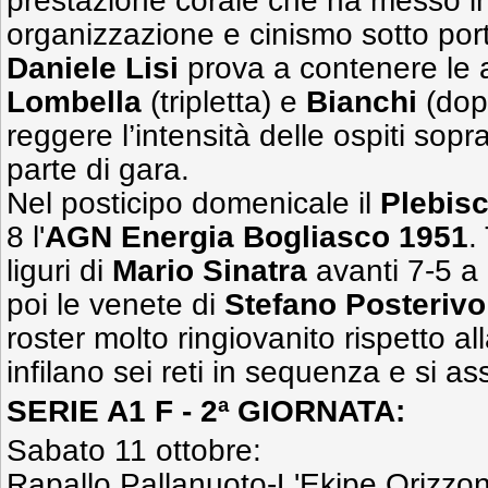
prestazione corale che ha messo in
organizzazione e cinismo sotto port
Daniele
Lisi
prova a contenere le 
Lombella
(tripletta) e
Bianchi
(dopp
reggere l’intensità delle ospiti sop
parte di gara.
Nel posticipo domenicale il
Plebis
8 l'
AGN Energia Bogliasco 1951
.
liguri di
Mario
Sinatra
avanti 7-5 a
poi le venete di
Stefano Posterivo
roster molto ringiovanito rispetto a
infilano sei reti in sequenza e si ass
SERIE A1 F - 2ª GIORNATA:
Sabato 11 ottobre:
Rapallo Pallanuoto-L'Ekipe Orizzon