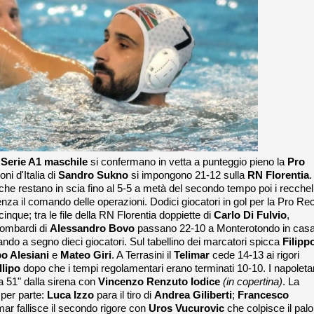
Serie A1 maschile
si confermano in vetta a punteggio pieno la
Pro
ni d'Italia di
Sandro Sukno
si impongono 21-12 sulla
RN Florentia
.
che restano in scia fino al 5-5 a metà del secondo tempo poi i recchel
 il comando delle operazioni. Dodici giocatori in gol per la Pro Re
nque; tra le file della RN Florentia doppiette di
Carlo Di Fulvio
,
 lombardi di
Alessandro Bovo
passano 22-10 a Monterotondo in cas
do a segno dieci giocatori. Sul tabellino dei marcatori spicca
Filipp
o Alesiani
e
Mateo
Giri
. A Terrasini il
Telimar
cede 14-13 ai rigori
llipo
dopo che i tempi regolamentari erano terminati 10-10. I napoleta
 a 51" dalla sirena con
Vincenzo Renzuto Iodice
(in copertina)
. La
 per parte:
Luca
Izzo
para il tiro di
Andrea
Giliberti
;
Francesco
imar fallisce il secondo rigore con
Uros
Vucurovic
che colpisce il palo