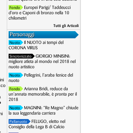
Europei Parigi/ Taddeucci
Fondo
d'oro e Caponi di bronzo nella 10
chilometri
Tutti gli Articoli
Personaggi
Il NUOTO ai tempi del
Nuoto
CORONA VIRUS
GIORGIO MINISINI:
Sincronizzato
migliore atleta al mondo nel 2018 nel
nuoto artistico
Pellegrini, l’araba fenice del
Nuoto
ini
nuoto
cco
Arianna Bridi, reduce da
Fondo
un’annata memorabile, è pronta per il
a
2018
o
MAGNINI: “Re Magno” chiude
Nuoto
ni
la sua leggendaria carriera
FELUGO, eletto nel
Pallanuoto
Consiglio della Lega B di Calcio
,