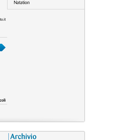
Natation
o.it
coli
Archivio