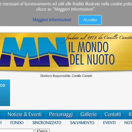
e necessari al funzionamento ed utili alle finalità illustrate nella cookie po
clicca su "Maggiori informazioni”.
Accetto
Maggiori Informazioni
Direttore Responsabile: Camillo Cametti
ico
Notizie & Eventi
Personaggi
Gallerie
Contatti
R
I
FONDO
SINCRONIZZATO
SALVAMENTO
EVENTI
NOTI