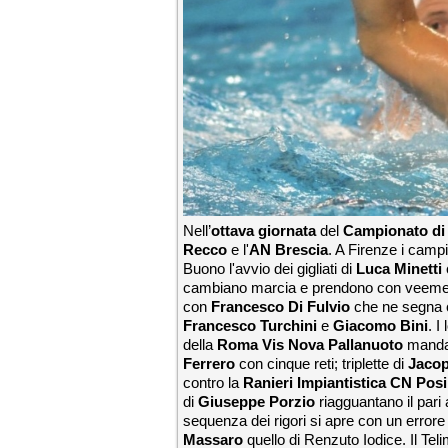
Nell’
ottava giornata
del
Campionato di 
Recco
e l'
AN Brescia
. A Firenze i campio
Buono l'avvio dei gigliati di
Luca Minetti
cambiano marcia e prendono con veemenza
con
Francesco Di Fulvio
che ne segna ci
Francesco
Turchini
e
Giacomo Bini
. I
della
Roma Vis Nova Pallanuoto
mandan
Ferrero
con cinque reti; triplette di
Jacop
contro la
Ranieri Impiantistica CN Posi
di
Giuseppe Porzio
riagguantano il pari
sequenza dei rigori si apre con un errore
Massaro
quello di Renzuto Iodice. Il Tel