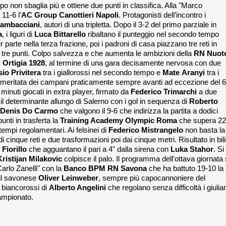
po non sbaglia più e ottiene due punti in classifica. Alla "Marco
 11-6 l’
AC Group Canottieri Napoli
. Protagonisti dell’incontro i
Gambacciani
, autori di una tripletta. Dopo il 3-2 del primo parziale in
a
, i liguri di
Luca Bittarello
ribaltano il punteggio nel secondo tempo
arte nella terza frazione, poi i padroni di casa piazzano tre reti in
 i tre punti. Colpo salvezza e che aumenta le ambizioni della
RN Nuot
 Ortigia 1928
, al termine di una gara decisamente nervosa con due
io Privitera
tra i giallorossi nel secondo tempo e
Mate
Aranyi
tra i
e meritata dei campani praticamente sempre avanti ad eccezione del 6
o minuti giocati in extra player, firmato da
Federico
Trimarchi
a due
 il determinante allungo di Salerno con i gol in sequenza di
Roberto
Denis
Do Carmo
che valgono il 9-6 che indirizza la partita a dodici
nti in trasferta la
Training Academy Olympic Roma
che supera 22
tempi regolamentari. Ai felsinei di
Federico Mistrangelo
non basta la
di cinque reti e due trasformazioni poi dai cinque metri. Risultato in bil
 Fiorillo
che agguantano il pari a 4" dalla sirena con
Luka
Stahor
. Si
Kristijan
Milakovic
colpisce il palo. Il programma dell'ottava giornata 
arlo Zanelli" con la
Banco BPM RN Savona
che ha battuto 19-10 la
r il savonese
Oliver
Leinweber
, sempre più capocannoniere del
 biancorossi di
Alberto Angelini
che regolano senza difficoltà i giulian
campionato.