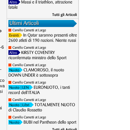
Massi e il triathlon, attrazione
Altro
fatale
Tutti gli Articoli
Ultimi Articoli
o
Camillo Cametti at Large
In Qatar saranno presenti oltre
Eventi
2600 atleti di 190 nazioni. Niente russi
-6
Camillo Cametti at Large
KIRSTY COVENTRY
Altro
riconfermata ministro dello Sport
Camillo Cametti at Large
-
CLAMOROSO, il nuoto
Nuoto
DOWN UNDER è sottosopra
ico
Camillo Cametti at Large
 va
EURONUOTO, i tanti
Nuoto
| LEN
si
record dell’ITALIA
Camillo Cametti at Large
TOTALMENTE NUOTO
Nuoto
| Libri
i
di Claudio Rossetto
Camillo Cametti at Large
BUBI nel Pantheon dello sport
Nuoto
Tutti gli Articoli