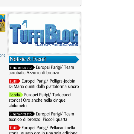
one
Notizie & Eventi
Europei Parigi/ Team
Sincronizzato
acrobatic Azzurro di bronzo
Europei Parigi/ Pelligra-Jodoin
Tuffi
Di Maria quinti dalla piattaforma sincro
Europei Parigi/ Taddeucci
Fondo
storica! Oro anche nella cinque
chilometri
Europei Parigi/ Team
Sincronizzato
tecnico di bronzo, Piccoli quarta
Europei Parigi/ Pellacani nella
Tuffi
storia, quarto oro in una sola edizione