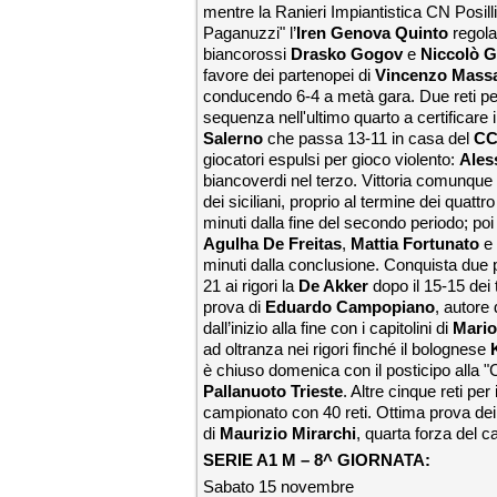
mentre la Ranieri Impiantistica CN Posilli
Paganuzzi" l’
Iren Genova Quinto
regola
biancorossi
Drasko
Gogov
e
Niccolò 
favore dei partenopei di
Vincenzo Mass
conducendo 6-4 a metà gara. Due reti per p
sequenza nell'ultimo quarto a certificare
Salerno
che passa 13-11 in casa del
CC
giocatori espulsi per gioco violento:
Aless
biancoverdi nel terzo. Vittoria comunqu
dei siciliani, proprio al termine dei quattr
minuti dalla fine del secondo periodo; poi
Agulha De Freitas
,
Mattia
Fortunato
e
minuti dalla conclusione. Conquista due pu
21 ai rigori la
De Akker
dopo il 15-15 dei 
prova di
Eduardo Campopiano
, autore 
dall’inizio alla fine con i capitolini di
Mario
ad oltranza nei rigori finché il bolognese
è chiuso domenica con il posticipo alla "C
Pallanuoto Trieste
. Altre cinque reti pe
campionato con 40 reti. Ottima prova dei
di
Maurizio Mirarchi
, quarta forza del 
SERIE A1 M – 8^ GIORNATA:
Sabato 15 novembre