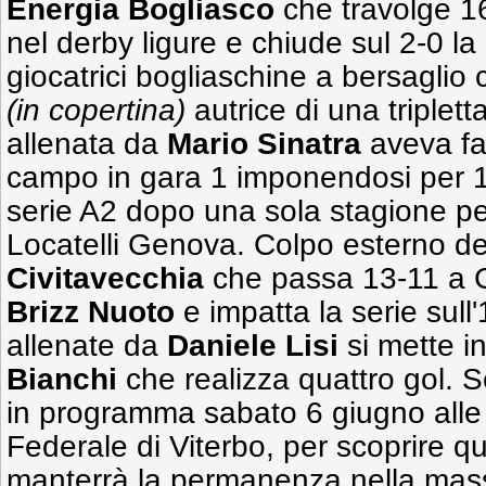
Energia Bogliasco
che travolge 1
nel derby ligure e chiude sul 2-0 la
giocatrici bogliaschine a bersaglio
(in copertina)
autrice di una triplet
allenata da
Mario Sinatra
aveva fat
campo in gara 1 imponendosi per 1
serie A2 dopo una sola stagione per
Locatelli Genova. Colpo esterno de
Civitavecchia
che passa 13-11 a C
Brizz Nuoto
e impatta la serie sull'1
allenate da
Daniele Lisi
si mette i
Bianchi
che realizza quattro gol. 
in programma sabato 6 giugno alle
Federale di Viterbo, per scoprire q
manterrà la permanenza nella mas