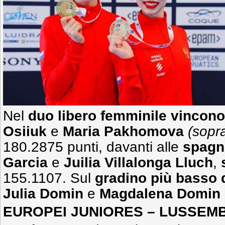
Nel
duo libero femminile vincono
Osiiuk
e
Maria Pakhomova
(sopr
180.2875 punti, davanti alle
spagno
Garcia
e
Juilia Villalonga Lluch
,
155.1107. Sul
gradino più basso 
Julia Domin
e
Magdalena Domin
EUROPEI JUNIORES – LUSSEM