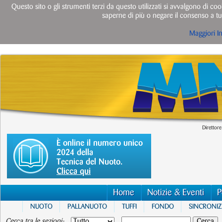
Questo sito o gli strumenti terzi da questo utilizzati si avvalgono di cook
saperne di più o negare il consenso a tut
Maggiori I
Direttore
È online il numero unico
2024 della
Tecnica del Nuoto.
Clicca qui
Home
Notizie & Eventi
P
NUOTO
PALLANUOTO
TUFFI
FONDO
SINCRONI
Cerca tra le sezioni: