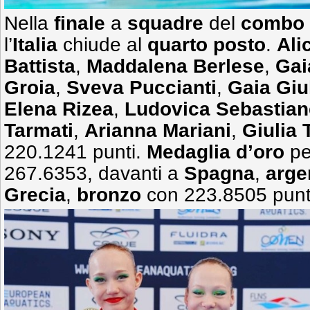
Nella
finale
a
squadre
del
combo
l’
Italia
chiude al
quarto posto
.
Ali
Battista
,
Maddalena Berlese
,
Gai
Groia
,
Sveva Puccianti
,
Gaia Giu
Elena Rizea
,
Ludovica Sebastiane
Tarmati
,
Arianna Mariani
,
Giulia
220.1241 punti.
Medaglia d’oro
pe
267.6353, davanti a
Spagna
,
arge
Grecia
,
bronzo
con 223.8505 punt