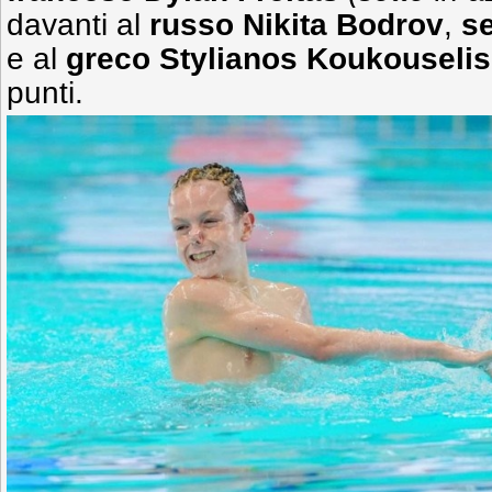
davanti al
russo Nikita Bodrov
,
s
e al
greco Stylianos Koukouselis
punti.