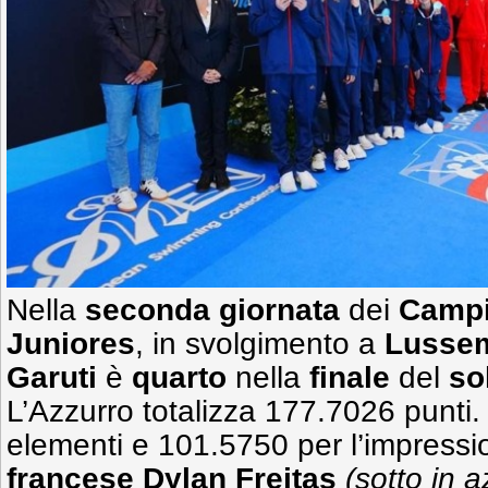
Nella
seconda giornata
dei
Campi
Juniores
, in svolgimento a
Lusse
Garuti
è
quarto
nella
finale
del
so
L’Azzurro totalizza 177.7026 punti. 
elementi e 101.5750 per l’impressio
francese Dylan Freitas
(sotto in a