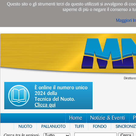
Questo sito o gli strumenti terzi da questo utilizzati si avvalgono di cook
saperne di più o negare il consenso a tut
Maggiori I
Direttore
È online il numero unico
2024 della
Tecnica del Nuoto.
Clicca qui
Home
Notizie & Eventi
P
NUOTO
PALLANUOTO
TUFFI
FONDO
SINCRONI
Cerca tra le sezioni: