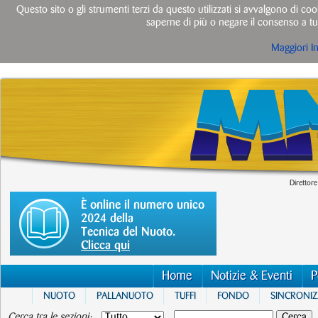
Questo sito o gli strumenti terzi da questo utilizzati si avvalgono di cook
saperne di più o negare il consenso a tut
Maggiori I
Direttore
È online il numero unico
2024 della
Tecnica del Nuoto.
Clicca qui
Home
Notizie & Eventi
P
NUOTO
PALLANUOTO
TUFFI
FONDO
SINCRONI
Cerca tra le sezioni: