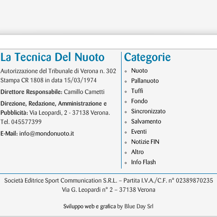
La Tecnica Del Nuoto
Categorie
Nuoto
Autorizzazione del Tribunale di Verona n. 302
Stampa CR 1808 in data 15/03/1974
Pallanuoto
Tuffi
Direttore Responsabile:
Camillo Cametti
Fondo
Direzione, Redazione, Amministrazione e
Sincronizzato
Pubblicità:
Via Leopardi, 2 - 37138 Verona.
Salvamento
Tel. 045577399
Eventi
E-Mail:
info@mondonuoto.it
Notizie FIN
Altro
Info Flash
Società Editrice Sport Communication S.R.L. – Partita I.V.A./C.F. n° 02389870235
Via G. Leopardi n° 2 – 37138 Verona
Sviluppo web e grafica
by Blue Day Srl