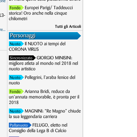
one
Europei Parigi/ Taddeucci
Fondo
storica! Oro anche nella cinque
13-
chilometri
Tutti gli Articoli
e...
Personaggi
Il NUOTO ai tempi del
Nuoto
CORONA VIRUS
GIORGIO MINISINI:
Sincronizzato
migliore atleta al mondo nel 2018 nel
nuoto artistico
Pellegrini, l’araba fenice del
Nuoto
nuoto
Arianna Bridi, reduce da
Fondo
un’annata memorabile, è pronta per il
2018
MAGNINI: “Re Magno” chiude
Nuoto
la sua leggendaria carriera
FELUGO, eletto nel
Pallanuoto
Consiglio della Lega B di Calcio