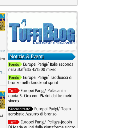
one
Notizie & Eventi
ica
Europei Parigi/ Italia seconda
Fondo
nella staffetta 4x1500 mixed
e...
Europei Parigi/ Taddeucci di
Fondo
bronzo nella knockout sprint
Europei Parigi/ Pellacani a
Tuffi
quota 5. Oro con Pizzini dai tre metri
sincro
Europei Parigi/ Team
Sincronizzato
acrobatic Azzurro di bronzo
ia
Europei Parigi/ Pelligra-Jodoin
Tuffi
Di Maria quinti dalla piattaforma sincro