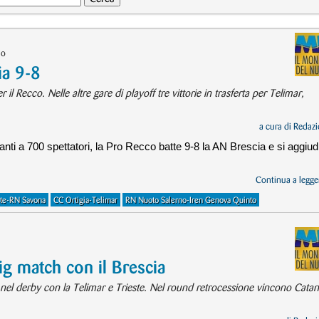
io
ia 9-8
l Recco. Nelle altre gare di playoff tre vittorie in trasferta per Telimar,
a cura di
Redazi
nti a 700 spettatori, la Pro Recco batte 9-8 la AN Brescia e si aggiud
Continua a legger
ste-RN Savona
CC Ortigia-Telimar
RN Nuoto Salerno-Iren Genova Quinto
ig match con il Brescia
nel derby con la Telimar e Trieste. Nel round retrocessione vincono Catan