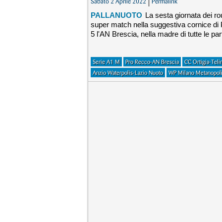
Sabato 2 Aprile 2022
Permalink
PALLANUOTO
La sesta giornata dei ro
super match nella suggestiva cornice di
5 l'AN Brescia, nella madre di tutte le part
Serie A1 M
Pro Recco-AN Brescia
CC Ortigia-Teli
Anzio Waterpolis-Lazio Nuoto
WP Milano Metanopoli