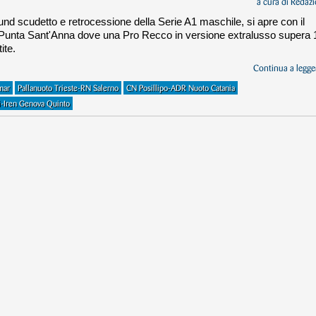
a cura di
Redazi
und scudetto e retrocessione della Serie A1 maschile, si apre con il
 Punta Sant'Anna dove una Pro Recco in versione extralusso supera 
ite.
Continua a legger
mar
Pallanuoto Trieste-RN Salerno
CN Posillipo-ADR Nuoto Catania
-Iren Genova Quinto