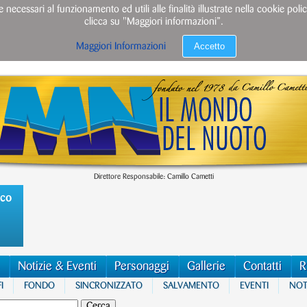
e necessari al funzionamento ed utili alle finalità illustrate nella cookie po
clicca su "Maggiori informazioni”.
Accetto
Maggiori Informazioni
Direttore Responsabile: Camillo Cametti
ico
Notizie & Eventi
Personaggi
Gallerie
Contatti
R
I
FONDO
SINCRONIZZATO
SALVAMENTO
EVENTI
NOTI