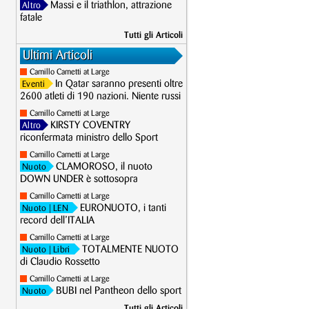
Massi e il triathlon, attrazione
Altro
fatale
Tutti gli Articoli
Ultimi Articoli
Camillo Cametti at Large
In Qatar saranno presenti oltre
Eventi
2600 atleti di 190 nazioni. Niente russi
Camillo Cametti at Large
KIRSTY COVENTRY
Altro
riconfermata ministro dello Sport
Camillo Cametti at Large
CLAMOROSO, il nuoto
Nuoto
DOWN UNDER è sottosopra
Camillo Cametti at Large
EURONUOTO, i tanti
Nuoto
| LEN
record dell’ITALIA
Camillo Cametti at Large
TOTALMENTE NUOTO
Nuoto
| Libri
di Claudio Rossetto
Camillo Cametti at Large
BUBI nel Pantheon dello sport
Nuoto
Tutti gli Articoli