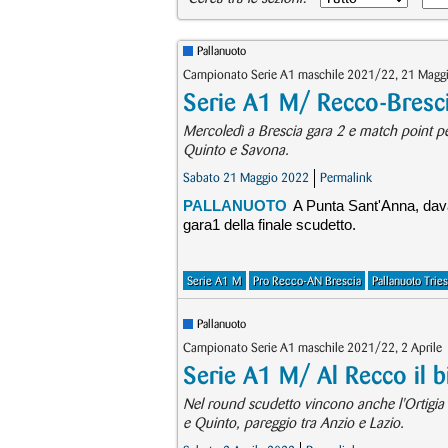
Pallanuoto
Campionato Serie A1 maschile 2021/22, 21 Magg
Serie A1 M/ Recco-Bresc
Mercoledì a Brescia gara 2 e match point per i
Quinto e Savona.
Sabato 21 Maggio 2022
Permalink
PALLANUOTO
A Punta Sant'Anna, dava
gara1 della finale scudetto.
Serie A1 M
Pro Recco-AN Brescia
Pallanuoto Trie
Pallanuoto
Campionato Serie A1 maschile 2021/22, 2 Aprile
Serie A1 M/ Al Recco il b
Nel round scudetto vincono anche l'Ortigia 
e Quinto, pareggio tra Anzio e Lazio.