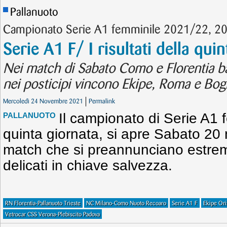
Pallanuoto
Campionato Serie A1 femminile 2021/22, 
Serie A1 F/ I risultati della qui
Nei match di Sabato Como e Florentia ba
nei posticipi vincono Ekipe, Roma e Bog
Mercoledì 24 Novembre 2021
Permalink
Il campionato di Serie A1 
PALLANUOTO
quinta giornata, si apre Sabato 2
match che si preannunciano estrem
delicati in chiave salvezza.
RN Florentia-Pallanuoto Trieste
NC Milano-Como Nuoto Recoaro
Serie A1 F
Ekipe Ori
Vetrocar CSS Verona-Plebiscito Padova