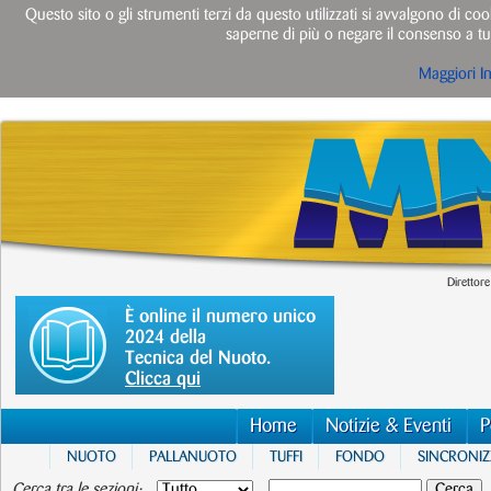
Questo sito o gli strumenti terzi da questo utilizzati si avvalgono di cook
saperne di più o negare il consenso a tut
Maggiori I
Direttore
È online il numero unico
2024 della
Tecnica del Nuoto.
Clicca qui
Home
Notizie & Eventi
P
NUOTO
PALLANUOTO
TUFFI
FONDO
SINCRONI
Cerca tra le sezioni: