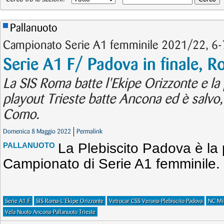
Pallanuoto
Campionato Serie A1 femminile 2021/22, 6-
Serie A1 F/ Padova in finale, R
La SIS Roma batte l'Ekipe Orizzonte e la p
playout Trieste batte Ancona ed è salvo, 
Como.
Domenica 8 Maggio 2022
Permalink
La Plebiscito Padova è la p
PALLANUOTO
Campionato di Serie A1 femminile.
Serie A1 F
SIS Roma-L'Ekipe Orizzonte
Vetrocar CSS Verona-Plebiscito Padova
NC Mi
Vela Nuoto Ancona-Pallanuoto Trieste